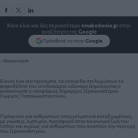
Κάνε κλικ και δες περισσότερο
emakedonia.gr
στην
αναζήτηση της
Google
Πρόσθεσέ το στην
Google
- Newsroom
Είκοσι ένα νέα πρόσωπα, τα οποία θα στελεχώσουν το
ψηφοδέλτιο του συνδυασμού «Δύναμη Δημιουργίας»
ανακοίνωσε ο υποψήφιος δήμαρχος Ωραιοκάστρου
Γιώργος Παπακωνσταντίνου.
Πρόκειται για ανθρώπους επαγγελματικά καταξιωμένους,
με γνώσεις, εμπειρία, προσφορά στην κοινωνική ζωή του
τόπου και κυρίως για ανθρώπους που αγαπούν την περιοχή
του Ωραιοκάστρου.