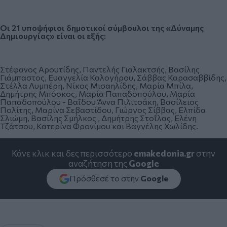
Οι 21 υποψήφιοι δημοτικοί σύμβουλοι της «Δύναμης
Δημιουργίας» είναι οι εξής:
Στέφανος Αρουτίδης, Παντελής Γιαλακτσής, Βασίλης
Γιάμπαστος, Ευαγγελία Καλογήρου, Σάββας Καρασαββίδης,
Στέλλα Λυμπέρη, Νίκος Μισαηλίδης, Μαρία Μπίλα,
Δημήτρης Μπόσκος, Μαρία Παπαδοπούλου, Μαρία
Παπαδοπούλου - Βαΐδου Άννα Πιλιτσάκη, Βασίλειος
Πολίτης, Μαρίνα Σεβαστίδου, Γιώργος Σίββας, Ελπίδα
Σλιώμη, Βασίλης Σμήλκος , Δημήτρης Στοΐλας, Ελένη
Τζάτσου, Κατερίνα Φρονίμου και Βαγγέλης Χωλίδης.
Κάνε κλικ και δες περισσότερο
emakedonia.gr
στην
αναζήτηση της
Google
Πρόσθεσέ το στην
Google