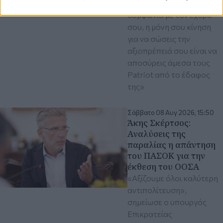
υπογράφει στρατιωτική
συμφωνία με τον εχθρό
σου, η μόνη σου κίνηση
για να σώσεις την
αξιοπρέπειά σου είναι να
αποσύρεις άμεσα τους
Patriot από το έδαφος
της»
Σάββατο 08 Αυγ 2026, 15:50
Άκης Σκέρτσος:
Aναλύσεις της
παραλίας η απάντηση
του ΠΑΣΟΚ για την
έκθεση του ΟΟΣΑ
«Αξίζουμε όλοι καλύτερη
αντιπολίτευση»,
σημείωσε ο υπουργός
Επικρατείας