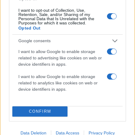
απάντηση Υφ.
I want to opt-out of Collection, Use,
Αγροτικής Ανάπτυξης:
Retention, Sale, and/or Sharing of my
Να αλλάξει το θεσμικό
Personal Data that Is Unrelated with the
Purposes for which it was collected.
πλαίσιο αποζημιώσεων
Opted Out
για βιολογικά προϊόντα
Ως βουλευτής του νομού,
Google consents
θα συνεχίσω να
I want to allow Google to enable storage
διεκδικώ την άμεση
related to advertising like cookies on web or
στήριξη των παραγωγών
device identifiers in apps.
μας, τονίζει
Αγρότες - Κτηνοτρόφοι
I want to allow Google to enable storage
related to analytics like cookies on web or
device identifiers in apps.
Σάββατο 08 Αυγ 2026, 18:25
Κυρ. Βελόπουλος: Να
αποσυρθούν άμεσα
από τη Σαουδική
CONFIRM
Αραβία οι ελληνικοί
Patriot
«Όταν μία χώρα
Data Deletion
Data Access
Privacy Policy