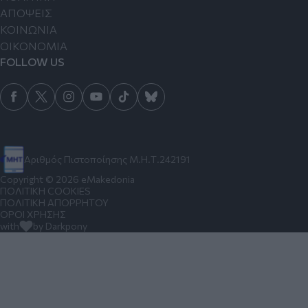
ΑΠΟΨΕΙΣ
ΚΟΙΝΩΝΙΑ
ΟΙΚΟΝΟΜΙΑ
FOLLOW US
Αριθμός Πιστοποίησης Μ.Η.Τ.242191
Copyright © 2026 eMakedonia
ΠΟΛΙΤΙΚΗ COOKIES
ΠΟΛΙΤΙΚΗ ΑΠΟΡΡΗΤΟΥ
ΟΡΟΙ ΧΡΗΣΗΣ
with
by Darkpony