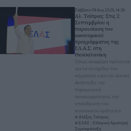
Σάββατο 08 Αυγ 2026, 14:36
Αλ. Τσίπρας: Στις 2
Σεπτεμβρίου η
παρουσίαση του
οικονομικού
προγράμματος της
ΕΛ.Α.Σ. στη
Θεσσαλονίκη
Όπως αναφέρει πρόκειται
για το το σχέδιο του
κόμματος «για την Δίκαιη
Ανάπτυξη, την
παραγωγική
ανασυγκρότηση, την
επανίδρυση του
κοινωνικού κράτους»
Αλέξης Τσίπρας
ΕΛΑΣ - Ελληνική Αριστερή
Συμπαράταξη