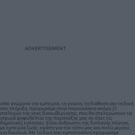
«Με γνώμονα την εμπειρία, τη γνώση, τη διάθεση και τη δική
σας στήριξη, προχωράμε στην παρουσίαση ακόμη 21
στελεχών της νέας διακυβέρνησης, που θα στελεχώσουν τα
ισχυρά ψηφοδέλτια της παράταξης μας σε όλες τις
δημοτικές ενότητες. Είναι άνθρωποι της διπλανής πόρτας,
με εμπειρία ζωής, αγάπη για τον τόπο μας και πολύ μεράκι
για δουλειά. Με τη δική σας εμπιστοσύνη προχωράμε