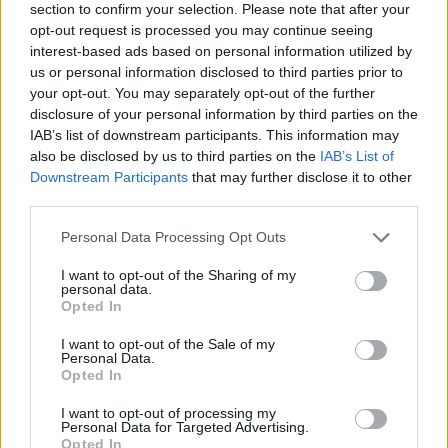
section to confirm your selection. Please note that after your
opt-out request is processed you may continue seeing
interest-based ads based on personal information utilized by
us or personal information disclosed to third parties prior to
your opt-out. You may separately opt-out of the further
disclosure of your personal information by third parties on the
IAB’s list of downstream participants. This information may
also be disclosed by us to third parties on the
IAB’s List of
Downstream Participants
that may further disclose it to other
third parties.
Please note that this website/app uses one or more Google
Personal Data Processing Opt Outs
services and may gather and store information including but
not limited to your visit or usage behaviour. You may click to
I want to opt-out of the Sharing of my
personal data.
grant or deny consent to Google and its third-party tags to
Opted In
use your data for below specified purposes in below Google
consent section.
I want to opt-out of the Sale of my
Personal Data.
Διαβάστε περισσότερα
Opted In
I want to opt-out of processing my
πριν 1 ώρα
Personal Data for Targeted Advertising.
Μ. Χαρακόπουλος για
Opted In