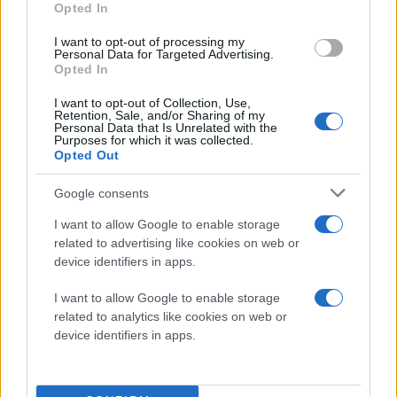
Opted In
Διαβάστε περισσότερα
I want to opt-out of processing my
Personal Data for Targeted Advertising.
πριν 2 ώρες
Opted In
Γνωστός Μεξικανός
influencer
I want to opt-out of Collection, Use,
Retention, Sale, and/or Sharing of my
δολοφονήθηκε σε
Personal Data that Is Unrelated with the
απευθείας μετάδοση -
Purposes for which it was collected.
Opted Out
Σοκάρει το βίντεο
ντοκουμέντο
Google consents
Ο Σέσαρ Γκαστέλουμ, 25
ετών ήταν διαμορφωτής
I want to allow Google to enable storage
της κοινής γνώμης και
related to advertising like cookies on web or
device identifiers in apps.
παρήγαγε χιουμοριστικό
περιεχόμενο συχνά για
I want to allow Google to enable storage
γαστρονομικά θέματα
related to analytics like cookies on web or
device identifiers in apps.
Πέμπτη 06 Αυγ 2026, 08:12
Ιράν και Ομάν
κατέληξαν σε