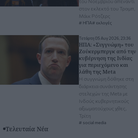
του Νοεμβρίου απέναντι
στον εκλεκτό του Τραμπ,
Μάικ Ρότζερς
ΗΠΑ
εκλογές
Τετάρτη 05 Αυγ 2026, 23:36
ΗΠΑ: «Συγγνώμη» του
Ζούκερμπεργκ από την
κυβέρνηση της Ινδίας
για περιεχόμενο και
λάθη της Meta
Η συγγνώμη δόθηκε στη
διάρκεια συνάντησης
στελεχών της Meta με
Ινδούς κυβερνητικούς
αξιωματούχους χθες,
Τρίτη
social media
Τελευταία Νέα