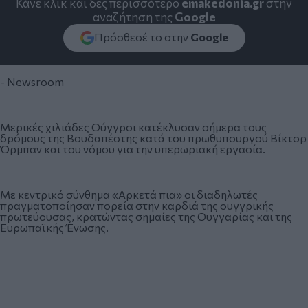
Κάνε κλικ και δες περισσότερο
emakedonia.gr
στην
αναζήτηση της
Google
Πρόσθεσέ το στην
Google
- Newsroom
Μερικές χιλιάδες Ούγγροι κατέκλυσαν σήμερα τους
δρόμους της Βουδαπέστης κατά του πρωθυπουργού Βίκτορ
Όρμπαν και του νόμου για την υπερωριακή εργασία.
Με κεντρικό σύνθημα «Αρκετά πια» οι διαδηλωτές
πραγματοποίησαν πορεία στην καρδιά της ουγγρικής
πρωτεύουσας, κρατώντας σημαίες της Ουγγαρίας και της
Ευρωπαϊκής Ένωσης.