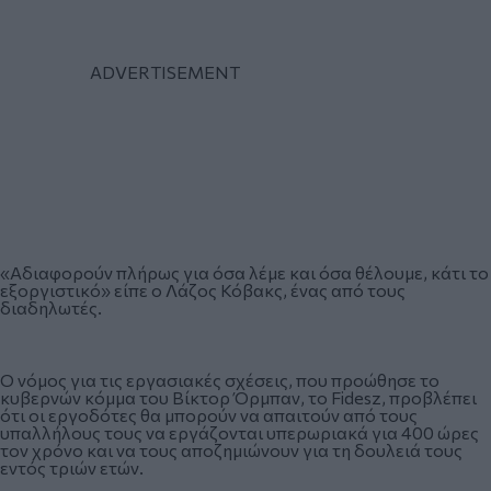
«Αδιαφορούν πλήρως για όσα λέμε και όσα θέλουμε, κάτι το
εξοργιστικό» είπε ο Λάζος Κόβακς, ένας από τους
διαδηλωτές.
Ο νόμος για τις εργασιακές σχέσεις, που προώθησε το
κυβερνών κόμμα του Βίκτορ Όρμπαν, το Fidesz, προβλέπει
ότι οι εργοδότες θα μπορούν να απαιτούν από τους
υπαλλήλους τους να εργάζονται υπερωριακά για 400 ώρες
τον χρόνο και να τους αποζημιώνουν για τη δουλειά τους
εντός τριών ετών.