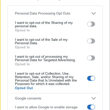
third parties.
Please note that this website/app uses one or more Google
Personal Data Processing Opt Outs
services and may gather and store information including but
not limited to your visit or usage behaviour. You may click to
I want to opt-out of the Sharing of my
personal data.
grant or deny consent to Google and its third-party tags to
Opted In
use your data for below specified purposes in below Google
consent section.
I want to opt-out of the Sale of my
Personal Data.
Opted In
I want to opt-out of processing my
Personal Data for Targeted Advertising.
Opted In
I want to opt-out of Collection, Use,
Retention, Sale, and/or Sharing of my
Personal Data that Is Unrelated with the
Purposes for which it was collected.
Opted Out
Google consents
I want to allow Google to enable storage