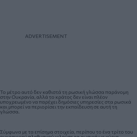
Το μέτρο αυτό δεν καθιστά τη ρωσική γλώσσα παράνομη
στην Ουκρανία, αλλά το κράτος δεν είναι πλέον
υποχρεωμένο να παρέχει δημόσιες υπηρεσίες στα ρωσικά
και μπορεί να περιορίσει την εκπαίδευση σε αυτή τη
γλώσσα.
Σύμφωνα με τα επίσημα στοιχεία, περίπου το ένα τρίτο του
ουκρανικού πληθυσμού μιλούσε τα ρωσικά ως κύρια