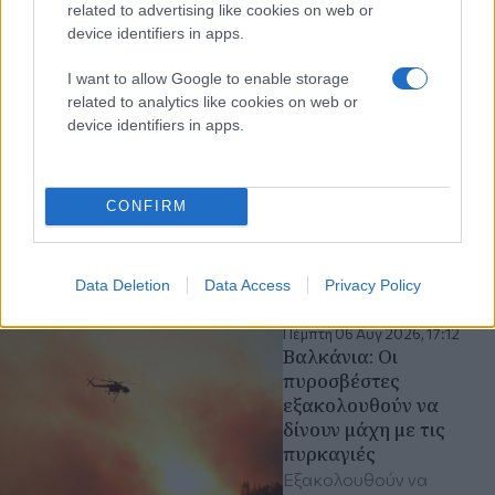
related to advertising like cookies on web or
device identifiers in apps.
I want to allow Google to enable storage
related to analytics like cookies on web or
device identifiers in apps.
CONFIRM
Διαβάστε περισσότερα
Data Deletion
Data Access
Privacy Policy
Πέμπτη 06 Αυγ 2026, 17:12
Βαλκάνια: Οι
πυροσβέστες
εξακολουθούν να
δίνουν μάχη με τις
πυρκαγιές
Εξακολουθούν να