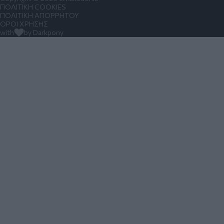
ΠΟΛΙΤΙΚΗ COOKIES
ΠΟΛΙΤΙΚΗ ΑΠΟΡΡΗΤΟΥ
ΟΡΟΙ ΧΡΗΣΗΣ
with
by Darkpony