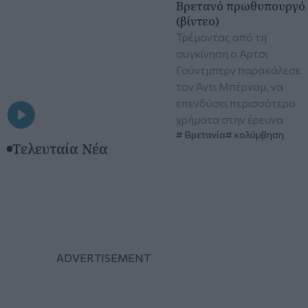
Βρετανό πρωθυπουργό
(βίντεο)
Τρέμοντας από τη
συγκίνηση ο Αρτσι
Γούντμπερν παρακάλεσε
τον Άντι Μπέρναμ, να
επενδύσει περισσότερα
χρήματα στην έρευνα
Βρετανία
κολύμβηση
Τελευταία Νέα