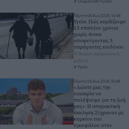
Ουκρανία
Ρωσία
Πέμπτη 06 Αυγ 2026, 14:48
Υγεία: Πώς κερδίζουμε
13 επιπλέον χρόνια
χωρίς άνοια
αποφεύγοντας 3
παράγοντες κινδύνου
Τι δείχνει αμερικανική
μελέτη
Υγεία
Πέμπτη 06 Αυγ 2026, 13:48
«Δώστε μας την
ευκαιρία να
παλέψουμε για τη ζωή
μας»: Η σπαρακτική
έκκληση 25χρονου με
καρκίνο του
εγκεφάλου στον