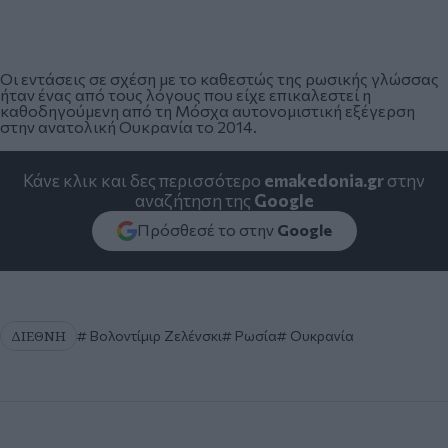
Οι εντάσεις σε σχέση με το καθεστώς της ρωσικής γλώσσας
ήταν ένας από τους λόγους που είχε επικαλεστεί η
καθοδηγούμενη από τη Μόσχα αυτονομιστική εξέγερση
στην ανατολική Ουκρανία το 2014.
Κάνε κλικ και δες περισσότερο
emakedonia.gr
στην
αναζήτηση της
Google
Πρόσθεσέ το στην
Google
ΔΙΕΘΝΗ
Βολοντίμιρ Ζελένσκι
Ρωσία
Ουκρανία