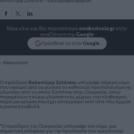
Βολοντίμιρ Ζελένσκι - Φωτογραφία αρχείου
Κάνε κλικ και δες περισσότερο
emakedonia.gr
στην
αναζήτηση της
Google
Πρόσθεσέ το στην
Google
- Newsroom
Ο πρόεδρος
Βολοντίμιρ Ζελένσκι
υπέγραψε σήμερα νόμο
που αφαιρεί από τα ρωσικά το καθεστώς προστατευόμενης
γλώσσας από το οποίο διεπόταν στην Ουκρανία, όπου
παραμένουν η κύρια γλώσσα ενός μέρους του πληθυσμού
παρά μια μείωση που έχει καταγραφεί από τότε που άρχισε
η ρωσική εισβολή.
"Ο πρόεδρος της Ουκρανίας υπέγραψε τον νόμο, μια
σημαντική απόφαση για την προστασία του ουκρανικού