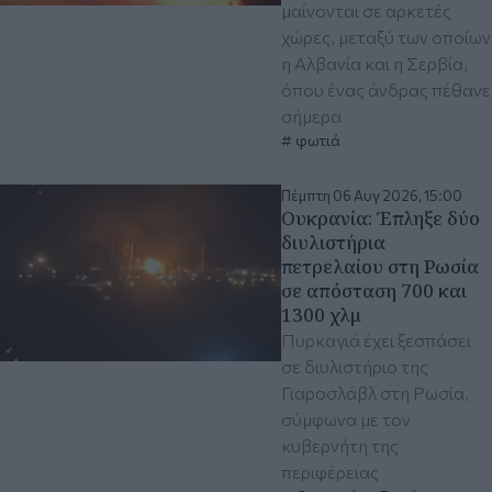
μαίνονται σε αρκετές
χώρες, μεταξύ των οποίων
η Αλβανία και η Σερβία,
όπου ένας άνδρας πέθανε
σήμερα
φωτιά
Πέμπτη 06 Αυγ 2026, 15:00
Ουκρανία: Έπληξε δύο
διυλιστήρια
πετρελαίου στη Ρωσία
σε απόσταση 700 και
1300 χλμ
Πυρκαγιά έχει ξεσπάσει
σε διυλιστήριο της
Γιαροσλάβλ στη Ρωσία,
σύμφωνα με τον
κυβερνήτη της
περιφέρειας