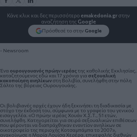
Κάνε κλικ και δες περισσότερο
emakedonia.gr
στην
αναζήτηση της
Google
Πρόσθεσέ το στην
Google
- Newsroom
Ένα
ουρουγουανός πρώην
ιερέας
της
καθολικής Εκκλησίας
,
καταζητούμενος εδώ και 17 χρόνια για
σεξουαλική
κακοποίηση ανηλίκων
στη Βολιβία, συνελήφθη στην πόλη
Σάλτο της βόρειας Ουρουγουάης.
Οι βολιβιανές αρχές έχουν ήδη ξεκινήσει τη διαδικασία με
στόχο την έκδοσή του, σύμφωνα με το γραφείο του γενικού
εισαγγελέα. «Ο πρώην ιερέας Χουάν Χ.Σ.Τ., 51 ετών,
συνελήφθη. Κατηγορείται για σειρά σεξουαλικών επιθέσεων
που φέρονται να διαπράχθηκαν εναντίον ανηλίκων σε
οικοτροφείο της περιοχής Κοτσαμπάμπα το 2007»,
ανακοίνωσε η Μαρία Λουίσα Χερέρα, επικεφαλής διεθνών