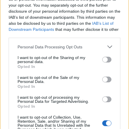
your opt-out. You may separately opt-out of the further
disclosure of your personal information by third parties on the
IAB’s list of downstream participants. This information may
also be disclosed by us to third parties on the
IAB’s List of
Downstream Participants
that may further disclose it to other
third parties.
Διαβάστε περισσότερα
Please note that this website/app uses one or more Google
Personal Data Processing Opt Outs
services and may gather and store information including but
Τετάρτη 26 Νοε 2025, 18:08
not limited to your visit or usage behaviour. You may click to
I want to opt-out of the Sharing of my
personal data.
Θεσσαλονίκη:
grant or deny consent to Google and its third-party tags to
Opted In
Απαγορεύτηκε η
use your data for below specified purposes in below Google
συμμετοχή σε
consent section.
I want to opt-out of the Sale of my
ιεροπραξία στον ιερέα
Personal Data.
Opted In
ο οποίος καταγγέλθηκε
για σεξουαλική
I want to opt-out of processing my
παρενόχληση
Personal Data for Targeted Advertising.
Opted In
Ανακοίνωση εξέδωσε η
μητρόπολη Ιερισσού,
I want to opt-out of Collection, Use,
Αγίου Όρους και
Retention, Sale, and/or Sharing of my
Personal Data that Is Unrelated with the
Αρδαμερίου