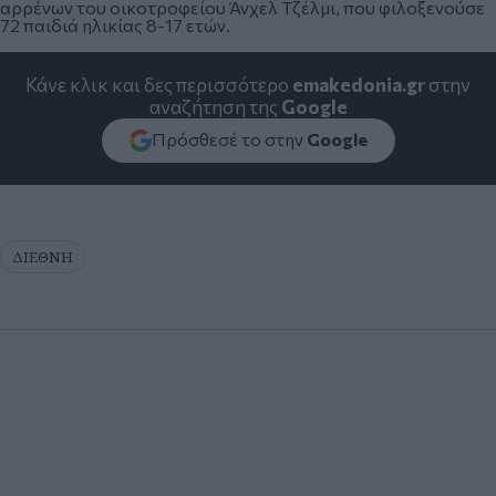
αρρένων του οικοτροφείου Άνχελ Τζέλμι, που φιλοξενούσε
72 παιδιά ηλικίας 8-17 ετών.
Κάνε κλικ και δες περισσότερο
emakedonia.gr
στην
αναζήτηση της
Google
Πρόσθεσέ το στην
Google
ΔΙΕΘΝΗ