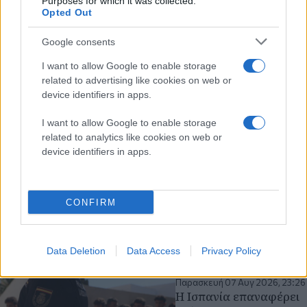
Purposes for which it was collected.
Opted Out
εκκλησία
Google consents
Παρασκευή 07 Αυγ 2026, 23:48
«Δεν δεχόμαστε
I want to allow Google to enable storage
επιβολές από το
related to advertising like cookies on web or
εξωτερικό»: Στα άκρα η
device identifiers in apps.
διαμάχη Ρώμης -
Μαδρίτης για τη
I want to allow Google to enable storage
Σένγκεν
related to analytics like cookies on web or
device identifiers in apps.
Μέχρι τις 15 Αυγούστου
παρατείνονται οι έλεγχοι
λόγω του νέου
μεταναστευτικού
CONFIRM
κύματος στη Θέουτα
Ισπανία
Ιταλία
Μετανάστες
Data Deletion
Data Access
Privacy Policy
Παρασκευή 07 Αυγ 2026, 23:26
Η Ισπανία επαναφέρει