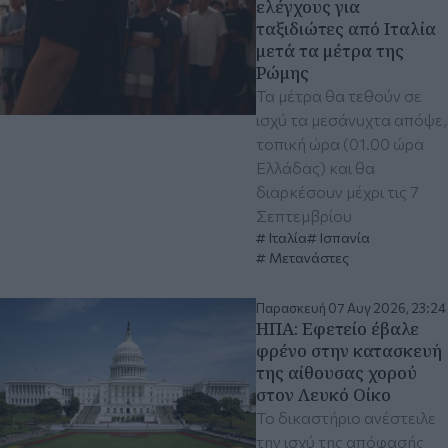
ελέγχους για
ταξιδιώτες από Ιταλία
μετά τα μέτρα της
Ρώμης
Τα μέτρα θα τεθούν σε
ισχύ τα μεσάνυχτα απόψε,
τοπική ώρα (01.00 ώρα
Ελλάδας) και θα
διαρκέσουν μέχρι τις 7
Σεπτεμβρίου
Ιταλία
Ισπανία
Μετανάστες
Παρασκευή 07 Αυγ 2026, 23:24
ΗΠΑ: Εφετείο έβαλε
φρένο στην κατασκευή
της αίθουσας χορού
στον Λευκό Οίκο
Το δικαστήριο ανέστειλε
την ισχύ της απόφασής