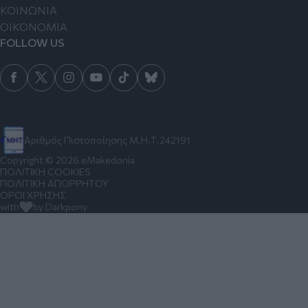
ΚΟΙΝΩΝΙΑ
ΟΙΚΟΝΟΜΙΑ
FOLLOW US
Αριθμός Πιστοποίησης Μ.Η.Τ.242191
Copyright © 2026 eMakedonia
ΠΟΛΙΤΙΚΗ COOKIES
ΠΟΛΙΤΙΚΗ ΑΠΟΡΡΗΤΟΥ
ΟΡΟΙ ΧΡΗΣΗΣ
with
by Darkpony