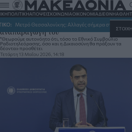
Π. Μαρινάκης: Επιτακτική ανάγκη να
αποσυρθεί άμεσα το βίντεο για τα δύο
ΙΚΗ
ΠΟΛΙΤΙΚΗ
ΑΠΟΨΕΙΣ
ΚΟΙΝΩΝΙΑ
ΟΙΚΟΝΟΜΙΑ
ΔΙΕΘΝΗ
ΑΘΛΗΤ
17χρονα κορίτσια και να σταματήσει η
:
Μετρό Θεσσαλονίκης: Αλλαγές σήμερα στο ωράριο λει
ΣΤΟΙΧ
αναπαραγωγή του
"Θεωρούμε αυτονόητο ότι, τόσο το Εθνικό Συμβούλιο
Ραδιοτηλεόρασης, όσο και η Δικαιοσύνη θα πράξουν τα
δέοντα» προσθέτει
Τετάρτη 13 Μαΐου 2026, 14:18