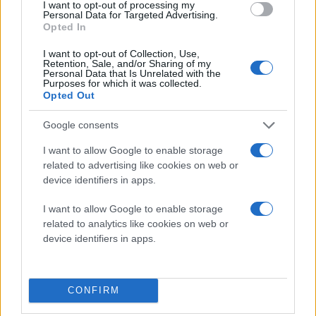
ψυχολόγων στο
I want to opt-out of processing my
σχολείο των δύο
Personal Data for Targeted Advertising.
Opted In
17χρονων
Έκκληση του Υπουργείου
I want to opt-out of Collection, Use,
Retention, Sale, and/or Sharing of my
Παιδείας για σεβασμό
Personal Data that Is Unrelated with the
στα παιδιά, στις
Purposes for which it was collected.
Opted Out
οικογένειές τους και στη
σχολική κοινότητα
Google consents
ανήλικοι
σχολεία
παιδιά
I want to allow Google to enable storage
related to advertising like cookies on web or
πριν 5 λεπτά
Τ. Θεοδωρικάκος:
device identifiers in apps.
Σήμερα η προκήρυξη
I want to allow Google to enable storage
του Αναπτυξιακού
related to analytics like cookies on web or
Νόμου - Τι
device identifiers in apps.
περιλαμβάνει το νέο
καθεστώς των 150
εκατ. ευρώ
Ο συνολικός
CONFIRM
προϋπολογισμός