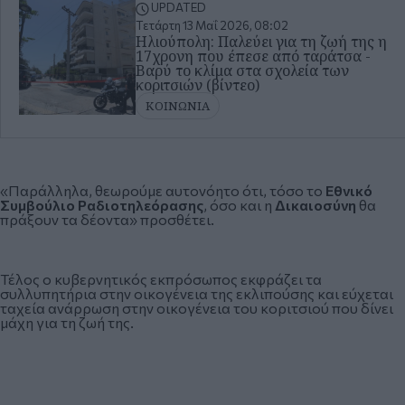
UPDATED
Τετάρτη 13 Μαΐ 2026, 08:02
Ηλιούπολη: Παλεύει για τη ζωή της η
17χρονη που έπεσε από ταράτσα -
Βαρύ το κλίμα στα σχολεία των
κοριτσιών (βίντεο)
ΚΟΙΝΩΝΙΑ
«Παράλληλα, θεωρούμε αυτονόητο ότι, τόσο το
Εθνικό
Συμβούλιο Ραδιοτηλεόρασης
, όσο και η
Δικαιοσύνη
θα
πράξουν τα δέοντα» προσθέτει.
Τέλος ο κυβερνητικός εκπρόσωπος εκφράζει τα
συλλυπητήρια στην οικογένεια της εκλιπούσης και εύχεται
ταχεία ανάρρωση στην οικογένεια του κοριτσιού που δίνει
μάχη για τη ζωή της.