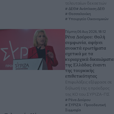
τελευταίων δεκαετιών
ΔΕΘ
Ανάπλαση ΔΕΘ
Θεσσαλονίκη
Υπουργείο Οικονομικών
Πέμπτη 06 Αυγ 2026, 18:12
Ρένα Δούρου: Θολή
συμφωνία, αφήνει
ανοικτά ερωτήματα
σχετικά με τα
κυριαρχικά δικαιώματα
της Ελλάδας έναντι
της τουρκικής
επιθετικότητας
Επιφυλάξεις εξέφρασε σε
δήλωσή της η πρόεδρος
της ΚΟ του ΣΥΡΙΖΑ-ΠΣ
Ρένα Δούρου
ΣΥΡΙΖΑ - Προοδευτική
Συμμαχία