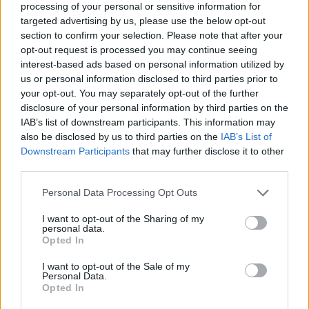
processing of your personal or sensitive information for
targeted advertising by us, please use the below opt-out
section to confirm your selection. Please note that after your
opt-out request is processed you may continue seeing
interest-based ads based on personal information utilized by
us or personal information disclosed to third parties prior to
your opt-out. You may separately opt-out of the further
disclosure of your personal information by third parties on the
IAB’s list of downstream participants. This information may
also be disclosed by us to third parties on the
IAB’s List of
Downstream Participants
that may further disclose it to other
third parties.
Please note that this website/app uses one or more Google
Personal Data Processing Opt Outs
services and may gather and store information including but
not limited to your visit or usage behaviour. You may click to
I want to opt-out of the Sharing of my
personal data.
Διαβάστε περισσότερα
grant or deny consent to Google and its third-party tags to
Opted In
use your data for below specified purposes in below Google
consent section.
Τρίτη 12 Μαΐ 2026, 21:10
I want to opt-out of the Sale of my
Personal Data.
Τραγωδία στην
Opted In
Ηλιούπολη: Κλιμάκιο