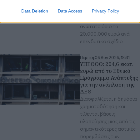
ανέρχεται σε
150.000.000 ευρώ μέσω
Data Deletion
Data Access
Privacy Policy
υπεραποσβέσεων, με
ανώτατο όριο τα
20.000.000 ευρώ ανά
επενδυτικό σχέδιο
Πέμπτη 06 Αυγ 2026, 18:31
ΥΠΕΘΟΟ: 204,6 εκατ.
ευρώ από το Εθνικό
Πρόγραμμα Ανάπτυξης
για την ανάπλαση της
ΔΕΘ
Διασφαλίζεται η δημόσια
χρηματοδότηση και
τίθενται βάσεις
υλοποίησης μιας από τις
σημαντικότερες αστικές
παρεμβάσεις των