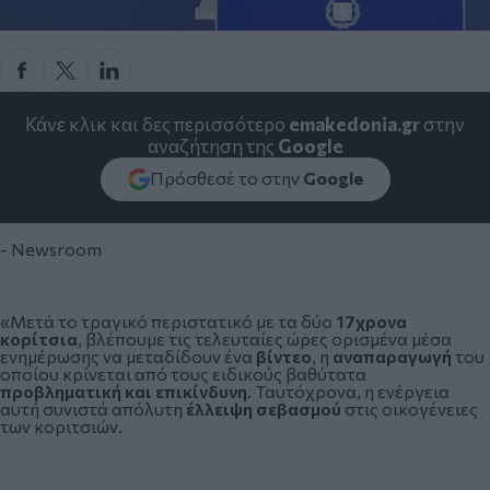
Κάνε κλικ και δες περισσότερο
emakedonia.gr
στην
αναζήτηση της
Google
Πρόσθεσέ το στην
Google
- Newsroom
«Μετά το τραγικό περιστατικό με τα δύο
17χρονα
κορίτσια
, βλέπουμε τις τελευταίες ώρες ορισμένα μέσα
ενημέρωσης να μεταδίδουν ένα
βίντεο
, η
αναπαραγωγή
του
οποίου κρίνεται από τους ειδικούς βαθύτατα
προβληματική και επικίνδυνη
. Ταυτόχρονα, η ενέργεια
αυτή συνιστά απόλυτη
έλλειψη σεβασμού
στις οικογένειες
των κοριτσιών.