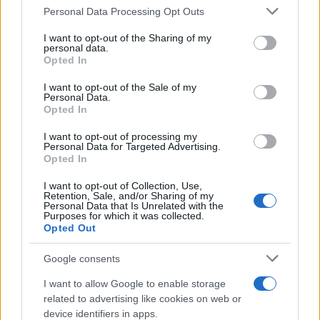
Please note that this website/app uses one or more Google
διακυβέρνησης Μητσοτάκη.
Personal Data Processing Opt Outs
services and may gather and store information including but
not limited to your visit or usage behaviour. You may click to
I want to opt-out of the Sharing of my
personal data.
grant or deny consent to Google and its third-party tags to
Opted In
use your data for below specified purposes in below Google
consent section.
Κάνε κλικ και δες περισσότερο
emakedonia.gr
στην
I want to opt-out of the Sale of my
Personal Data.
αναζήτηση της
Google
Opted In
Πρόσθεσέ το στην
Google
I want to opt-out of processing my
Personal Data for Targeted Advertising.
Opted In
I want to opt-out of Collection, Use,
ΠΟΛΙΤΙΚΗ
Παύλος Μαρινάκης
Νέα Δημοκρατία
Retention, Sale, and/or Sharing of my
Personal Data that Is Unrelated with the
ΠΑΣΟΚ - Κίνημα Αλλαγής
Αλέξης Τσίπρας
Purposes for which it was collected.
Opted Out
Google consents
I want to allow Google to enable storage
related to advertising like cookies on web or
device identifiers in apps.