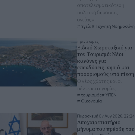
αποτελεσματικότερη
πολιτική δημόσιας
υγείας»
Υγεία
Τεχνητή Νοημοσύνη
πριν 2 ώρες
Ειδικό Χωροταξικό για
τον Τουρισμό: Νέοι
κανόνες για
επενδύσεις, νησιά και
προορισμούς υπό πίεση
Ο νέος χάρτης και οι
πέντε κατηγορίες
τουρισμός
ΥΠΕΝ
Οικονομία
Παρασκευή 07 Αυγ 2026, 22:24
Αποχαιρετιστήριο
μήνυμα του πρέσβη του