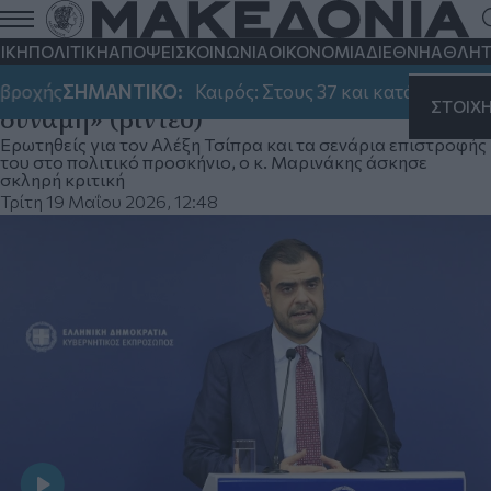
Π. Μαρινάκης: «Ο Ν. Ανδρουλάκης έχει
αποφασίσει να παίξει με όρους Τσίπρα -
ΙΚΗ
ΠΟΛΙΤΙΚΗ
ΑΠΟΨΕΙΣ
ΚΟΙΝΩΝΙΑ
ΟΙΚΟΝΟΜΙΑ
ΔΙΕΘΝΗ
ΑΘΛΗΤ
Η ΝΔ παραμένει κυρίαρχη πολιτική
ροχής
ΣΗΜΑΝΤΙΚΟ:
Καιρός: Στους 37 και κατά τόπους 39
ΣΤΟΙΧ
δύναμη» (βίντεο)
Ερωτηθείς για τον Αλέξη Τσίπρα και τα σενάρια επιστροφής
του στο πολιτικό προσκήνιο, ο κ. Μαρινάκης άσκησε
σκληρή κριτική
Τρίτη 19 Μαΐου 2026, 12:48