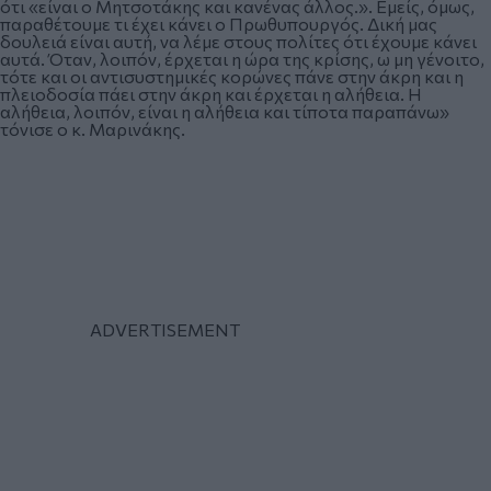
ότι «είναι ο Μητσοτάκης και κανένας άλλος.». Εμείς, όμως,
παραθέτουμε τι έχει κάνει ο Πρωθυπουργός. Δική μας
δουλειά είναι αυτή, να λέμε στους πολίτες ότι έχουμε κάνει
αυτά. Όταν, λοιπόν, έρχεται η ώρα της κρίσης, ω μη γένοιτο,
τότε και οι αντισυστημικές κορώνες πάνε στην άκρη και η
πλειοδοσία πάει στην άκρη και έρχεται η αλήθεια. Η
αλήθεια, λοιπόν, είναι η αλήθεια και τίποτα παραπάνω»
τόνισε ο κ. Μαρινάκης.