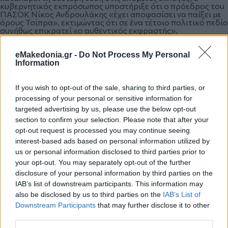
κυβερνητικός εκπρόσωπος υποστήριξε ότι ο πρόεδρος του
ΠΑΣΟΚ Νίκος Ανδρουλάκης «έχει αποφασίσει να παίξει με
όρους Τσίπρα», εκτιμώντας ότι σε ένα τέτοιο πολιτικό πεδίο
συνήθως επικρατεί «ο αυθεντικός εκφραστής».
eMakedonia.gr -
Do Not Process My Personal
Information
Ερωτηθείς για τα σενάρια δημιουργίας κόμματος από τη
Μαρία Καρυστιανού
, ο κ. Μαρινάκης απέφυγε να
τοποθετηθεί ευθέως πριν υπάρξουν επίσημες ανακοινώσεις,
τονίζοντας ότι «Δημοκρατία έχουμε» και ότι οι πολίτες θα
If you wish to opt-out of the sale, sharing to third parties, or
κρίνουν όλα τα πολιτικά σχήματα και τα πρόσωπα. Ωστόσο,
processing of your personal or sensitive information for
έκανε λόγο για πολιτικές λογικές που «μας γυρίζουν 200
targeted advertising by us, please use the below opt-out
χρόνια πίσω», κατηγορώντας τα προσωποπαγή κόμματα ότι
section to confirm your selection. Please note that after your
προτείνουν «όπισθεν» τη στιγμή που η κοινωνία ζητά
επιτάχυνση μεταρρυθμίσεων.
opt-out request is processed you may continue seeing
interest-based ads based on personal information utilized by
us or personal information disclosed to third parties prior to
Τέλος, αναφερόμενος στην επιστροφή των συστημάτων
your opt-out. You may separately opt-out of the further
Patriot από την Κάρπαθο και το Διδυμότειχο, ο
disclosure of your personal information by third parties on the
κυβερνητικός εκπρόσωπος απέρριψε τα σενάρια περί
IAB’s list of downstream participants. This information may
υποχωρητικότητας έναντι της Τουρκίας. Απαντώντας σε
σχετική ερώτηση, τόνισε ότι η απόφαση είχε αμιγώς
also be disclosed by us to third parties on the
IAB’s List of
επιχειρησιακά χαρακτηριστικά και ελήφθη μετά από
Downstream Participants
that may further disclose it to other
εισήγηση του υπουργείου Άμυνας και του ΓΕΕΘΑ.
third parties.
Παράλληλα, υποστήριξε ότι η χώρα έχει πραγματοποιήσει
«άλματα» στον αμυντικό και εξοπλιστικό τομέα επί