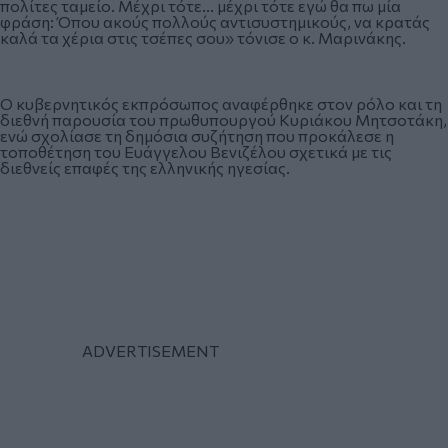
πολίτες ταμείο. Μέχρι τότε... μέχρι τότε εγώ θα πω μία
φράση: Όπου ακούς πολλούς αντισυστημικούς, να κρατάς
καλά τα χέρια στις τσέπες σου» τόνισε ο κ. Μαρινάκης.
Ο κυβερνητικός εκπρόσωπος αναφέρθηκε στον ρόλο και τη
διεθνή παρουσία του πρωθυπουργού Κυριάκου Μητσοτάκη,
ενώ σχολίασε τη δημόσια συζήτηση που προκάλεσε η
τοποθέτηση του Ευάγγελου Βενιζέλου σχετικά με τις
διεθνείς επαφές της ελληνικής ηγεσίας.