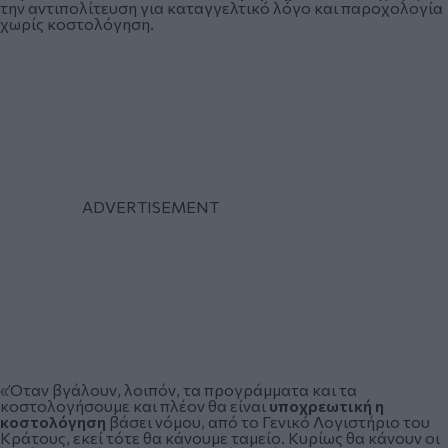
την αντιπολίτευση για καταγγελτικό λόγο και παροχολογία
χωρίς κοστολόγηση.
«Όταν βγάλουν, λοιπόν, τα προγράμματα και τα
κοστολογήσουμε και πλέον θα είναι
υποχρεωτική η
κοστολόγηση
βάσει νόμου, από το Γενικό Λογιστήριο του
Κράτους, εκεί τότε θα κάνουμε ταμείο. Κυρίως θα κάνουν οι