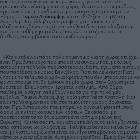
άμεσης επικοινωνίας με κορυφαίους ηγέτες αποτελεί
κρίσιμο πλεονέκτημα για τη χώρα, ιδιαίτερα σε περιόδους
κρίσεων όπως η πανδημία, η μεταναστευτική πίεση στον
Έβρο, το
Ταμείο Ανάκαμψης
και οι εξελίξεις στη Μέση
Ανατολή. Παράλληλα, απέρριψε τις αιτιάσεις περί
αλαζονείας, λέγοντας ότι «η αλήθεια δεν είναι αλαζονική»
και ότι η κυβέρνηση απλώς παραθέτει το έργο και τις
διεθνείς παρεμβάσεις του πρωθυπουργού.
«Και αυτό είναι πάρα πολύ σημαντικό για τη χώρα: ότι έχει
έναν Πρωθυπουργό που μπορεί να συνομιλήσει με όλους
αυτούς και πολλούς περισσότερους, θα πω εγώ, από αυτούς
που παρέθεσε ο κύριος Βενιζέλος. Γιατί το λέω αυτό; Γιατί
ζήσαμε τα τελευταία χρόνια κρίσεις που δεν μπορούσαμε να
φανταστούμε ότι θα έρθουν σε μία χώρα, στην Ευρώπη και
ευρύτερα. Εκεί, λοιπόν, έρχεται η στιγμή... Από Έβρο,
πανδημία, ανάγκη να έρθουν λεφτά για την πανδημία,
εμβόλια, Ταμείο Ανάκαμψης, κρίση στη Μέση Ανατολή. Ναι,
είναι πολύ σημαντικό ότι στο τιμόνι της χώρας βρίσκεται
ένας Πρωθυπουργός που μπορεί να συνομιλήσει επί ίσοις
όροις με ηγέτες κορυφαίων κρατών. Ξεκάθαρα, με
προτεραιότητα το ότι είμαστε ένα ισότιμο μέλος της
Ευρώπης. Και θα σας πω και κάτι: επειδή αυτό εκλαμβάνεται
από κάποιους ως αλαζονεία. Η αλήθεια δεν είναι αλαζονική
και, μάλιστα, νομίζω ότι είναι και λίγο υπερβολικό να μιλούν
κάποιοι για αλαζονεία. Αυτή είναι η αλήθεια. Εμείς δεν λέμε