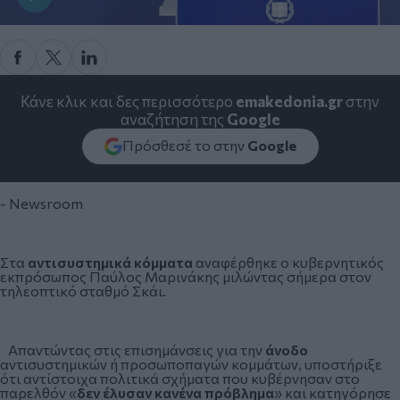
Κάνε κλικ και δες περισσότερο
emakedonia.gr
στην
αναζήτηση της
Google
Πρόσθεσέ το στην
Google
- Newsroom
Στα
αντισυστημικά κόμματα
αναφέρθηκε ο κυβερνητικός
εκπρόσωπος
Παύλος Μαρινάκης
μιλώντας σήμερα στον
τηλεοπτικό σταθμό Σκάι.
Απαντώντας στις επισημάνσεις για την
άνοδο
αντισυστημικών ή προσωποπαγών
κομμάτων
, υποστήριξε
ότι αντίστοιχα πολιτικά σχήματα που κυβέρνησαν στο
παρελθόν «
δεν έλυσαν κανένα πρόβλημα
» και κατηγόρησε