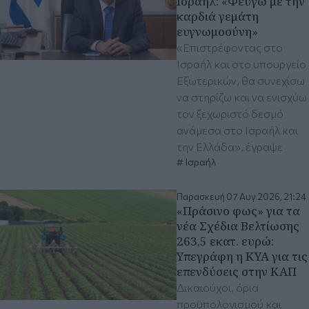
Ισραήλ: «Φεύγω με την
καρδιά γεμάτη
ευγνωμοσύνη»
«Επιστρέφοντας στο
Ισραήλ και στο υπουργείο
Εξωτερικών, θα συνεχίσω
να στηρίζω και να ενισχύω
τον ξεχωριστό δεσμό
ανάμεσα στο Ισραήλ και
την Ελλάδα», έγραψε
Ισραήλ
Παρασκευή 07 Αυγ 2026, 21:24
«Πράσινο φως» για τα
νέα Σχέδια Βελτίωσης
263,5 εκατ. ευρώ:
Υπεγράφη η ΚΥΑ για τις
επενδύσεις στην ΚΑΠ
Δικαιούχοι, όρια
προϋπολογισμού και