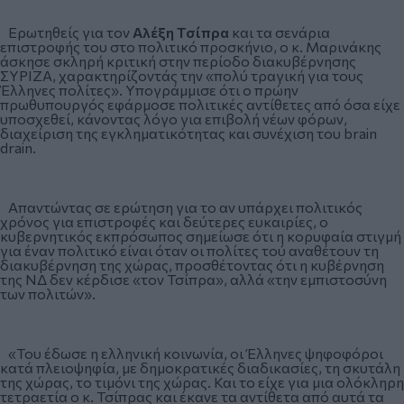
Ερωτηθείς για τον
Αλέξη Τσίπρα
και τα σενάρια
επιστροφής του στο πολιτικό προσκήνιο, ο κ. Μαρινάκης
άσκησε σκληρή κριτική στην περίοδο διακυβέρνησης
ΣΥΡΙΖΑ, χαρακτηρίζοντάς την «πολύ τραγική για τους
Έλληνες πολίτες». Υπογράμμισε ότι ο πρώην
πρωθυπουργός εφάρμοσε πολιτικές αντίθετες από όσα είχε
υποσχεθεί, κάνοντας λόγο για επιβολή νέων φόρων,
διαχείριση της εγκληματικότητας και συνέχιση του brain
drain.
Απαντώντας σε ερώτηση για το αν υπάρχει πολιτικός
χρόνος για επιστροφές και δεύτερες ευκαιρίες, ο
κυβερνητικός εκπρόσωπος σημείωσε ότι η κορυφαία στιγμή
για έναν πολιτικό είναι όταν οι πολίτες τού αναθέτουν τη
διακυβέρνηση της χώρας, προσθέτοντας ότι η κυβέρνηση
της ΝΔ δεν κέρδισε «τον Τσίπρα», αλλά «την εμπιστοσύνη
των πολιτών».
«Του έδωσε η ελληνική κοινωνία, οι Έλληνες ψηφοφόροι
κατά πλειοψηφία, με δημοκρατικές διαδικασίες, τη σκυτάλη
της χώρας, το τιμόνι της χώρας. Και το είχε για μια ολόκληρη
τετραετία ο κ. Τσίπρας και έκανε τα αντίθετα από αυτά τα