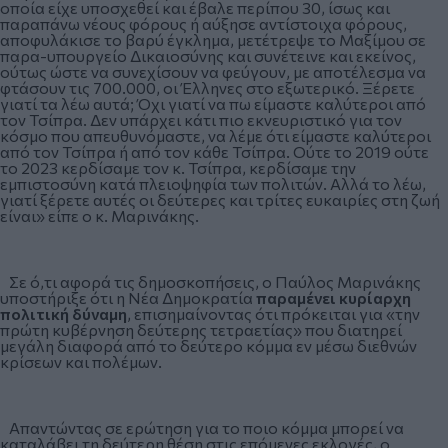
οποία είχε υποσχεθεί και έβαλε περίπου 30, ίσως και
παραπάνω νέους φόρους ή αύξησε αντίστοιχα φόρους,
αποφυλάκισε το βαρύ έγκλημα, μετέτρεψε το Μαξίμου σε
παρα-υπουργείο Δικαιοσύνης και συνέτεινε και εκείνος,
ούτως ώστε να συνεχίσουν να φεύγουν, με αποτέλεσμα να
φτάσουν τις 700.000, οι Έλληνες στο εξωτερικό. Ξέρετε
γιατί τα λέω αυτά; Όχι γιατί να πω είμαστε καλύτεροι από
τον Τσίπρα. Δεν υπάρχει κάτι πιο εκνευριστικό για τον
κόσμο που απευθυνόμαστε, να λέμε ότι είμαστε καλύτεροι
από τον Τσίπρα ή από τον κάθε Τσίπρα. Ούτε το 2019 ούτε
το 2023 κερδίσαμε τον κ. Τσίπρα, κερδίσαμε την
εμπιστοσύνη κατά πλειοψηφία των πολιτών. Αλλά το λέω,
γιατί ξέρετε αυτές οι δεύτερες και τρίτες ευκαιρίες στη ζωή
είναι» είπε ο κ. Μαρινάκης.
Σε ό,τι αφορά τις δημοσκοπήσεις, ο Παύλος Μαρινάκης
υποστήριξε ότι η Νέα Δημοκρατία
παραμένει κυρίαρχη
πολιτική δύναμη
, επισημαίνοντας ότι πρόκειται για «την
πρώτη κυβέρνηση δεύτερης τετραετίας» που διατηρεί
μεγάλη διαφορά από το δεύτερο κόμμα εν μέσω διεθνών
κρίσεων και πολέμων.
Απαντώντας σε ερώτηση για το ποιο κόμμα μπορεί να
καταλάβει τη δεύτερη θέση στις επόμενες εκλογές, ο