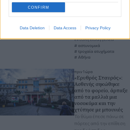
Σούνιο
CONFIRM
Συνελήφθη ο 20χρονος
οδηγός του Ι.Χ. και
αργότερα αφέθηκε
Data Deletion
Data Access
Privacy Policy
ελεύθερος με προφορική
εντολή εισαγγελέα
αστυνομικά
τροχαία ατυχήματα
Αθήνα
πριν 1 ώρα
«Ερυθρός Σταυρός»:
Ασθενής σηκώθηκε
από το φορείο, άρπαξε
από τα μαλλιά μια
νοσοκόμα και την
χτύπησε με μπουνιές
Το θύμα έπεσε πάνω σε
πόρτες από την επίθεση