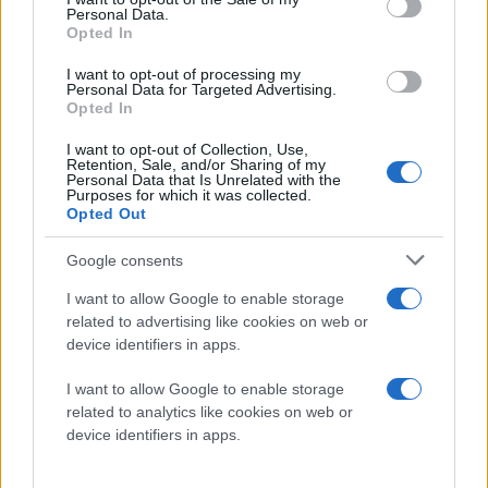
Διαβάστε περισσότερα
Personal Data.
Opted In
Σάββατο 16 Νοε 2024, 09:18
I want to opt-out of processing my
Χαλκιδική: Στις φλόγες
Personal Data for Targeted Advertising.
δυο σκάφη στη μαρίνα
Opted In
του Πόρτο Καρράς -
Δείτε βίντεο
I want to opt-out of Collection, Use,
Retention, Sale, and/or Sharing of my
Η πυροσβεστική έσπευσε
Personal Data that Is Unrelated with the
Purposes for which it was collected.
με 12 οχήματα και 26
Opted Out
πυροσβέστες - Συνδρομή
από υδροφόρες, φορτηγά
Google consents
και γερανούς
I want to allow Google to enable storage
related to advertising like cookies on web or
πριν 47 λεπτά
device identifiers in apps.
Αθήνα: Στο νοσοκομείο
2 αστυνομικοί της
I want to allow Google to enable storage
ομάδας ΔΙΑΣ - Η
related to analytics like cookies on web or
μηχανή τους
device identifiers in apps.
συγκρούστηκε με
αυτοκίνητο κοντά στο