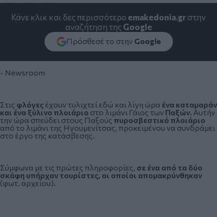
Κάνε κλικ και δες περισσότερο
emakedonia.gr
στην
αναζήτηση της
Google
Πρόσθεσέ το στην
Google
- Newsroom
Στις
φλόγες
έχουν τυλιχτεί εδώ και λίγη ώρα
ένα καταμαράν
και ένα ξύλινο πλοιάριο
στο λιμάνι Γάιος των
Παξών.
Αυτήν
την ώρα σπεύδει στους Παξούς
πυροσβεστικό πλοιάριο
από το λιμάνι της Ηγουμενίτσας, προκειμένου να συνδράμει
στο έργο της κατάσβεσης.
Σύμφωνα με τις πρώτες πληροφορίες,
σε ένα από τα δύο
σκάφη υπήρχαν τουρίστες, οι οποίοι απομακρύνθηκαν
(φωτ. αρχείου)
.