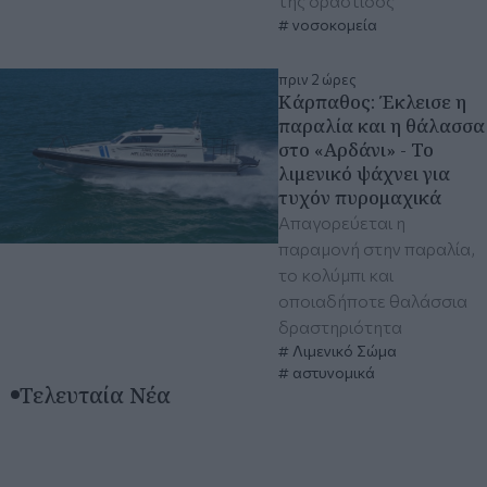
της δράστιδος
νοσοκομεία
πριν 2 ώρες
Κάρπαθος: Έκλεισε η
παραλία και η θάλασσα
στο «Αρδάνι» - Το
λιμενικό ψάχνει για
τυχόν πυρομαχικά
Απαγορεύεται η
παραμονή στην παραλία,
το κολύμπι και
οποιαδήποτε θαλάσσια
δραστηριότητα
Λιμενικό Σώμα
αστυνομικά
Τελευταία Νέα