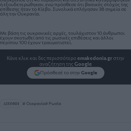
ή εξουδετερώθηκαν, ενώ πρόσθεσε ότι βασικός στόχος της
επίθεσης ήταν το Κίεβο. Συνολικά επλήγησαν 38 σημεία σε
όλη την Ουκρανία.
Με βάση τις ουκρανικές αρχές, τουλάχιστον 10 άνθρωποι
έχουν σκοτωθεί από τις ρωσικές επιθέσεις και άλλοι
περίπου 100 έχουν τραυματιστεί.
Κάνε κλικ και δες περισσότερο
emakedonia.gr
στην
αναζήτηση της
Google
Πρόσθεσέ το στην
Google
ΔΙΕΘΝΗ
Ουκρανία
Ρωσία