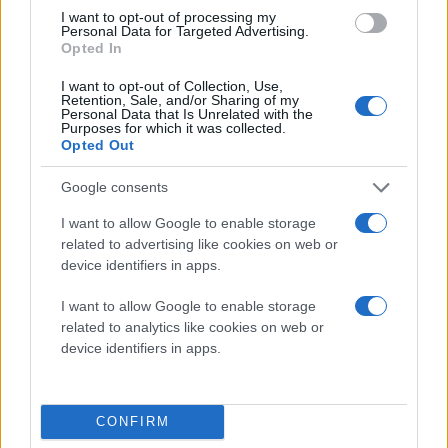
I want to opt-out of processing my
Personal Data for Targeted Advertising.
Opted In
I want to opt-out of Collection, Use,
Retention, Sale, and/or Sharing of my
Personal Data that Is Unrelated with the
Purposes for which it was collected.
Opted Out
Google consents
I want to allow Google to enable storage
related to advertising like cookies on web or
device identifiers in apps.
Διαβάστε περισσότερα
I want to allow Google to enable storage
Τρίτη 02 Ιου 2026, 22:40
related to analytics like cookies on web or
Ουκρανία:
device identifiers in apps.
Τουλάχιστον 22 νεκροί
από την σφοδρή μαζική
ρωσική επίθεση
CONFIRM
Τα μαζικά πλήγματα