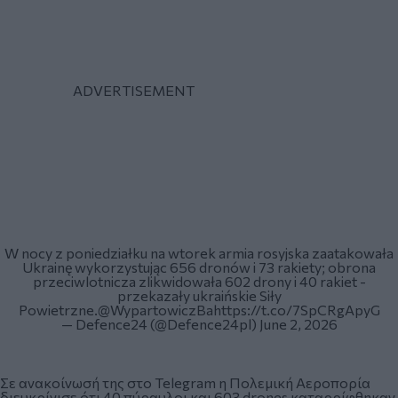
W nocy z poniedziałku na wtorek armia rosyjska zaatakowała
Ukrainę wykorzystując 656 dronów i 73 rakiety; obrona
przeciwlotnicza zlikwidowała 602 drony i 40 rakiet -
przekazały ukraińskie Siły
Powietrzne.
@WypartowiczBa
https://t.co/7SpCRgApyG
— Defence24 (@Defence24pl)
June 2, 2026
Σε ανακοίνωσή της στο Telegram η Πολεμική Αεροπορία
διευκρίνισε ότι 40 πύραυλοι και 603 drones καταρρίφθηκαν