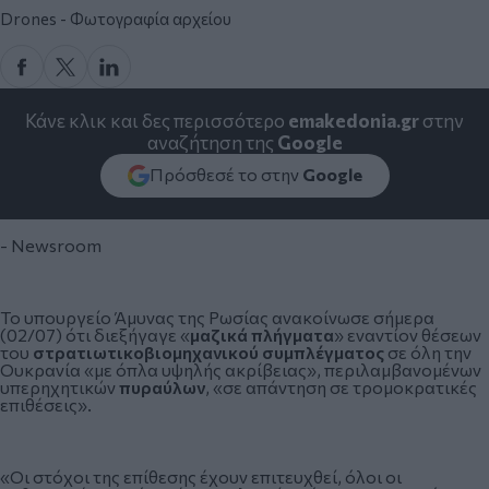
Drones - Φωτογραφία αρχείου
Κάνε κλικ και δες περισσότερο
emakedonia.gr
στην
αναζήτηση της
Google
Πρόσθεσέ το στην
Google
- Newsroom
Το υπουργείο Άμυνας της
Ρωσίας
ανακοίνωσε σήμερα
(02/07) ότι διεξήγαγε «
μαζικά πλήγματα
» εναντίον θέσεων
του
στρατιωτικοβιομηχανικού συμπλέγματος
σε όλη την
Ουκρανία
«με όπλα υψηλής ακρίβειας», περιλαμβανομένων
υπερηχητικών
πυραύλων
, «σε απάντηση σε τρομοκρατικές
επιθέσεις».
«Οι στόχοι της επίθεσης έχουν επιτευχθεί, όλοι οι