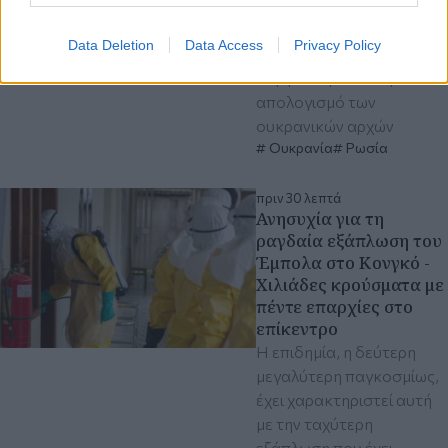
προκάλεσαν και τον
τραυματισμό
Data Deletion
Data Access
Privacy Policy
περισσότερων από 100,
σύμφωνα με νεότερο
απολογισμό των
ουκρανικών αρχών
Ουκρανία
Ρωσία
πριν 30 λεπτά
Ανησυχία για τη
ραγδαία εξάπλωση του
Έμπολα στο Κονγκό -
Χιλιάδες κρούσματα με
πέντε επαρχίες στο
επίκεντρο
Η επιδημία, η δεύτερη
μεγαλύτερη παγκοσμίως,
έχει χαρακτηριστεί αυτή
με την ταχύτερη
εξάπλωση που έχει