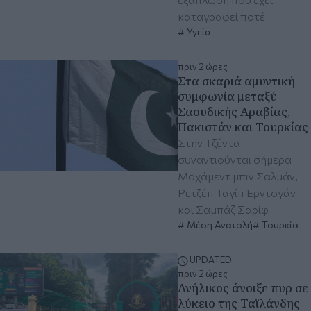
καταγραφεί ποτέ
Υγεία
πριν 2 ώρες
Στα σκαριά αμυντική
συμφωνία μεταξύ
Σαουδικής Αραβίας,
Πακιστάν και Τουρκίας
Στην Τζέντα
συναντιούνται σήμερα
Μοχάμεντ μπιν Σαλμάν,
Ρετζέπ Ταγίπ Ερντογάν
και Σαμπάζ Σαρίφ
Μέση Ανατολή
Τουρκία
UPDATED
πριν 2 ώρες
Ανήλικος άνοιξε πυρ σε
λύκειο της Ταϊλάνδης