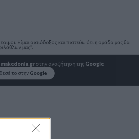
οιμοι. Είμαι αισιόδοξος και πιστεύω ότι η ομάδα μας θα
φιλάθλων μας".
emakedonia.gr
στην αναζήτηση της
Google
εσέ το στην
Google