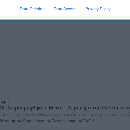
Data Deletion
Data Access
Privacy Policy
α
1 ώρα
Κ: Χειρουργήθηκε ο Μεϊτέ - Το μήνυμα του Γάλλου από
είστε σίγουροι ότι θα σας ανταποδώσω τη χάρη εκατονταπλ
δόσφαιρο
Super League
Europa League
ΠΑΟΚ