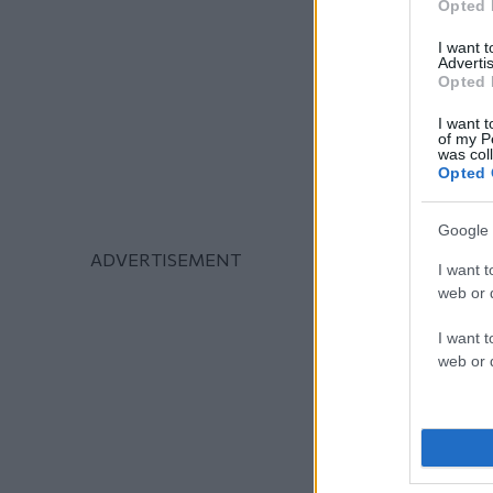
Opted 
I want 
Advertis
Opted 
I want t
of my P
was col
Opted 
Google 
I want t
web or d
I want t
web or d