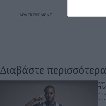
Διαβάστε περισσότερ
πριν 
ΠΑΟ
«Να 
πο