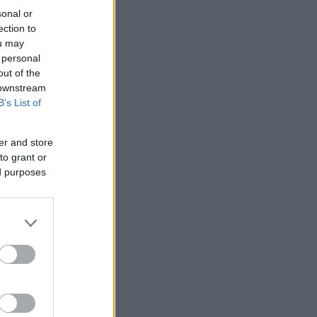
sonal or
ection to
ou may
 personal
out of the
 downstream
B’s List of
er and store
to grant or
ed purposes