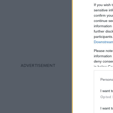
If you wish 
sensitive in
confirm you
continue se
information 
further disc
participants
Downstream 
Please note
information 
deny consent
in below Go
Persona
I want t
Opted 
I want t