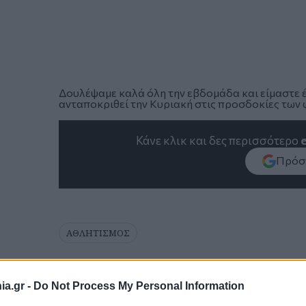
Δουλέψαμε καλά όλη την εβδομάδα και είμαστε έτ
ανταποκριθεί την Κυριακή στις προσδοκίες των 
Κάνε κλικ και δες περισσότερο
Πρόσθ
ΑΘΛΗΤΙΣΜΟΣ
a.gr -
Do Not Process My Personal Information