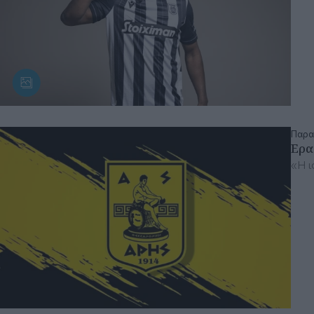
Παρα
Ερα
«Η ι