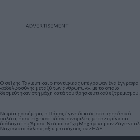
Ο σεΐχης Τάγιεμπ και ο ποντίφικας υπέγραψαν ένα έγγραφο
«αδελφοσύνης μεταξύ των ανθρώπων», με το οποίο
δεσμεύτηκαν στη μάχη κατά του θρησκευτικού εξτρεμισμού.
Νωρίτερα σήμερα, ο Πάπας έγινε δεκτός στο προεδρικό
παλάτι, όπου είχε κατ’ ιδίαν συνομιλίες με τον πρίγκιπα
διάδοχο του Άμπου Ντάμπι σεΐχη Μοχάμεντ μπιν Ζάγιεντ αλ
Ναχιαν και άλλους αξιωματούχους των ΗΑΕ.