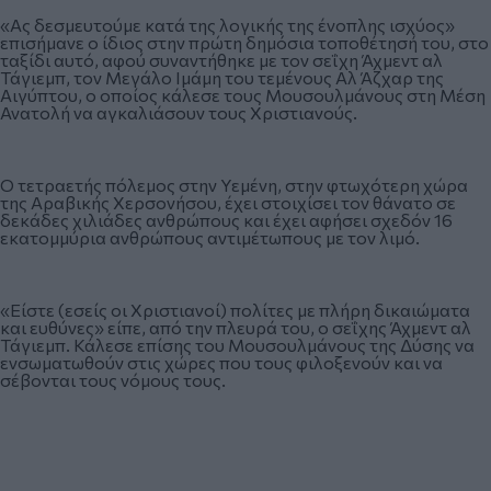
«Ας δεσμευτούμε κατά της λογικής της ένοπλης ισχύος»
επισήμανε ο ίδιος στην πρώτη δημόσια τοποθέτησή του, στο
ταξίδι αυτό, αφού συναντήθηκε με τον σεΐχη Άχμεντ αλ
Τάγιεμπ, τον Μεγάλο Ιμάμη του τεμένους Αλ Άζχαρ της
Αιγύπτου, ο οποίος κάλεσε τους Μουσουλμάνους στη Μέση
Ανατολή να αγκαλιάσουν τους Χριστιανούς.
Ο τετραετής πόλεμος στην Υεμένη, στην φτωχότερη χώρα
της Αραβικής Χερσονήσου, έχει στοιχίσει τον θάνατο σε
δεκάδες χιλιάδες ανθρώπους και έχει αφήσει σχεδόν 16
εκατομμύρια ανθρώπους αντιμέτωπους με τον λιμό.
«Είστε (εσείς οι Χριστιανοί) πολίτες με πλήρη δικαιώματα
και ευθύνες» είπε, από την πλευρά του, ο σεΐχης Άχμεντ αλ
Τάγιεμπ. Κάλεσε επίσης του Μουσουλμάνους της Δύσης να
ενσωματωθούν στις χώρες που τους φιλοξενούν και να
σέβονται τους νόμους τους.