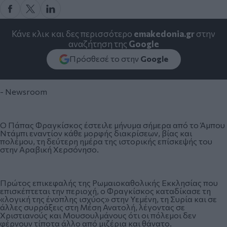
Κάνε κλικ και δες περισσότερο
emakedonia.gr
στην
αναζήτηση της
Google
Πρόσθεσέ το στην
Google
- Newsroom
Ο Πάπας Φραγκίσκος έστειλε μήνυμα σήμερα από το Άμπου
Ντάμπι εναντίον κάθε μορφής διακρίσεων, βίας και
πολέμου, τη δεύτερη ημέρα της ιστορικής επίσκεψής του
στην Αραβική Χερσόνησο.
Πρώτος επικεφαλής της Ρωμαιοκαθολικής Εκκλησίας που
επισκέπτεται την περιοχή, ο Φραγκίσκος καταδίκασε τη
«λογική της ένοπλης ισχύος» στην Υεμένη, τη Συρία και σε
άλλες συρράξεις στη Μέση Ανατολή, λέγοντας σε
Χριστιανούς και Μουσουλμάνους ότι οι πόλεμοι δεν
φέρνουν τίποτα άλλο από μιζέρια και θάνατο.