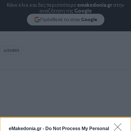
Κάνε κλικ και δες περισσότερο
emakedonia.gr
στην
αναζήτηση της
Google
Πρόσθεσέ το στην
Google
ΔΙΕΘΝΗ
eMakedonia.gr -
Do Not Process My Personal