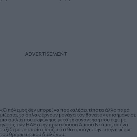
«Ο πόλεμος δεν μπορεί να προκαλέσει τίποτα άλλο παρά
μιζέρια, τα όπλα φέρνουν μονάχα τον θάνατο» επισήμανε σε
μια ομιλία που εκφώνησε μετά τη συνάντηση που είχε με
ηγέτες των ΗΑΕ στην πρωτεύουσα Άμπου Ντάμπι, σε ένα
ταξίδι με το οποίο ελπίζει ότι θα προάγει την ειρήνη μέσω
του θρησκευτικού διαλόγου.