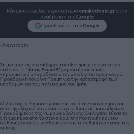
Κάνε κλικ και δες περισσότερο
emakedonia.gr
στην
αναζήτηση της
Google
Πρόσθεσέ το στην
Google
- Newsroom
Σε μια από τις πιο σκληρές τοποθετήσεις του κατά του
πολέμου, ο
Πάπας Λέων ΙΔ'
χαρακτήρισε απόψε
«πραγματικά απαράδεκτη» την απειλή του Αμερικανού
Προέδρου Ντόναλντ Τραμπ για την καταστροφή των
υποδομών και του πολιτισμού του
Ιράν
.
Μιλώντας σε δημοσιογράφους κατά την αναχώρησή του
από την εξοχική κατοικία του στο
Καστέλ Γκαντόλφο
, ο
Προκαθήμενος της Ρωμαιοκαθολικής Εκκλησίας έθεσε το
ζήτημα πέρα από τα στενά όρια της πολιτικής και του
διεθνούς δικαίου, αναδεικνύοντας την ηθική διάσταση της
κρίσης.