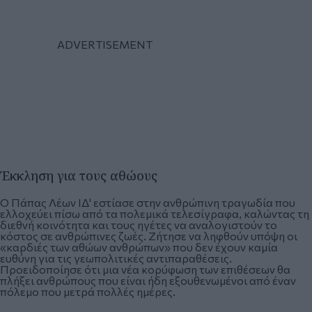
Έκκληση για τους αθώους
Ο Πάπας Λέων ΙΔ' εστίασε στην ανθρώπινη τραγωδία που
ελλοχεύει πίσω από τα πολεμικά τελεσίγραφα, καλώντας τη
διεθνή κοινότητα και τους ηγέτες να αναλογιστούν το
κόστος σε ανθρώπινες ζωές.
Ζήτησε να ληφθούν υπόψη οι
«καρδιές των αθώων ανθρώπων» που δεν έχουν καμία
ευθύνη για τις γεωπολιτικές αντιπαραθέσεις.
Προειδοποίησε ότι μια νέα κορύφωση των επιθέσεων θα
πλήξει ανθρώπους που είναι ήδη εξουθενωμένοι από έναν
πόλεμο που μετρά πολλές ημέρες.