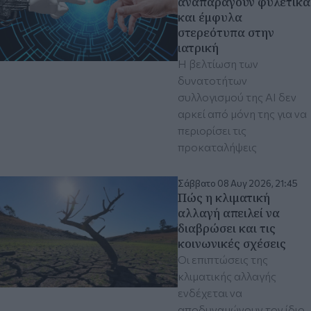
αναπαράγουν φυλετικά
και έμφυλα
στερεότυπα στην
ιατρική
Η βελτίωση των
δυνατοτήτων
συλλογισμού της ΑΙ δεν
αρκεί από μόνη της για να
περιορίσει τις
προκαταλήψεις
Σάββατο 08 Αυγ 2026, 21:45
Πώς η κλιματική
αλλαγή απειλεί να
διαβρώσει και τις
κοινωνικές σχέσεις
Οι επιπτώσεις της
κλιματικής αλλαγής
ενδέχεται να
αποδυναμώνουν τον ίδιο