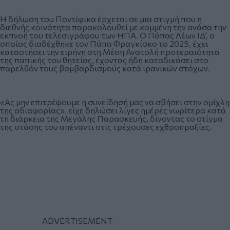
Η δήλωση του Ποντίφικα έρχεται σε μια στιγμή που η
διεθνής κοινότητα παρακολουθεί με κομμένη την ανάσα την
εκπνοή του τελεσιγράφου των ΗΠΑ. Ο Πάπας Λέων ΙΔ', ο
οποίος διαδέχθηκε τον Πάπα Φραγκίσκο το 2025, έχει
καταστήσει την ειρήνη στη Μέση Ανατολή προτεραιότητα
της παπικής του θητείας, έχοντας ήδη καταδικάσει στο
παρελθόν τους βομβαρδισμούς κατά ιρανικών στόχων.
«Ας μην επιτρέψουμε η συνείδησή μας να σβήσει στην ομίχλη
της αδιαφορίας», είχε δηλώσει λίγες ημέρες νωρίτερα κατά
τη διάρκεια της Μεγάλης Παρασκευής, δίνοντας το στίγμα
της στάσης του απέναντι στις τρέχουσες εχθροπραξίες.