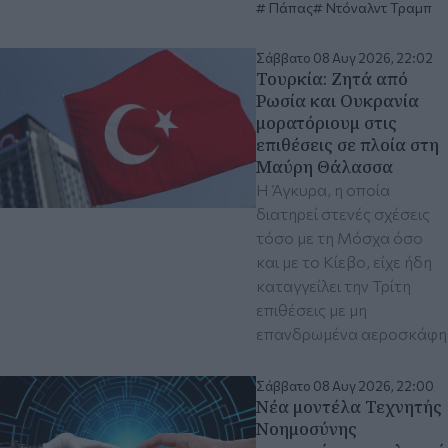
Πάπας
Ντόναλντ Τραμπ
Σάββατο 08 Αυγ 2026, 22:02
Τουρκία: Ζητά από
Ρωσία και Ουκρανία
μορατόριουμ στις
επιθέσεις σε πλοία στη
Μαύρη Θάλασσα
Η Άγκυρα, η οποία
διατηρεί στενές σχέσεις
τόσο με τη Μόσχα όσο
και με το Κίεβο, είχε ήδη
καταγγείλει την Τρίτη
επιθέσεις με μη
επανδρωμένα αεροσκάφη
Σάββατο 08 Αυγ 2026, 22:00
Νέα μοντέλα Τεχνητής
Νοημοσύνης