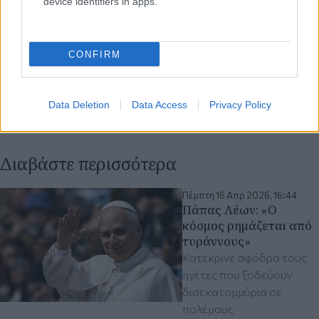
device identifiers in apps.
CONFIRM
Data Deletion
Data Access
Privacy Policy
Διαβάστε περισσότερα
Πέμπτη 16 Απρ 2026, 16:44
Πάπας Λέων: «Ο
κόσμος ρημάζεται από
τυράννους»
Κατέκρινε σφόδρα τους
ηγέτες που ξοδεύουν
δισεκατομμύρια σε
πολέμους