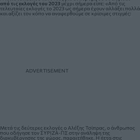
από τις εκλογές του 2023
μέχρι σήμερα είπε: «Από τις
τελευταίες εκλογές το 2023 ως σήμερα έχουν αλλάξει πολλά
και αξίζει τον κόπο να αναφερθούμε σε κρίσιμες στιγμές:
Μετά τις δεύτερες εκλογές ο Αλέξης Τσίπρας, ο άνθρωπος
που οδήγησε τον ΣΥΡΙΖΑ-ΠΣ στην ανάληψη της
διακυβέρνησης της χώρας, παραιτήθηκε. Η ήττα στις