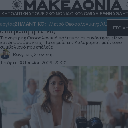
Παραιτήθηκε από βουλευτής του
ΣΥΡΙΖΑ η Κατερίνα Νοτοπούλου - Οι
ΙΚΗ
ΠΟΛΙΤΙΚΗ
ΑΠΟΨΕΙΣ
ΚΟΙΝΩΝΙΑ
ΟΙΚΟΝΟΜΙΑ
ΔΙΕΘΝΗ
ΑΘΛΗΤ
λόγοι που την οδήγησαν σε αυτή την
ΣΗΜΑΝΤΙΚΟ:
Μετρό Θεσσαλονίκης: Αλλάζει σήμερα και 
ΣΤΟΙΧ
απόφαση (βίντεο)
Τι ανέφερε η Θεσσαλονικιά πολιτικός σε συνάντηση φίλων
και ψηφοφόρων της- Το σημείο της Καλαμαριάς με έντονο
συμβολισμό που επέλεξε
Βαγγέλης Στολάκης
Τετάρτη 08 Ιουλίου 2026, 20:00