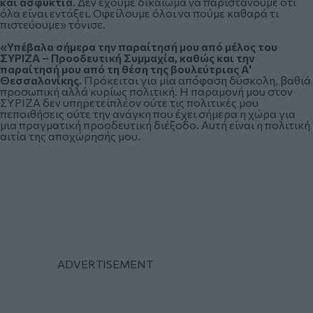
και ασφυκτιά
. Δεν έχουμε δικαίωμα να παριστάνουμε ότι
όλα είναι εντάξει. Οφείλουμε όλοι να πούμε καθαρά τι
πιστεύουμε» τόνισε.
«Υπέβαλα σήμερα την παραίτησή μου από μέλος του
ΣΥΡΙΖΑ – Προοδευτική Συμμαχία, καθώς και την
παραίτησή μου από τη θέση της βουλεύτριας Α'
Θεσσαλονίκης.
Πρόκειται για μία απόφαση δύσκολη, βαθιά
προσωπική αλλά κυρίως πολιτική. Η παραμονή μου στον
ΣΥΡΙΖΑ δεν υπηρετείπλέον ούτε τις πολιτικές μου
πεποιθήσεις ούτε την ανάγκη που έχει σήμερα η χώρα για
μια πραγματική προοδευτική διέξοδο. Αυτή είναι η πολιτική
αιτία της αποχώρησής μου.