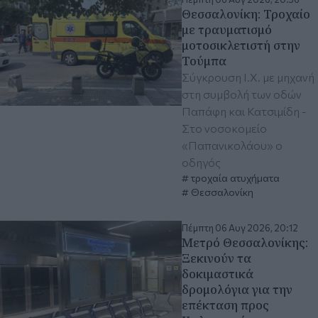
Θεσσαλονίκη: Τροχαίο
με τραυματισμό
μοτοσικλετιστή στην
Τούμπα
Σύγκρουση Ι.Χ. με μηχανή
στη συμβολή των οδών
Παπάφη και Κατσιμίδη -
Στο νοσοκομείο
«Παπανικολάου» ο
οδηγός
τροχαία ατυχήματα
Θεσσαλονίκη
Πέμπτη 06 Αυγ 2026, 20:12
Μετρό Θεσσαλονίκης:
Ξεκινούν τα
δοκιμαστικά
δρομολόγια για την
επέκταση προς