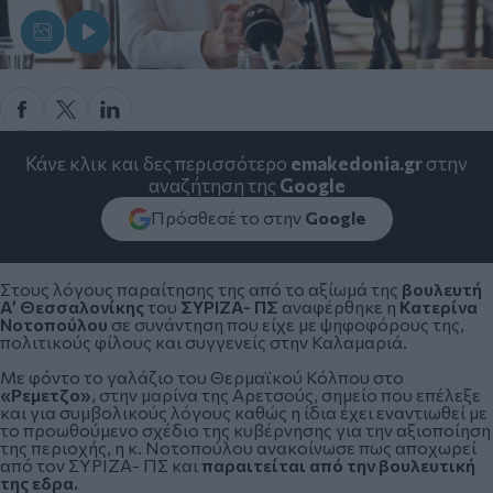
Κάνε κλικ και δες περισσότερο
emakedonia.gr
στην
αναζήτηση της
Google
Πρόσθεσέ το στην
Google
Στους λόγους παραίτησης της από το αξίωμά της
βουλευτή
Α’ Θεσσαλονίκης
του
ΣΥΡΙΖΑ- ΠΣ
αναφέρθηκε η
Κατερίνα
Νοτοπούλου
σε συνάντηση που είχε με ψηφοφόρους της,
πολιτικούς φίλους και συγγενείς στην Καλαμαριά.
Με φόντο το γαλάζιο του Θερμαϊκού Κόλπου στο
«Ρεμετζο»
, στην μαρίνα της Αρετσούς, σημείο που επέλεξε
και για συμβολικούς λόγους καθώς η ίδια έχει εναντιωθεί με
το προωθούμενο σχέδιο της κυβέρνησης για την αξιοποίηση
της περιοχής, η κ. Νοτοπούλου ανακοίνωσε πως αποχωρεί
από τον ΣΥΡΙΖΑ- ΠΣ και
παραιτείται από την βουλευτική
της εδρα.