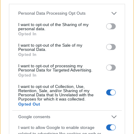
third parties.
Please note that this website/app uses one or more Google
Personal Data Processing Opt Outs
services and may gather and store information including but
not limited to your visit or usage behaviour. You may click to
I want to opt-out of the Sharing of my
personal data.
grant or deny consent to Google and its third-party tags to
Opted In
use your data for below specified purposes in below Google
consent section.
I want to opt-out of the Sale of my
Personal Data.
Opted In
Παρόντες μεταξύ άλλων στη συνάντηση ήταν η δήμαρχος
Καλαμαριάς
Χρύσα Αράπογλου
, ο
Τάσος Τζήκας
, ο
Κυριάκος Ποζρικίδης
, ο δημοτικός σύμβουλος
Κώστας
I want to opt-out of processing my
Ζαχαρίας
, ο πρώην συντονιστής της Νομαρχιακής
Personal Data for Targeted Advertising.
Επιτροπής ΣΥΡΙΖΑ- ΠΣ Α’ Θεσσαλονίκης,
Χρήστος
Opted In
Κολοκυθάς
, ο
Παρασκευας Παρασκευοπουλος,
Γιώργος
Αβαρλής
, στελέχη του ΣΥΡΙΖΑ, φίλοι και συγγενείς της κ.
I want to opt-out of Collection, Use,
Νοτοπούλου.
Retention, Sale, and/or Sharing of my
Personal Data that Is Unrelated with the
Σημειώνεται ότι την θέση της κ. Νοτοπούλου αναμένεται να
Purposes for which it was collected.
λάβει ο πρώτος επιλαχών Γιάννης Αμανατίδης, ο οποίος
Opted Out
σύμφωνα με πληροφορίες θα παραμείνει στην ΚΟ του
ΣΥΡΙΖΑ.
Google consents
I want to allow Google to enable storage
related to advertising like cookies on web or