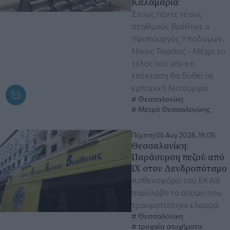
Καλαμαριά
Στους πέντε νέους
σταθμούς βρέθηκε ο
Υφυπουργός Υποδομών,
Νίκος Ταχιάος - Μέχρι το
τέλος του μήνα η
επέκταση θα δοθεί σε
εμπορική λειτουργία
Θεσσαλονίκη
Μετρό Θεσσαλονίκης
Πέμπτη 06 Αυγ 2026, 19:05
Θεσσαλονίκη:
Παράσυρση πεζού από
ΙΧ στον Δενδροπόταμο
Ασθενοφόρο του ΕΚΑΒ
παρέλαβε το άτομο που
τραυματίστηκε ελαφρά
Θεσσαλονίκη
τροχαία ατυχήματα