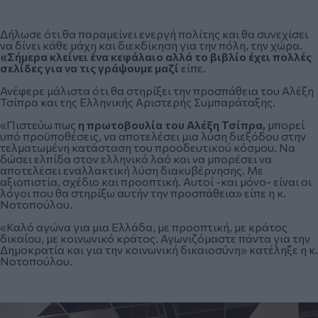
Δήλωσε ότι θα παραμείνει ενεργή πολίτης και θα συνεχίσει
να δίνει κάθε μάχη και διεκδίκηση για την πόλη, την χώρα.
«Σήμερα κλείνει ένα κεφάλαιο αλλά το βιβλίο έχει πολλές
σελίδες για να τις γράψουμε μαζί
είπε.
Ανέφερε μάλιστα ότι θα στηρίξει την προσπάθεια του Αλέξη
Τσίπρα και της Ελληνικής Αριστερής Συμπαράταξης.
«Πιστεύω πως
η πρωτοβουλία του Αλέξη Τσίπρα,
μπορεί
υπό προϋποθέσεις, να αποτελέσει μια λύση διεξόδου στην
τελματωμένη κατάσταση του προοδευτικού κόσμου. Να
δώσει ελπίδα στον ελληνικό λαό και να μπορέσει να
αποτελέσει εναλλακτική λύση διακυβέρνησης. Με
αξιοπιστία, σχέδιο και προοπτική. Αυτοί -και μόνο- είναι οι
λόγοι που θα στηρίξω αυτήν την προσπάθεια» είπε η κ.
Νοτοπούλου.
«Καλό αγώνα για μια Ελλάδα, με προοπτική, με κράτος
δικαίου, με κοινωνικό κράτος. Αγωνιζόμαστε πάντα για την
Δημοκρατία και για την κοινωνική δικαιοσύνη» κατέληξε η κ.
Νοτοπούλου.