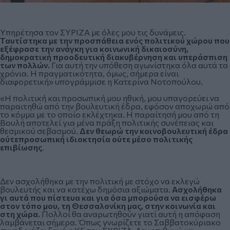
Υπηρέτησα τον ΣΥΡΙΖΑ με όλες μου τις δυνάμεις.
Ταυτίστηκα με την προσπάθεια ενός πολιτικού χώρου που
εξέφρασε την ανάγκη για κοινωνική δικαιοσύνη,
δημοκρατική προοδευτική διακυβέρνηση και υπεράσπιση
των πολλών.
Για αυτή την υπόθεση αγωνίστηκα όλα αυτά τα
χρόνια. Η πραγματικότητα, όμως, σήμερα είναι
διαφορετική» υπογράμμισε η Κατερίνα Νοτοπούλου.
«Η πολιτική και προσωπική μου ηθική, μου υπαγορεύει να
παραιτηθώ από την βουλευτική έδρα, εφόσον αποχωρώ από
το κόμμα με το οποίο εκλέχτηκα. Η παραίτησή μου από τη
Βουλή αποτελεί για μένα πράξη πολιτικής συνέπειας και
θεσμικού σεβασμού.
Δεν θεωρώ την κοινοβουλευτική έδρα
ούτεπροσωπική ιδιοκτησία ούτε μέσο πολιτικής
επιβίωσης
.
Δεν ασχολήθηκα με την πολιτική με στόχο να εκλεγώ
βουλευτής και να κατέχω δημόσια αξιώματα.
Ασχολήθηκα
γι αυτά που πίστευα και για όσα μπορούσα να εισφέρω
στον τόπο μου, τη Θεσσαλονίκη μας, στην κοινωνία και
στη χώρα.
Πολλοί θα αναρωτηθούν γιατί αυτή η απόφαση
λαμβάνεται σήμερα. Όπως γνωρίζετε το Σαββατοκύριακο