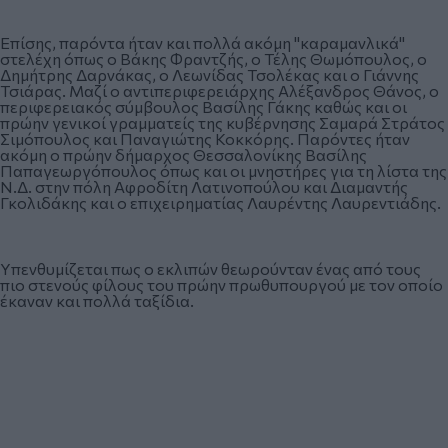
Επίσης, παρόντα ήταν και πολλά ακόμη "καραμανλικά"
στελέχη όπως ο Βάκης Φραντζής, ο Τέλης Θωμόπουλος, ο
Δημήτρης Δαρνάκας, ο Λεωνίδας Τσολέκας και ο Γιάννης
Τσιάρας. Μαζί ο αντιπεριφερειάρχης Αλέξανδρος Θάνος, ο
περιφερειακός σύμβουλος Βασίλης Γάκης καθώς και οι
πρώην γενικοί γραμματείς της κυβέρνησης Σαμαρά Στράτος
Σιμόπουλος και Παναγιώτης Κοκκόρης. Παρόντες ήταν
ακόμη ο πρώην δήμαρχος Θεσσαλονίκης Βασίλης
Παπαγεωργόπουλος όπως και οι μνηστήρες για τη λίστα της
Ν.Δ. στην πόλη Αφροδίτη Λατινοπούλου και Διαμαντής
Γκολιδάκης και ο επιχειρηματίας Λαυρέντης Λαυρεντιάδης.
Υπενθυμίζεται πως ο εκλιπών θεωρούνταν ένας από τους
πιο στενούς φίλους του πρώην πρωθυπουργού με τον οποίο
έκαναν και πολλά ταξίδια.