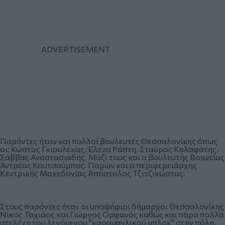
Παρόντες ήταν και πολλοί βουλευτές Θεσσαλονίκης όπως
οι: Κώστας Γκιουλέκας, Έλενα Ράπτη, Σταύρος Καλαφάτης,
Σάββας Αναστασιάδης. Μαζί τους και ο βουλευτής Βοιωτίας
Αντρέας Κουτσούμπας. Παρών και ο περιφερειάρχης
Κεντρικής Μακεδονίας Απόστολος Τζιτζικώστας.
Στους παρόντες ήταν οι υποψήφιοι δήμαρχοι Θεσσαλονίκης
Νίκος Ταχιάος και Γιώργος Ορφανός καθώς και πάρα πολλά
στελέχη του λεγόμενου "καραμανλικού μπλοκ" στην πόλη.