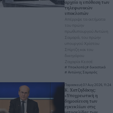
αρχείο η υπόθεση των
τηλεφωνικών
υποκλοπών
Απέρριψε τα αιτήματα
του πρώην
πρωθυπουργού Αντώνη
Σαμαρά, του πρώην
υπουργού Χρίστου
Σπίρτζη και του
δικηγόρου
Ζαχαρία Κεσσέ
Υποκλοπές
δικαστικά
Αντώνης Σαμαράς
Παρασκευή 07 Αυγ 2026, 11:24
Κ. Χατζηδάκης:
«Υποχρεωτική η
δημοσίευση των
εγκυκλίων στις
ιστοσελίδες των