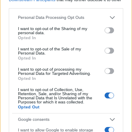
third parties.
Please note that this website/app uses one or more Google
Personal Data Processing Opt Outs
services and may gather and store information including but
not limited to your visit or usage behaviour. You may click to
I want to opt-out of the Sharing of my
personal data.
grant or deny consent to Google and its third-party tags to
Opted In
use your data for below specified purposes in below Google
consent section.
I want to opt-out of the Sale of my
Personal Data.
Opted In
I want to opt-out of processing my
Personal Data for Targeted Advertising.
Opted In
I want to opt-out of Collection, Use,
Retention, Sale, and/or Sharing of my
Personal Data that Is Unrelated with the
Purposes for which it was collected.
Opted Out
Google consents
Διαβάστε περισσότερα
I want to allow Google to enable storage