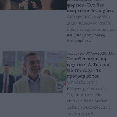
φορέων - Ό,τι δεν
αναρτάται δεν ισχύει»
Από την 1η Οκτωβρίου
2026 παύουν να ισχύουν
όσες δεν έχουν αναρτηθεί
Κωστής Χατζηδάκης
επιχειρήσεις
Παρασκευή 07 Αυγ 2026, 11:00
Στην Θεσσαλονίκη
έρχεται ο Α. Τσίπρας
για την ΔΕΘ - Το
πρόγραμμά του
Ο πρόεδρος της
Ελληνικής Αριστερής
Συμπαράταξης θα
επισκεφθεί τη Διεθνή
Έκθεση Θεσσαλονίκης
την Τετάρτη 9