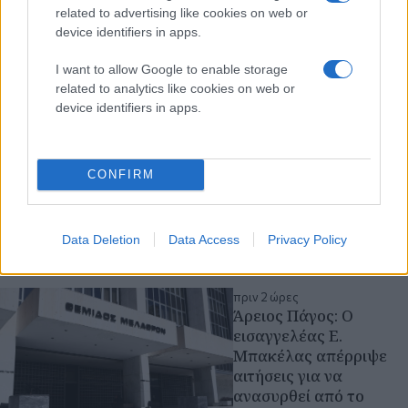
related to advertising like cookies on web or
πριν 34 λεπτά
device identifiers in apps.
Ηράκλειο: Υπογράφηκε
στο υπό κατασκευή νέο
I want to allow Google to enable storage
Διεθνές Αεροδρόμιο η
related to analytics like cookies on web or
σύμβαση για τα
device identifiers in apps.
συστήματα
αεροναυτιλίας
Χ. Δήμας: Στόχος το
CONFIRM
αεροδρόμιο να λειτουργεί
κανονικά τον Νοέμβριο
του 2028
Data Deletion
Data Access
Privacy Policy
Κρήτη
πριν 2 ώρες
Άρειος Πάγος: Ο
εισαγγελέας Ε.
Μπακέλας απέρριψε
αιτήσεις για να
ανασυρθεί από το