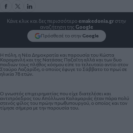
Κάνε κλικ και δες περισσότερο
emakedonia.gr
στην
αναζήτηση της
Google
Πρόσθεσέ το στην
Google
Η πόλη, η Νέα Δημοκρατία και παρουσία του Κώστα
Καραμανλή και της Νατάσας Παζαΐτη αλλά και των δυο
παιδιών τους πλήθος κόσμου είπε το τελευταίο αντίο στον
Σταύρο Λαζαρίδη, ο οποίος έφυγε το Σάββατο το πρωί σε
ηλικία 78 ετών.
Ο γνωστός επιχειρηματίας που είχε διατελέσει και
αντιπρόεδρος του Απόλλωνα Καλαμαριάς ήταν πάρα πολύ
στενός φίλος του πρώην πρωθυπουργού, ο οποίος και τον
τίμησε σήμερα με την παρουσία του.