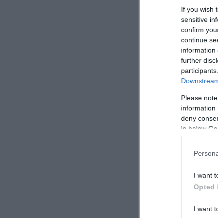
If you wish 
sensitive in
confirm you
continue se
information 
further disc
participants
Downstream 
Please note
information 
deny consent
in below Go
Persona
I want t
Opted 
I want t