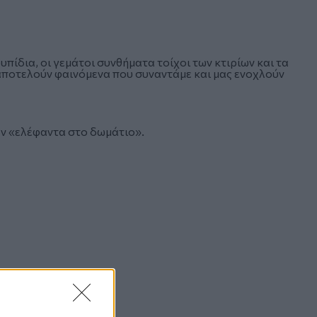
πίδια, οι γεμάτοι συνθήματα τοίχοι των κτιρίων και τα
ποτελούν φαινόμενα που συναντάμε και μας ενοχλούν
ον «ελέφαντα στο δωμάτιο».