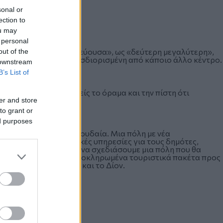
sonal or
ection to
ou may
 personal
ίες τώρα, ως «συμπρωτεύουσα», ως «δεύτερη μεγαλύτερη»,
out of the
υσα», αιώνια ετεροπροσδιορισμένη από κάποιο άλλο κέντρο.
 downstream
B’s List of
σει στους Θεσσαλονικείς το όραμα και την πίστη ότι
er and store
to grant or
ed purposes
 πόλη αυτόφωτη και σπουδαία. Μια πόλη με νέα
ωνικές και υγειονομικές υπηρεσίες για τους δημότες,
ατείες της. Οφείλουμε να σχεδιάσουμε μια πόλη που θα
ους και θα προωθεί ολοκληρωμένα τουριστικά πακέτα προς
 Όλυμπος, η Βεργίνα και το Δίον.