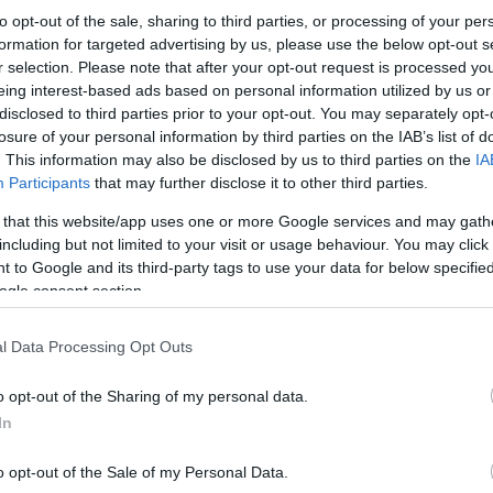
to opt-out of the sale, sharing to third parties, or processing of your per
formation for targeted advertising by us, please use the below opt-out s
r selection. Please note that after your opt-out request is processed y
eing interest-based ads based on personal information utilized by us or
Ζούμε σε μια πόλη που χαρακτηρίζεται, δεκαετ
disclosed to third parties prior to your opt-out. You may separately opt-
ενώ και ιστορικά ήταν πάντοτε η «συμβασιλεύο
losure of your personal information by third parties on the IAB’s list of
. This information may also be disclosed by us to third parties on the
IA
Participants
that may further disclose it to other third parties.
Χρέος της νέας δημοτικής αρχής είναι να εμπνεύ
μπορούν να ξεχωρίσουν.
 that this website/app uses one or more Google services and may gath
including but not limited to your visit or usage behaviour. You may click 
 to Google and its third-party tags to use your data for below specifi
ogle consent section.
Δικαιούμαστε -και πρέπει να ονειρευτούμε- μια
αρχιτεκτονικά τοπόσημα, με ολοκληρωμένες κοιν
πάρκα αθλητισμού και μουσικές μπάντες στις πλ
προσφέρει θεματικούς αρχαιολογικούς περιπάτ
l Data Processing Opt Outs
προορισμούς παγκόσμιου ενδιαφέροντος, όπως ο
o opt-out of the Sharing of my personal data.
In
o opt-out of the Sale of my Personal Data.