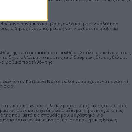
ρονομία.
θρώπινο δυναμικό και μέσα, αλλά και με την καλύτερη
υ, ο δήμος έχει υποχρέωση να ενισχύσει το αίσθημα
λθόν της, υπό οποιαδήποτε συνθήκη. Σε όλους εκείνους τους
ι το δήμο αλλά και το κράτος από διάφορες θέσεις, θέλουν
κά φοβικό παρελθόν της.
εφαλής την Κατερίνα Νοτοπούλου, υπόσχεται να εργαστεί
η σκιά.
 στην κρίση των συμπολιτών μου ως υποψήφιος δημοτικός
ατος ούτε κατείχα δημόσιο αξίωμα. Είμαι κι εγώ, όπως
πόλης που, μετά τις σπουδές μου, εργάστηκα για
όσιο και στον ιδιωτικό τομέα, σε απαιτητικές θέσεις