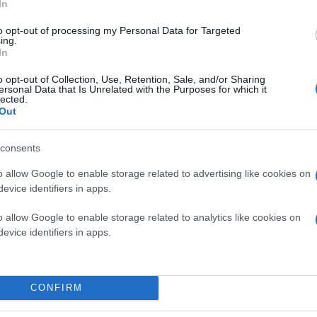
In
to opt-out of processing my Personal Data for Targeted
ing.
In
o opt-out of Collection, Use, Retention, Sale, and/or Sharing
ersonal Data that Is Unrelated with the Purposes for which it
lected.
Out
consents
o allow Google to enable storage related to advertising like cookies on
Η νέα διοίκηση του δήμου οφείλει να μεριμνήσει
πέρασαν από την πόλη κατά τη μακραίωνη ιστορ
evice identifiers in apps.
από βανδαλισμούς, έχουμε χρέος να κάνουμε γνω
εβραϊκά και τα οθωμανικά μνημεία της Θεσσαλον
o allow Google to enable storage related to analytics like cookies on
evice identifiers in apps.
Η πόλη χρειάζεται νέα καλλιτεχνικά φεστιβάλ, 
παραμένει πολιτισμικά ζωντανή καθ’ όλη τη διάρ
CONFIRM
Πρέπει να πιστέψουμε σε μία Θεσσαλονίκη που θ