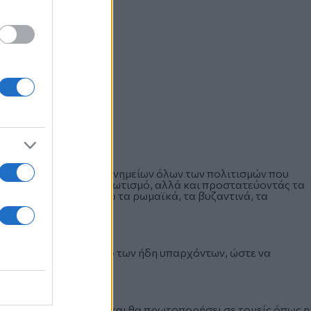
 για την ανάδειξη των μνημείων όλων των πολιτισμών που
ία της. Με σύγχρονο φωτισμό, αλλά και προστατεύοντάς τα
στά σε όλο τον κόσμο τα ρωμαϊκά, τα βυζαντινά, τα
ίκης.
αλλά και ανασχεδιασμό των ήδη υπαρχόντων, ώστε να
κεια του έτους.
α αναγεννηθεί ριζικά και θα πρωτοπορήσει σε τομείς όπως η