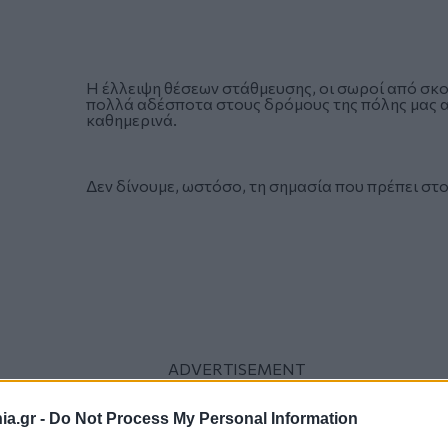
Η έλλειψη θέσεων στάθμευσης, οι σωροί από σκου
πολλά αδέσποτα στους δρόμους της πόλης μας α
καθημερινά.
Δεν δίνουμε, ωστόσο, τη σημασία που πρέπει στ
a.gr -
Do Not Process My Personal Information