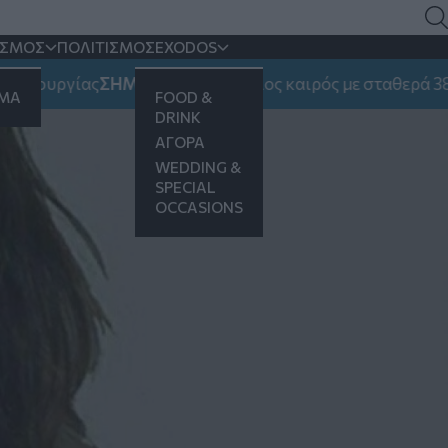
η σκιά
ΙΣΜΟΣ
ΠΟΛΙΤΙΣΜΟΣ
EXODOS
ργίας
ΣΗΜΑΝΤΙΚΟ:
Αίθριος καιρός με σταθερά 38αρια -
ΗΜΑ
FOOD &
DRINK
ΑΓΟΡΑ
WEDDING &
SPECIAL
OCCASIONS