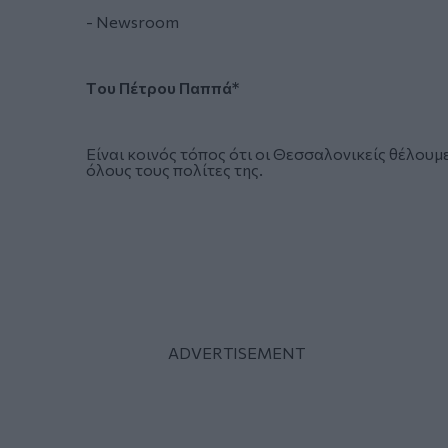
- Newsroom
T
ου Πέτρου Παππά*
Είναι κοινός τόπος ότι οι Θεσσαλονικείς θέλουμ
όλους τους πολίτες της.