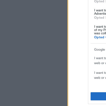
Opted 
I want 
Advertis
Opted 
I want t
of my P
was col
Opted 
Google 
I want t
web or d
I want t
web or d