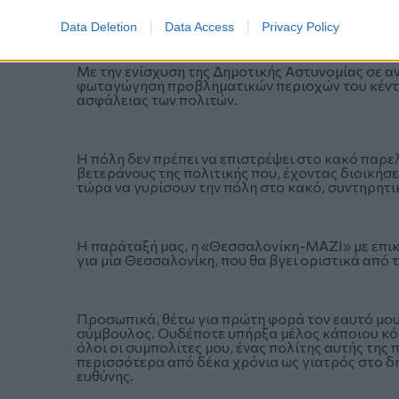
ανακύκλωση, η σύγχρονη τεχνολογία και η γαστ
Data Deletion
Data Access
Privacy Policy
Με την ενίσχυση της Δημοτικής Αστυνομίας σε αν
φωταγώγηση προβληματικών περιοχών του κέντρο
ασφάλειας των πολιτών.
Η πόλη δεν πρέπει να επιστρέψει στο κακό παρε
βετεράνους της πολιτικής που, έχοντας διοικήσε
τώρα να γυρίσουν την πόλη στο κακό, συντηρητι
Η παράταξή μας, η «Θεσσαλονίκη-ΜΑΖΙ» με επικ
για μία Θεσσαλονίκη, που θα βγει οριστικά από τ
Προσωπικά, θέτω για πρώτη φορά τον εαυτό μου
σύμβουλος. Ουδέποτε υπήρξα μέλος κάποιου κόμμ
όλοι οι συμπολίτες μου, ένας πολίτης αυτής της 
περισσότερα από δέκα χρόνια ως γιατρός στο δημ
ευθύνης.