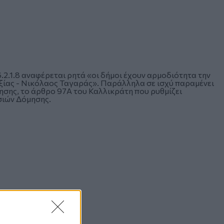
2.1.8 αναφέρεται ρητά «οι δήμοι έχουν αρμοδιότητα την
ίας - Νικόλαος Ταγαράς». Παράλληλα σε ισχύ παραμένει
ησης, το άρθρο 97Α του Καλλικράτη που ρυθμίζει
σιών Δόμησης.