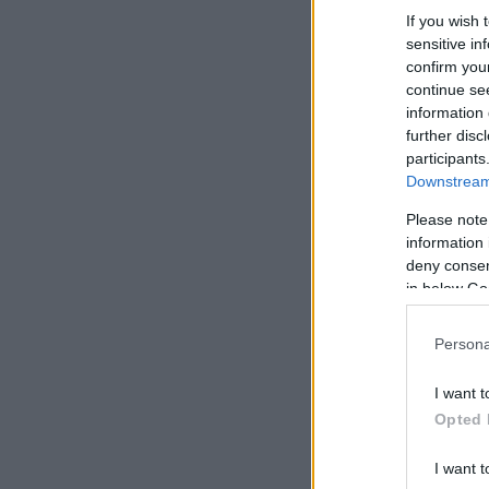
If you wish 
sensitive in
confirm you
continue se
information 
further disc
participants
Downstream 
Please note
information 
deny consent
in below Go
Persona
I want t
Opted 
I want t