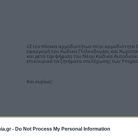
«Στον πίνακα αρμοδιοτήτων στην αρμοδιότητα 6.
εφαρμογή του Κώδικα Πολεοδομίας και Χωροταξ
και μετά την ψήφιση του Νέου Κώδικα Αυτοδιοίκ
επικουρικά τα ζητήματα στελέχωσης των Υπηρε
Και κυρίως:
a.gr -
Do Not Process My Personal Information