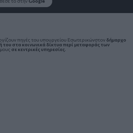
εσέ το στην
Google
ογίζουν
πηγές του υπουργείου Εσωτερικών
στον
δήμαρχο
 του στα κοινωνικά δίκτυα περί μεταφοράς των
ήμους
σε κεντρικές υπηρεσίες
.