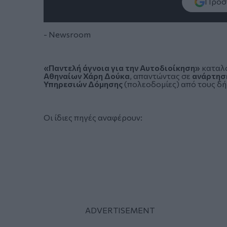
Πρόσθ
- Newsroom
«Παντελή άγνοια για την Αυτοδιοίκηση»
καταλ
Αθηναίων Χάρη Δούκα
, απαντώντας σε
ανάρτησή
Υπηρεσιών Δόμησης
(πολεοδομίες) από τους δ
Οι ίδιες πηγές αναφέρουν: