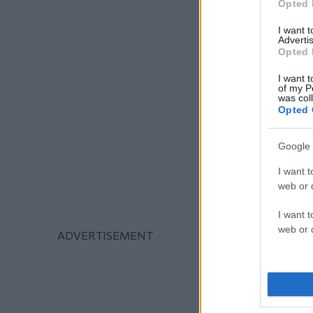
Opted 
I want 
Advertis
Opted 
I want t
of my P
was col
Opted 
Google 
I want t
web or d
I want t
web or d