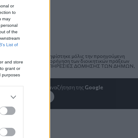
sonal or
ection to
ou may
 personal
out of the
 downstream
B’s List of
 5306/26), ο οποίος ψηφίστηκε μόλις την προηγούμενη
όδια όργανα για την χορήγηση των διοικητικών πράξεων
er and store
μικών εργασιών είναι οι ΥΠΗΡΕΣΙΕΣ ΔΟΜΗΣΗΣ ΤΩΝ ΔΗΜΩΝ,
to grant or
».
ed purposes
emakedonia.gr
στην αναζήτηση της
Google
εσέ το στην
Google
Χάρης Δούκας