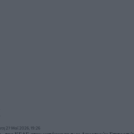
α
τη 27 Μαΐ 2026, 19:26