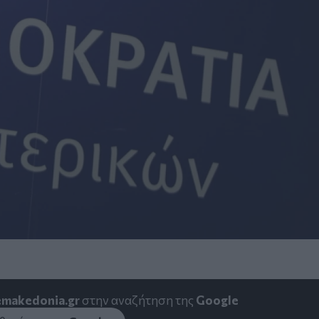
emakedonia.gr
στην αναζήτηση της
Google