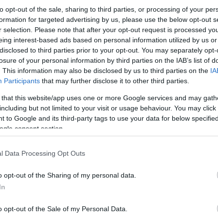
to opt-out of the sale, sharing to third parties, or processing of your per
formation for targeted advertising by us, please use the below opt-out s
r selection. Please note that after your opt-out request is processed y
eing interest-based ads based on personal information utilized by us or
disclosed to third parties prior to your opt-out. You may separately opt-
losure of your personal information by third parties on the IAB’s list of
. This information may also be disclosed by us to third parties on the
IA
Participants
that may further disclose it to other third parties.
Στον Κώδικα Πολεοδομίας - Χωροταξίας ( νόμος
εβδομάδα στο άρθρο 317 αναφέρεται ρητά «Αρμ
 that this website/app uses one or more Google services and may gath
που σχετίζονται με την εκτέλεση των οικοδο
including but not limited to your visit or usage behaviour. You may click 
εκτός αν ορίζεται ρητή από τις οικείες διατάξεις
 to Google and its third-party tags to use your data for below specifi
ogle consent section.
Κάνε κλικ και δες περισσότερο
Πρόσθ
l Data Processing Opt Outs
o opt-out of the Sharing of my personal data.
In
ΠΟΛΙΤΙΚΗ
Αυτοδιοίκηση
Υπουργείο Εσωτερικών
o opt-out of the Sale of my Personal Data.