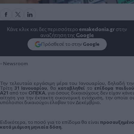
Κάνε κλικ και δες περισσότερο
emakedonia.gr
στην
αναζήτηση της
Google
Πρόσθεσέ το στην
Google
- Newsroom
Την τελευταία εργάσιμη μέρα του Ιανουαρίου, δηλαδή την
Τρίτη
31 Ιανουαρίου
, θα
καταβληθεί
το
επίδομα
παιδιο
Α21
από τον
ΟΠΕΚΑ
, για όσους δικαιούχους δεν είχαν κάνε
αίτηση για την έκτακτη οικονομική ενίσχυση, την οποία οι
υπόλοιποι δικαιούχοι έλαβαν τον Δεκέμβριο.
Ειδικότερα, το ποσό για το επίδομα θα είναι
προσαυξημένο
κατά μιάμιση μηνιαία δόση
.