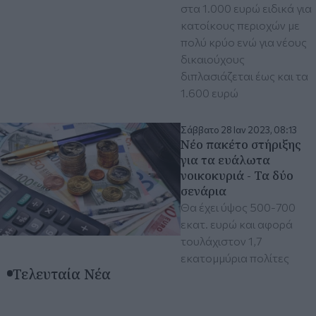
στα 1.000 ευρώ ειδικά για
κατοίκους περιοχών με
πολύ κρύο ενώ για νέους
δικαιούχους
διπλασιάζεται έως και τα
1.600 ευρώ
Σάββατο 28 Ιαν 2023, 08:13
Νέο πακέτο στήριξης
για τα ευάλωτα
νοικοκυριά - Τα δύο
σενάρια
Θα έχει ύψος 500-700
εκατ. ευρώ και αφορά
τουλάχιστον 1,7
εκατομμύρια πολίτες
Τελευταία Νέα