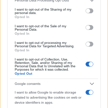
Personal Data Processing Opt Outs
services and may gather and store information including but
not limited to your visit or usage behaviour. You may click to
I want to opt-out of the Sharing of my
personal data.
grant or deny consent to Google and its third-party tags to
Opted In
use your data for below specified purposes in below Google
consent section.
I want to opt-out of the Sale of my
Personal Data.
Opted In
I want to opt-out of processing my
Personal Data for Targeted Advertising.
Opted In
I want to opt-out of Collection, Use,
Retention, Sale, and/or Sharing of my
Personal Data that Is Unrelated with the
Purposes for which it was collected.
Opted Out
Google consents
I want to allow Google to enable storage
related to advertising like cookies on web or
Διαβάστε περισσότερα
device identifiers in apps.