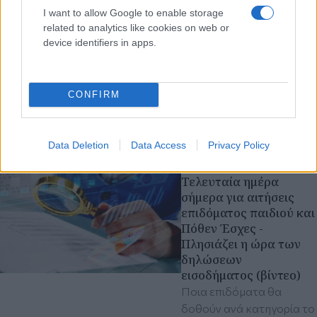
I want to allow Google to enable storage
Κυριακή 15 Ιαν 2023, 19:05
related to analytics like cookies on web or
Επιδόματα 70 εκατ.
device identifiers in apps.
ευρώ πιστώνονται σε
100.000 δικαιούχους
Θα καταβληθούν την
εβδομάδα 16-20
CONFIRM
Ιανουαρίου από ΔΥΠΑ και
e-ΕΦΚΑ
Data Deletion
Data Access
Privacy Policy
Κυριακή 15 Ιαν 2023, 09:40
Τελευταία ημέρα
σήμερα για αιτήσεις
επιδόματος παιδιού και
Πόθεν Έσχες -
Πλησιάζει η ώρα των
δηλώσεων
εισοδήματος (βίντεο)
Ποια επιδόματα θα
δοθούν ανά κατηγορία το