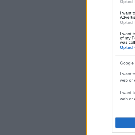
Opted 
I want 
Advertis
Opted 
I want t
of my P
was col
Opted 
Google 
I want t
web or d
I want t
web or d