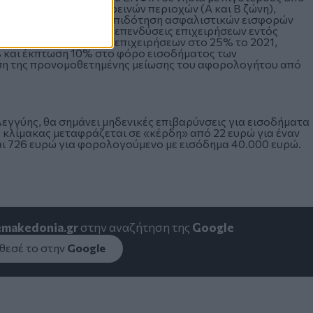
νσης για κατοίκους ορεινών περιοχών (Α και Β ζώνη),
τεγαστικών δανείων, επιδότηση ασφαλιστικών εισφορών
βέσεων στο 150% για επενδύσεις επιχειρήσεων εντός
ορολογίας κερδών των επιχειρήσεων στο 25% το 2021,
% και έκπτωση 10% στο φόρο εισοδήματος των
ση της προνομοθετημένης μείωσης του αφορολογήτου από
λεγγύης, θα σημάνει μηδενικές επιβαρύνσεις για εισοδήματα
 κλίμακας μεταφράζεται σε «κέρδη» από 22 ευρώ για έναν
ι 726 ευρώ για φορολογούμενο με εισόδημα 40.000 ευρώ.
emakedonia.gr
στην αναζήτηση της
Google
εσέ το στην
Google