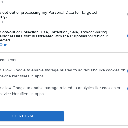
In
to opt-out of processing my Personal Data for Targeted
ing.
In
o opt-out of Collection, Use, Retention, Sale, and/or Sharing
ersonal Data that Is Unrelated with the Purposes for which it
lected.
Out
consents
o allow Google to enable storage related to advertising like cookies on
evice identifiers in apps.
o allow Google to enable storage related to analytics like cookies on
evice identifiers in apps.
Όσον αφορά στα μέτρα που θα εφαρμοστούν από τ
πρωθυπουργού προκύπτει πως θα νομοθετηθούν μ
CONFIRM
Τα μέτρα αυτά των επομένων ετών, μεταξύ άλλων
μείωση του μειωμένου συντελεστή ΦΠΑ από το 1