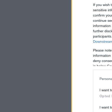
If you wish 
sensitive in
confirm you
continue se
information 
further disc
participants
Downstream 
Please note
information 
deny consent
in below Go
Persona
I want t
Opted 
I want t