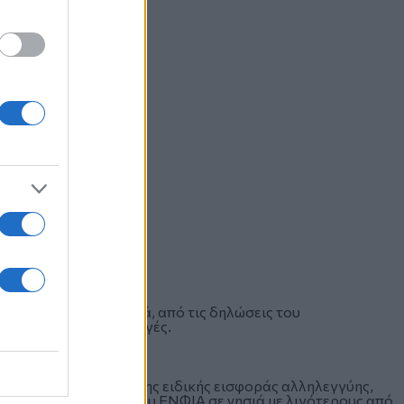
ην 1-1-2020 και μετά, από τις δηλώσεις του
ετά τις εθνικές εκλογές.
 αφορούν σε μείωση της ειδικής εισφοράς αλληλεγγύης,
3% στο 11%, μείωση του ΕΝΦΙΑ σε νησιά με λιγότερους από