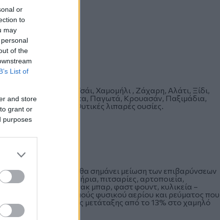
sonal or
ection to
ou may
 personal
out of the
 downstream
B’s List of
τα: Καφές, Κακάο, Τσάι, Χαμομήλι , Ζάχαρη, Αλάτι, Ξίδι,
, Γκοφρέτες, Μπισκότα, Παγωτά, Κρουασάν, Παξιμάδια,
er and store
αια, Καλαμποκέλαια, Φυτικές λιπαρές ουσίες.
to grant or
ed purposes
 αλκοόλ.
θα εφαρμοστεί άμεσα, θα σημάνει μείωση των επιβαρύνσεων
ωλούνται από οβελιστήρια, πιτσαρίες, αρτοποιεία,
ς, ζαχαροπλαστεία, σνακ μπαρ, φαστ φουντ, κυλικεία –
α δουν στους λογαριασμούς φυσικού αερίου και ρεύματος που
ιβαρύνσεων εξαιτίας της μετάταξης από το 13% στο χαμηλό