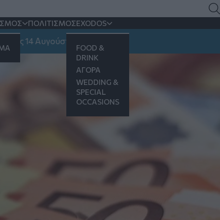
Αλέξης Τσίπρας
ΙΣΜΟΣ
ΠΟΛΙΤΙΣΜΟΣ
EXODOS
14 Αυγούστου
ΗΜΑ
FOOD &
DRINK
ΑΓΟΡΑ
WEDDING &
SPECIAL
OCCASIONS