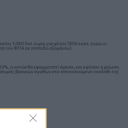
τος 1,060 δισ. ευρώ για φέτος (800 εκατ. ευρώ οι
πό τον ΦΠΑ σε επίπεδο εξαμήνου).
3%, η οποία θα εφαρμοστεί άμεσα, και εφόσον η μείωση
ας σειράς βασικών αγαθών στο αποκαλούμενο «καλάθι της