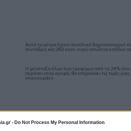
Αυτά τα μέτρα έχουν συνολικό δημοσιονομικό κόσ
συντάξεις και 260 εκατ. ευρώ απώλεια εσόδων α
Η μετάταξη όλων των τροφίμων από το 24% στο 1
περάσει στην αγορά, θα επηρεάσει τις τιμές μι
νοικοκυράς».
a.gr -
Do Not Process My Personal Information