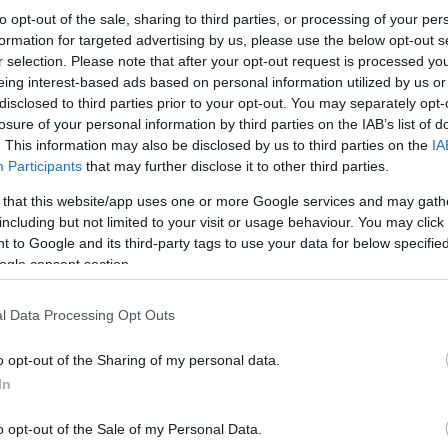
to opt-out of the sale, sharing to third parties, or processing of your per
formation for targeted advertising by us, please use the below opt-out s
r selection. Please note that after your opt-out request is processed y
eing interest-based ads based on personal information utilized by us or
disclosed to third parties prior to your opt-out. You may separately opt-
losure of your personal information by third parties on the IAB’s list of
. This information may also be disclosed by us to third parties on the
IA
Participants
that may further disclose it to other third parties.
Σήμερα με ΦΠΑ 24% επιβαρύνονται τα εξής προϊόν
Μπαχαρικά, Αλλαντικά, Μαρμελάδες, Σοκολάτες
 that this website/app uses one or more Google services and may gath
Κονσέρβες, Σνακ, Δημητριακά, Ηλιέλαια, Σογιέλ
including but not limited to your visit or usage behaviour. You may click 
 to Google and its third-party tags to use your data for below specifi
ogle consent section.
Από τη μετάταξη εξαιρούνται ποτά – ροφήματα-
l Data Processing Opt Outs
Η μείωση του ΦΠΑ στην εστίαση η οποία επίσης 
o opt-out of the Sharing of my personal data.
από το 24% στο 13% για τα προϊόντα τα οποία π
εστιατόρια, ταβέρνες, μεζεδοπωλεία, καφετερίε
In
καντίνες κ.ά. ενώ οι καταναλωτές αναμένεται ν
θα εκδοθούν από τον Ιούνιο και μετά μείωση επ
συντελεστή ΦΠΑ 6%.
o opt-out of the Sale of my Personal Data.