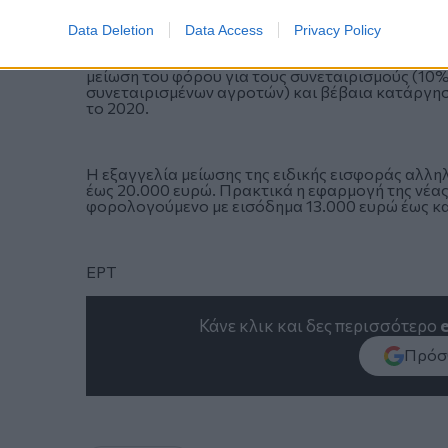
1.000 κατοίκους, ενίσχυση της επιδότησης θέρμα
έκπτωση από το φόρο εισοδήματος των τόκων σ
Data Deletion
Data Access
Privacy Policy
νέων εργαζόμενων, αύξηση του συντελεστή αποσ
πενταετίας, ταχύτερη μείωση του συντελεστή φ
μείωση του φόρου για τους συνεταιρισμούς (10
συνεταιρισμένων αγροτών) και βέβαια κατάργη
το 2020.
Η εξαγγελία μείωσης της ειδικής εισφοράς αλλη
έως 20.000 ευρώ. Πρακτικά η εφαρμογή της νέας
φορολογούμενο με εισόδημα 13.000 ευρώ έως κα
ΕΡΤ
Κάνε κλικ και δες περισσότερο
Πρόσθ