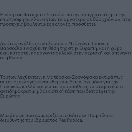
Η νίκη του θα σηματοδοτούσε «στην πραγματικότητα την
επιστροφή των λαϊκιστών το αργότερο σε δύο χρόνια», στις
προσεχείς βουλευτικές εκλογές, προσθέτει.
Αφότου ανήλθε στην εξουσία ο Ντόναλντ Τουσκ, η
Βαρσοβία ενισχύει τη θέση της στην Ευρώπη, και η χώρα
έχει καταστεί παράγοντας κλειδί στην περιοχή και απέναντι
στη Ρωσία.
Τούτων λεχθέντων, η Ματέρσκα-Σοσνόφσκα εκτιμά πως
αυτές οι εκλογές είναι «θεμελιώδεις», όχι μόνο για την
Πολωνία, «αλλά και για τις προσπάθειες να σταματήσει η
αντιδημοκρατική, λαϊκιστική τάση που διατρέχει την
Ευρώπη».
Μια άποψη που συμμερίζεται ο Βόιτσεκ Πριμπίλακι,
διευθυντής του ιδρύματος Res Publica.