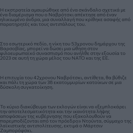
Η εκστρατεία αμαυρώθηκε από ένα σκάνδαλο σχετικά με
ένα διαμέρισμα που ο Ναβρότσκι απέκτησε από έναν
ηλικιωμένο άνδρα, μια συναλλαγή που κρίθηκε ασαφής από
παρατηρητές και τους αντιπάλους του.
Στο εσωτερικό πεδίο, η νίκη του 53χρονου δημάρχου της
Βαρσοβίας, μπορεί να δώσει μια ώθηση στον
φιλοευρωπαϊκό συνασπισμό που ανήλθε στην εξουσία το
2023 σε αυτή τη χώρα μέλος του ΝΑΤΟ και της ΕΕ.
Η επιτυχία του 42χρονου Ναβρότσκι, αντίθετα, θα βύθιζε
και πάλι τη χώρα των 38 εκατομμυρίων κατοίκων σε μια
δύσκολη συγκατοίκηση.
Το κύριο διακύβευμα των εκλογών είναι να «ξεμπλοκάρει
την αποτελεσματικότητα και την ικανότητα λήψης
αποφάσεων της κυβέρνησης που εξακολουθούν να
παρεμποδίζονται από τον πρόεδρο» Ντούντα, σύμμαχο της
λαϊκιστικής αντιπολίτευσης, εκτιμά ο Μάρτσιν
Ζαμπορόφσκι.