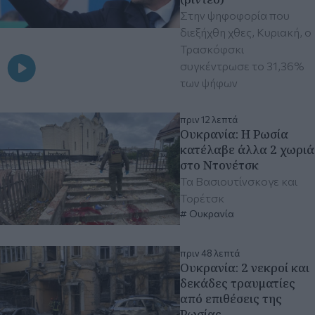
Στην ψηφοφορία που
διεξήχθη χθες, Κυριακή, ο
Τρασκόφσκι
συγκέντρωσε το 31,36%
των ψήφων
πριν 12 λεπτά
Ουκρανία: Η Ρωσία
κατέλαβε άλλα 2 χωριά
στο Ντονέτσκ
Τα Βασιουτίνσκογε και
Τορέτσκ
Ουκρανία
πριν 48 λεπτά
Ουκρανία: 2 νεκροί και
δεκάδες τραυματίες
από επιθέσεις της
Ρωσίας