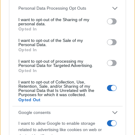
άκουσε τον τελευταίο να του λέει: «Θα νικήσετε».
Please note that this website/app uses one or more Google
Personal Data Processing Opt Outs
services and may gather and store information including but
not limited to your visit or usage behaviour. You may click to
I want to opt-out of the Sharing of my
Αυτή η συνάντηση προκάλεσε στην Πολωνία κατηγορίες για
personal data.
grant or deny consent to Google and its third-party tags to
ανάμιξη των ΗΠΑ στις εκλογές.
Opted In
use your data for below specified purposes in below Google
consent section.
I want to opt-out of the Sale of my
Personal Data.
Ο Ναβρότσκι εξασφάλισε επίσης την υποστήριξη του
Opted In
εθνικιστή υποψηφίου στις προεδρικές εκλογές στη
Ρουμανία, του Τζόρτζε Σιμιόν, οπαδού επίσης του Ντόναλντ
I want to opt-out of processing my
Τραμπ, ο οποίος εμφανίστηκε πρόσφατα στο πλευρό του σε
Personal Data for Targeted Advertising.
προεκλογική συνάντηση.
Opted In
I want to opt-out of Collection, Use,
Retention, Sale, and/or Sharing of my
Οι δύο θαυμαστές του Αμερικανού προέδρου υποσχέθηκαν
Personal Data that Is Unrelated with the
να εργαστούν από κοινού.
Purposes for which it was collected.
Opted Out
Κάνε κλικ και δες περισσότερο
emakedonia.gr
στην
Google consents
αναζήτηση της
Google
I want to allow Google to enable storage
Πρόσθεσέ το στην
Google
related to advertising like cookies on web or