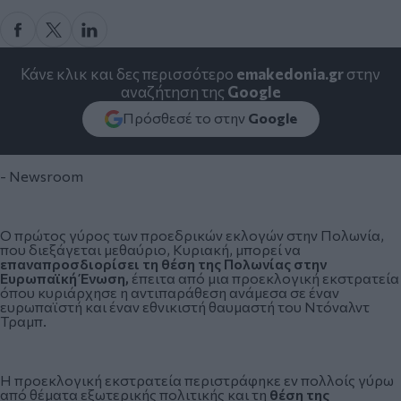
Κάνε κλικ και δες περισσότερο
emakedonia.gr
στην
αναζήτηση της
Google
Πρόσθεσέ το στην
Google
- Newsroom
Ο πρώτος γύρος των προεδρικών εκλογών στην
Πολωνία
,
που διεξάγεται μεθαύριο, Κυριακή, μπορεί να
επαναπροσδιορίσει τη θέση της Πολωνίας στην
Ευρωπαϊκή Ένωση,
έπειτα από μια προεκλογική εκστρατεία
όπου κυριάρχησε η αντιπαράθεση ανάμεσα σε έναν
ευρωπαϊστή και έναν εθνικιστή θαυμαστή του
Ντόναλντ
Τραμπ
.
Η προεκλογική εκστρατεία περιστράφηκε εν πολλοίς γύρω
από θέματα εξωτερικής πολιτικής και τη
θέση της