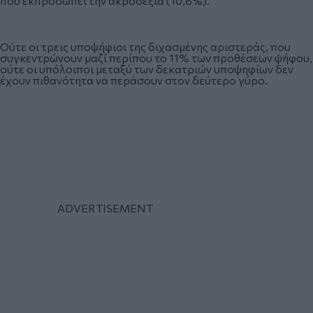
που εκπροσωπεί την ακροδεξιά (10,8%).
Ούτε οι τρεις υποψήφιοι της διχασμένης αριστεράς, που
συγκεντρώνουν μαζί περίπου το 11% των προθέσεων ψήφου,
ούτε οι υπόλοιποι μεταξύ των δεκατριών υποψηφίων δεν
έχουν πιθανότητα να περάσουν στον δεύτερο γύρο.