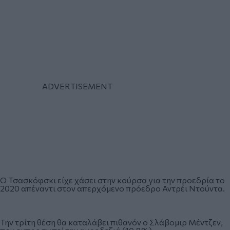
Ο Τσασκόφσκι είχε χάσει στην κούρσα για την προεδρία το
2020 απέναντι στον απερχόμενο πρόεδρο Αντρέι Ντούντα.
Την τρίτη θέση θα καταλάβει πιθανόν ο Σλάβομιρ Μέντζεν,