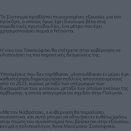
Το Σύνταγμα προβλέπει περιορισμένες εξουσίες για τον
πρόεδρο, ο οποίος όμως έχει δικαίωμα βέτο στις
νομοθετικές πρωτοβουλίες, ένα μέτρο που έχει
χρησιμοποιήσει συχνά ο Ντούντα.
Η νίκη του Τσασκόφσκι θα επέτρεπε στην κυβέρνηση να
υλοποιήσει τις πιο σημαντικές δεσμεύσεις της.
Υποσχέσεις που δεν τηρήθηκαν, υλοποιήθηκαν εν μέρει ή με
καθυστέρηση δημιούργησαν πολλούς απογοητευμένους
από το 2023, κυρίως μεταξύ των υπέρμαχων των
δικαιωμάτων των γυναικών, μεταξύ των οποίων εκείνων της
άμβλωσης, η οποία απαγορεύεται σχεδόν στην Πολωνία.
«Με τον Ναβρότσκι, η κυβέρνηση θα παραλύσει
ουσιαστικά, και αυτό μπορεί να οδηγήσει εν ευθέτω χρόνω
στην πτώση του συνασπισμού που βρίσκεται στην εξουσία»,
εκτιμά η πολιτειολόγος Άννα Ματέρσκα-Σοσνόφσκα.