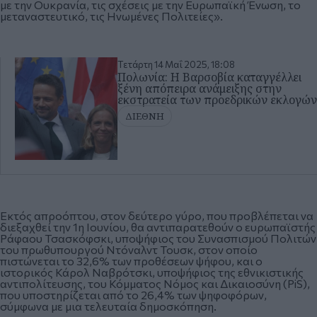
με την Ουκρανία, τις σχέσεις με την Ευρωπαϊκή Ένωση, το
μεταναστευτικό, τις Ηνωμένες Πολιτείες».
Τετάρτη 14 Μαΐ 2025, 18:08
Πολωνία: Η Βαρσοβία καταγγέλλει
ξένη απόπειρα ανάμειξης στην
εκστρατεία των προεδρικών εκλογών
ΔΙΕΘΝΗ
Εκτός απροόπτου, στον δεύτερο γύρο, που προβλέπεται να
διεξαχθεί την 1η Ιουνίου, θα αντιπαρατεθούν ο ευρωπαϊστής
Ράφαου Τσασκόφσκι, υποψήφιος του Συνασπισμού Πολιτών
του πρωθυπουργού Ντόναλντ Τουσκ, στον οποίο
πιστώνεται το 32,6% των προθέσεων ψήφου, και ο
ιστορικός Κάρολ Ναβρότσκι, υποψήφιος της εθνικιστικής
αντιπολίτευσης, του Κόμματος Νόμος και Δικαιοσύνη (PiS),
που υποστηρίζεται από το 26,4% των ψηφοφόρων,
σύμφωνα με μια τελευταία δημοσκόπηση.