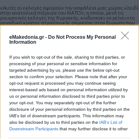
«Αυτές οι εκλογές αφορούν την ασφάλεια μιας χώρας κλειδί
στην ανατολική πτέρυγα του ΝΑΤΟ», η οποία, μετά τις
ρουμανικές εκλογές της Κυριακής, κινδυνεύει να μείνει «το
μοναδικό κράτος στρατηγικής σημασίας στην Ευρώπη που
μπορεί να αποθαρρύνει τη ρωσική επιθετικότητα από
ανατολάς», διευκρινίζει.
eMakedonia.gr -
Do Not Process My Personal
Information
Από την πλευρά του, ο Κάρολ Ναβρότσκι «συνδέεται επίσης
If you wish to opt-out of the sale, sharing to third parties, or
σαφώς με τη σκέψη και τη στάση που προωθεί ο Ντόναλντ
Τραμπ», καθώς ο φιλοευρωπαϊκός κυβερνητικός
processing of your personal or sensitive information for
συνασπισμός «προσπαθεί τουλάχιστον να αντισταθμίσει
targeted advertising by us, please use the below opt-out
τον Αμερικανό πρόεδρο και να λειτουργήσει σε ένα νέο
section to confirm your selection. Please note that after your
παράδειγμα όπου η ασφάλεια δεν βασίζεται μόνο στους
διατλαντικούς δεσμούς».
opt-out request is processed you may continue seeing
interest-based ads based on personal information utilized by
us or personal information disclosed to third parties prior to
Την περασμένη εβδομάδα, ο Τουσκ υπέγραψε συνθήκη με τη
your opt-out. You may separately opt-out of the further
Γαλλία, η οποία δεσμεύει τις δύο πλευρές σε αμοιβαία
disclosure of your personal information by third parties on the
συνδρομή σε περίπτωση που μία από αυτές δεχθεί επίθεση.
IAB’s list of downstream participants. This information may
also be disclosed by us to third parties on the
IAB’s List of
Downstream Participants
that may further disclose it to other
Ο Ναβρότσκι, που συνάντησε τον Ντόναλντ Τραμπ στον
third parties.
Λευκό Οίκο δύο εβδομάδες πριν από τις εκλογές, λέει ότι