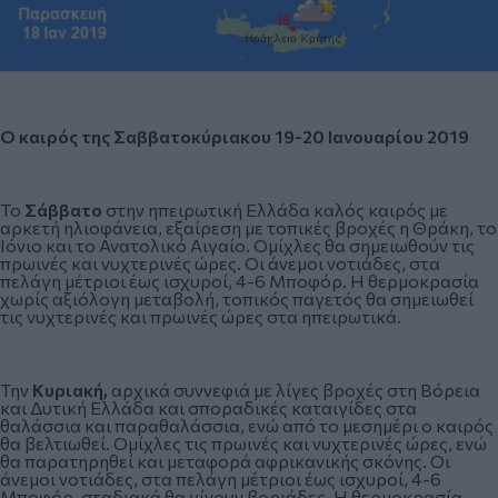
Ο καιρός της Σαββατοκύριακου 19-20 Ιανουαρίου 2019
Το
Σάββατο
στην ηπειρωτική Ελλάδα καλός καιρός με
αρκετή ηλιοφάνεια, εξαίρεση με τοπικές βροχές η Θράκη, το
Ιόνιο και το Ανατολικό Αιγαίο. Ομίχλες θα σημειωθούν τις
πρωινές και νυχτερινές ώρες. Οι άνεμοι νοτιάδες, στα
πελάγη μέτριοι έως ισχυροί, 4-6 Μποφόρ. Η θερμοκρασία
χωρίς αξιόλογη μεταβολή, τοπικός παγετός θα σημειωθεί
τις νυχτερινές και πρωινές ώρες στα ηπειρωτικά.
Την
Κυριακή,
αρχικά συννεφιά με λίγες βροχές στη Βόρεια
και Δυτική Ελλάδα και σποραδικές καταιγίδες στα
θαλάσσια και παραθαλάσσια, ενώ από το μεσημέρι ο καιρός
θα βελτιωθεί. Ομίχλες τις πρωινές και νυχτερινές ώρες, ενώ
θα παρατηρηθεί και μεταφορά αφρικανικής σκόνης. Οι
άνεμοι νοτιάδες, στα πελάγη μέτριοι έως ισχυροί, 4-6
Μποφόρ, σταδιακά θα γίνουν βοριάδες. Η θερμοκρασία