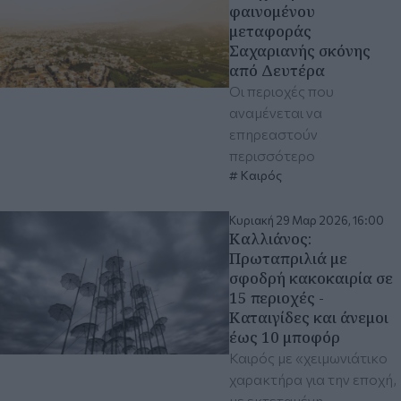
φαινομένου
μεταφοράς
Σαχαριανής σκόνης
από Δευτέρα
Οι περιοχές που
αναμένεται να
επηρεαστούν
περισσότερο
Καιρός
Κυριακή 29 Μαρ 2026, 16:00
Καλλιάνος:
Πρωταπριλιά με
σφοδρή κακοκαιρία σε
15 περιοχές -
Καταιγίδες και άνεμοι
έως 10 μποφόρ
Καιρός με «χειμωνιάτικο
χαρακτήρα για την εποχή,
με εκτεταμένη