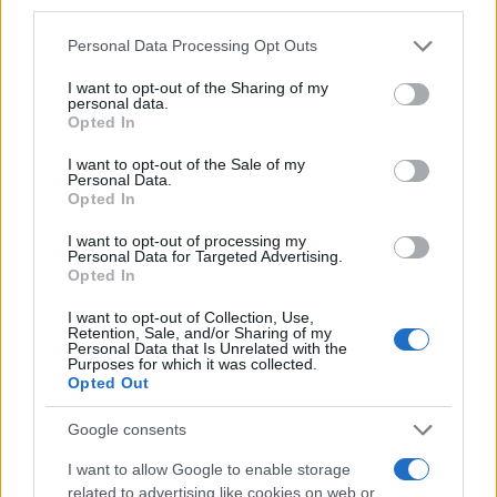
third parties.
Please note that this website/app uses one or more Google
Personal Data Processing Opt Outs
services and may gather and store information including but
not limited to your visit or usage behaviour. You may click to
I want to opt-out of the Sharing of my
personal data.
grant or deny consent to Google and its third-party tags to
Opted In
use your data for below specified purposes in below Google
consent section.
I want to opt-out of the Sale of my
Personal Data.
Opted In
I want to opt-out of processing my
Personal Data for Targeted Advertising.
Opted In
I want to opt-out of Collection, Use,
Retention, Sale, and/or Sharing of my
Personal Data that Is Unrelated with the
Purposes for which it was collected.
Opted Out
Google consents
I want to allow Google to enable storage
related to advertising like cookies on web or