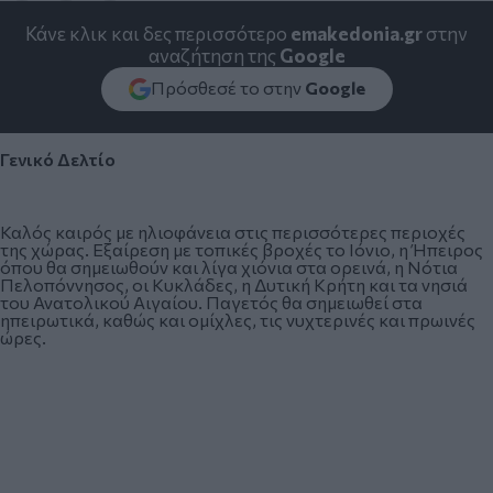
Κάνε κλικ και δες περισσότερο
emakedonia.gr
στην
αναζήτηση της
Google
Πρόσθεσέ το στην
Google
Γενικό Δελτίο
Καλός καιρός με ηλιοφάνεια στις περισσότερες περιοχές
της χώρας. Εξαίρεση με τοπικές βροχές το Ιόνιο, η Ήπειρος
όπου θα σημειωθούν και λίγα χιόνια στα ορεινά, η Νότια
Πελοπόννησος, οι Κυκλάδες, η Δυτική Κρήτη και τα νησιά
του Ανατολικού Αιγαίου. Παγετός θα σημειωθεί στα
ηπειρωτικά, καθώς και ομίχλες, τις νυχτερινές και πρωινές
ώρες.