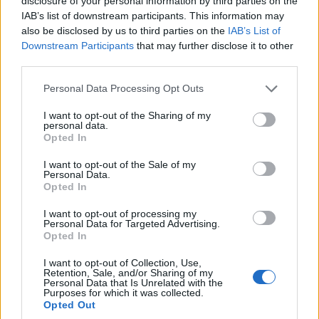
disclosure of your personal information by third parties on the
IAB’s list of downstream participants. This information may
also be disclosed by us to third parties on the
IAB’s List of
Downstream Participants
that may further disclose it to other
third parties.
Please note that this website/app uses one or more Google
Personal Data Processing Opt Outs
services and may gather and store information including but
Διαβάστε περισσότερα
not limited to your visit or usage behaviour. You may click to
I want to opt-out of the Sharing of my
personal data.
grant or deny consent to Google and its third-party tags to
Opted In
Σάββατο 08 Αυγ 2026, 21:53
use your data for below specified purposes in below Google
Ανέτοιμος ο Άρης,
consent section.
I want to opt-out of the Sale of my
ισοφάρισε στο 90' σε 2-
Personal Data.
2 τον Πανσερραϊκό στο
Opted In
«Κλ. Βικελίδης»
I want to opt-out of processing my
Πολλά πειράματα από
Personal Data for Targeted Advertising.
Opted In
τον Μιχάλη Γρηγορίου,
ντεμπούτο για τον Ράφα
I want to opt-out of Collection, Use,
Μιρ
Retention, Sale, and/or Sharing of my
Personal Data that Is Unrelated with the
ποδόσφαιρο
Purposes for which it was collected.
Super League
Άρης
Opted Out