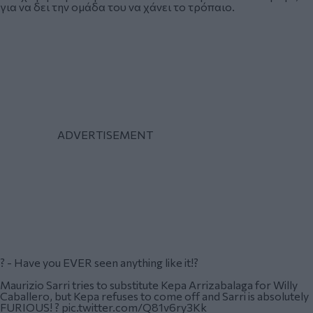
για να δει την ομάδα του να χάνει το τρόπαιο.
? - Have you EVER seen anything like it!?
Maurizio Sarri tries to substitute Kepa Arrizabalaga for Willy
Caballero, but Kepa refuses to come off and Sarri is absolutely
FURIOUS! ?
pic.twitter.com/Q81v6ry3Kk