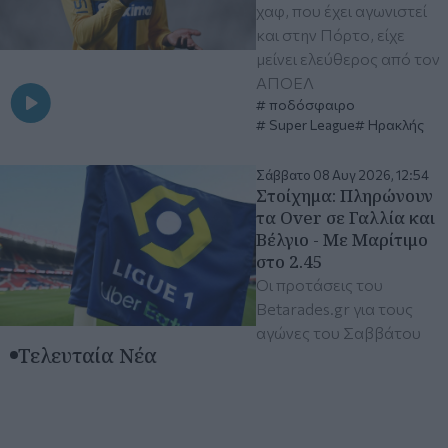
χαφ, που έχει αγωνιστεί
και στην Πόρτο, είχε
μείνει ελεύθερος από τον
ΑΠΟΕΛ
ποδόσφαιρο
Super League
Ηρακλής
Σάββατο 08 Αυγ 2026, 12:54
Στοίχημα: Πληρώνουν
τα Over σε Γαλλία και
Βέλγιο - Με Μαρίτιμο
στο 2.45
Οι προτάσεις του
Betarades.gr για τους
αγώνες του Σαββάτου
Τελευταία Νέα