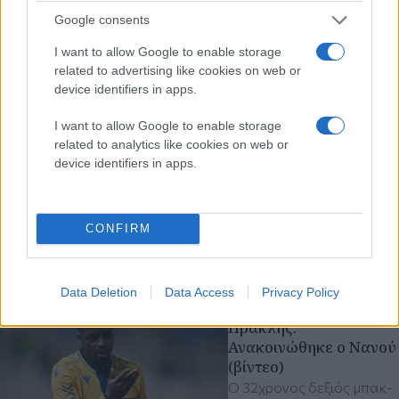
Google consents
Σάββατο 08 Αυγ 2026, 16:33
ΜΜΕ Αργεντινής:
I want to allow Google to enable storage
«Πέθανε ο πατέρας του
related to advertising like cookies on web or
Λιονέλ Μέσι» -
device identifiers in apps.
Αναμένεται η
ανακοίνωση της
I want to allow Google to enable storage
οικογένειας
related to analytics like cookies on web or
Ο 68χρονος Χόρχε δεν
device identifiers in apps.
είχε ταξιδέψει στις ΗΠΑ
για το Μουντιάλ, αφού
αντιμετώπιζε σοβαρό
CONFIRM
πρόβλημα υγείας
ποδόσφαιρο
Μουντιάλ
Data Deletion
Data Access
Privacy Policy
Σάββατο 08 Αυγ 2026, 15:00
Ηρακλής:
Ανακοινώθηκε ο Νανού
(βίντεο)
Ο 32χρονος δεξιός μπακ-