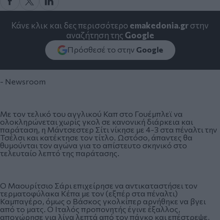
Κάνε κλικ και δες περισσότερο
emakedonia.gr
στην
αναζήτηση της
Google
Πρόσθεσέ το στην
Google
- Newsroom
Με τον τελικό του αγγλικού Καπ στο Γουέμπλεϊ να
ολοκληρώνεται χωρίς γκολ σε κανονική διάρκεια και
παράταση, η Μάντσεστερ Σίτι νίκησε με 4-3 στα πέναλτι την
Τσέλσι και κατέκτησε τον τίτλο. Ωστόσο, άπαντες θα
θυμούνται τον αγώνα για το απίστευτο σκηνικό στο
τελευταίο λεπτό της παράτασης.
Ο Μαουρίτσιο Σάρι επιχείρησε να αντικαταστήσει τον
τερματοφύλακα Κέπα με τον (εξπέρ στα πέναλτι)
Καμπαγέρο, όμως ο Βάσκος γκολκίπερ αρνήθηκε να βγει
από το ματς. Ο Ιταλός προπονητής έγινε έξαλλος,
αποχώρησε για λίγα λεπτά από τον πάγκο και επέστρεψε,