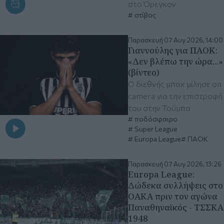
στο Όρεγκον
στίβος
Παρασκευή 07 Αυγ 2026, 14:00
Γιαννούλης για ΠΑΟΚ:
«Δεν βλέπω την ώρα...»
(βίντεο)
Ο διεθνής μπακ μίλησε on
camera για την επιστροφή
του στην Τούμπα
ποδόσφαιρο
Super League
Europa League
ΠΑΟΚ
Παρασκευή 07 Αυγ 2026, 13:26
Europa League:
Δώδεκα συλλήψεις στο
ΟΑΚΑ πριν τον αγώνα
Παναθηναϊκός - ΤΣΣΚΑ
1948