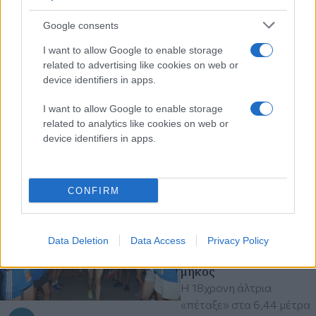
Διαβάστε περισσότερα
Google consents
I want to allow Google to enable storage
Παρασκευή 07 Αυγ 2026, 14:24
related to advertising like cookies on web or
Ερασιτέχνης Άρης:
device identifiers in apps.
Ανακοίνωση κατά της
Πολιτείας
I want to allow Google to enable storage
«Η ισονομία δεν είναι
related to analytics like cookies on web or
διαπραγματεύσιμη. Είναι
device identifiers in apps.
υποχρέωση»
CONFIRM
Παρασκευή 07 Αυγ 2026, 14:14
Στίβος - Παγκόσμιο
πρωτάθλημα Κ20:
Ασημένιο μετάλλιο η
Data Deletion
Data Access
Privacy Policy
Μητροπούλου στο
μήκος
Η 18χρονη άλτρια
«πέταξε» στα 6,44 μέτρα