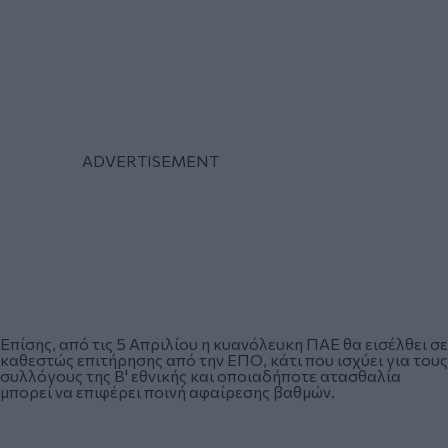
Επίσης, από τις 5 Απριλίου η κυανόλευκη ΠΑΕ θα εισέλθει σε
καθεστώς επιτήρησης από την ΕΠΟ, κάτι που ισχύει για τους
συλλόγους της Β' εθνικής και οποιαδήποτε ατασθαλία
μπορεί να επιφέρει ποινή αφαίρεσης βαθμών.