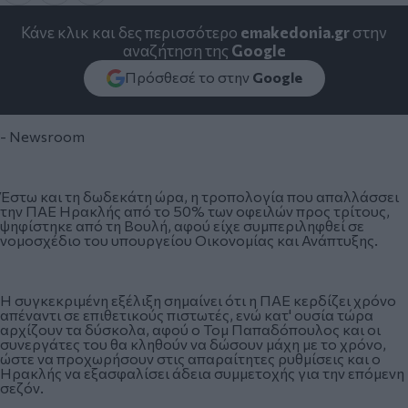
Κάνε κλικ και δες περισσότερο
emakedonia.gr
στην
αναζήτηση της
Google
Πρόσθεσέ το στην
Google
- Newsroom
Έστω και τη δωδεκάτη ώρα, η τροπολογία που απαλλάσσει
την ΠΑΕ Ηρακλής από το 50% των οφειλών προς τρίτους,
ψηφίστηκε από τη Βουλή, αφού είχε συμπεριληφθεί σε
νομοσχέδιο του υπουργείου Οικονομίας και Ανάπτυξης.
Η συγκεκριμένη εξέλιξη σημαίνει ότι η ΠΑΕ κερδίζει χρόνο
απέναντι σε επιθετικούς πιστωτές, ενώ κατ' ουσία τώρα
αρχίζουν τα δύσκολα, αφού ο Τομ Παπαδόπουλος και οι
συνεργάτες του θα κληθούν να δώσουν μάχη με το χρόνο,
ώστε να προχωρήσουν στις απαραίτητες ρυθμίσεις και ο
Ηρακλής να εξασφαλίσει άδεια συμμετοχής για την επόμενη
σεζόν.