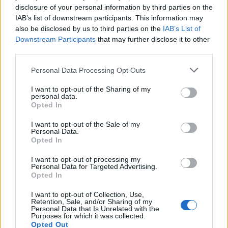
disclosure of your personal information by third parties on the
IAB’s list of downstream participants. This information may
also be disclosed by us to third parties on the
IAB’s List of
Downstream Participants
that may further disclose it to other
third parties.
Please note that this website/app uses one or more Google
Personal Data Processing Opt Outs
services and may gather and store information including but
not limited to your visit or usage behaviour. You may click to
I want to opt-out of the Sharing of my
personal data.
grant or deny consent to Google and its third-party tags to
Opted In
use your data for below specified purposes in below Google
consent section.
I want to opt-out of the Sale of my
Personal Data.
Opted In
I want to opt-out of processing my
Personal Data for Targeted Advertising.
Opted In
I want to opt-out of Collection, Use,
Retention, Sale, and/or Sharing of my
Personal Data that Is Unrelated with the
Purposes for which it was collected.
Opted Out