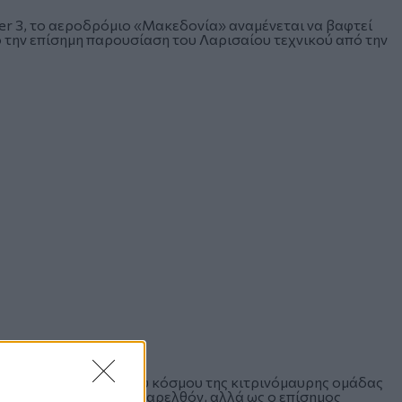
er 3, το αεροδρόμιο «Μακεδονία» αναμένεται να βαφτεί
ό την
επίσημη παρουσίαση του Λαρισαίου τεχνικού από την
 να ζήσει την τρέλα του κόσμου της κιτρινόμαυρης ομάδας
του Περιστερίου στο παρελθόν, αλλά ως ο επίσημος