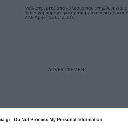
Μάλιστα, μετά από κάλεσμα που απηύθυνε ο Sup
«κιτρινόμαυρο» την Κυριακή, μία ημέρα πριν απ
ΚΑΕ Άρης (15/6, 12:00)
.
a.gr -
Do Not Process My Personal Information
Έτσι, ο
Βασίλης Σπανούλης
θα έχει την ευκαιρία
όχι ως… φιλοξενούμενος όπως έκανε ως κόουτς 