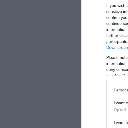
If you wish 
sensitive in
confirm you
continue se
information 
further disc
participants
Downstream 
Please note
information 
deny consent
in below Go
Persona
I want t
Opted 
I want t