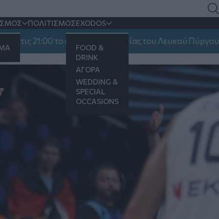
άζει θερμή υποδοχή στον
ΙΣΜΟΣ
ΠΟΛΙΤΙΣΜΟΣ
EXODOS
 21:00 το ωράριο λειτουργίας του Λευκού Πύργου
ΗΜΑ
FOOD &
DRINK
ΑΓΟΡΑ
WEDDING &
SPECIAL
OCCASIONS