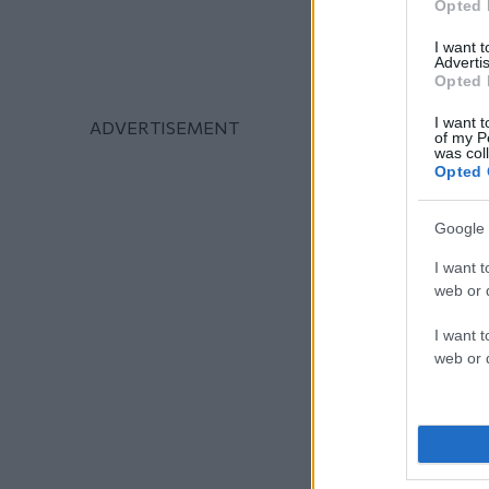
Opted 
I want 
Advertis
Opted 
I want t
of my P
was col
Opted 
Google 
I want t
web or d
I want t
web or d