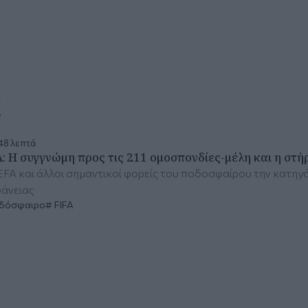
α
48 λεπτά
A: Η συγγνώμη προς τις 211 ομοσπονδίες-μέλη και η στή
FA και άλλοι σημαντικοί φορείς του ποδοσφαίρου την κατηγό
φάνειας
δόσφαιρο
FIFA