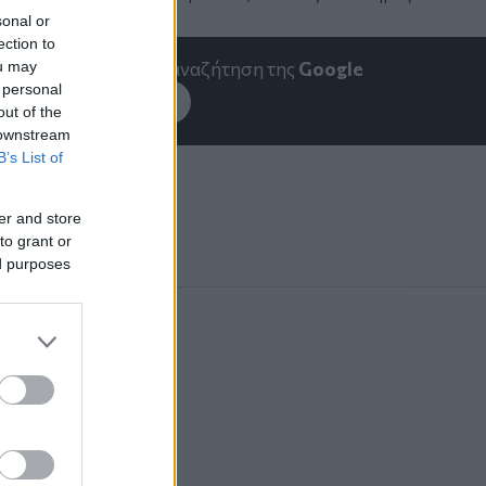
sonal or
ection to
ou may
emakedonia.gr
στην αναζήτηση της
Google
 personal
εσέ το στην
Google
out of the
 downstream
B’s List of
er and store
to grant or
ed purposes