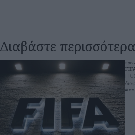
Διαβάστε περισσότερ
πριν 
FIF
Η UE
δια
πο