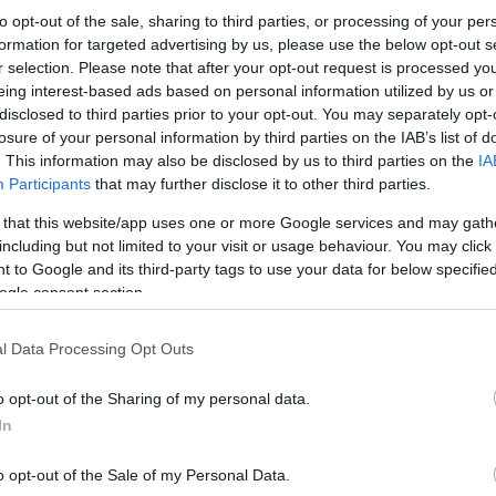
προσκεκλημένος της οικογένειας του Άρη.
to opt-out of the sale, sharing to third parties, or processing of your per
formation for targeted advertising by us, please use the below opt-out s
r selection. Please note that after your opt-out request is processed y
Κάνε κλικ και δες περισσότερο
eing interest-based ads based on personal information utilized by us or
Πρόσθ
disclosed to third parties prior to your opt-out. You may separately opt-
losure of your personal information by third parties on the IAB’s list of
. This information may also be disclosed by us to third parties on the
IA
Participants
that may further disclose it to other third parties.
ΑΘΛΗΤΙΣΜΟΣ
μπάσκετ
Άρης
Basket League
 that this website/app uses one or more Google services and may gath
including but not limited to your visit or usage behaviour. You may click 
 to Google and its third-party tags to use your data for below specifi
ogle consent section.
l Data Processing Opt Outs
o opt-out of the Sharing of my personal data.
In
o opt-out of the Sale of my Personal Data.