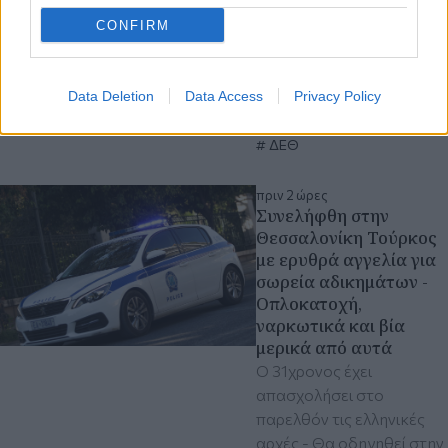
Έκθεση Θεσσαλονίκης
CONFIRM
την Τετάρτη 9
Σεπτεμβρίου
Αλέξης Τσίπρας
Data Deletion
Data Access
Privacy Policy
ΕΛΑΣ - Ελληνική Αριστερή
Συμπαράταξη
ΔΕΘ
πριν 2 ώρες
Συνελήφθη στην
Θεσσαλονίκη Τούρκος
με ερυθρά αγγελία για
σωρεία αδικημάτων -
Οπλοκατοχή,
ναρκωτικά και βία
μερικά από αυτά
Ο 31χρονος έχει
απασχολήσει στο
παρελθόν τις ελληνικές
αρχές - Θα οδηγηθεί στην