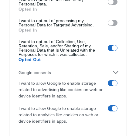
Personal Data.
κινητήρα αεροσκάφους
Opted In
Το πλήρωμα και οι
αρμόδιες τεχνικές ομάδες
I want to opt-out of processing my
Personal Data for Targeted Advertising.
προχώρησαν στις
Opted In
απαραίτητες ενέργειες για
την απομάκρυνση του
I want to opt-out of Collection, Use,
Retention, Sale, and/or Sharing of my
πτηνού και τον έλεγχο
Personal Data that Is Unrelated with the
Purposes for which it was collected.
του αεροσκάφους
Opted Out
Αεροδρόμιο «Μακεδονία»
Google consents
πριν 2 ώρες
I want to allow Google to enable storage
Στην Θεσσαλονίκη
related to advertising like cookies on web or
έρχεται ο Α. Τσίπρας
device identifiers in apps.
για την ΔΕΘ - Το
πρόγραμμά του
I want to allow Google to enable storage
Ο πρόεδρος της
related to analytics like cookies on web or
Ελληνικής Αριστερής
device identifiers in apps.
Συμπαράταξης θα
επισκεφθεί τη Διεθνή