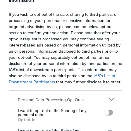
Information
If you wish to opt-out of the sale, sharing to third parties, or
processing of your personal or sensitive information for
targeted advertising by us, please use the below opt-out
section to confirm your selection. Please note that after your
opt-out request is processed you may continue seeing
interest-based ads based on personal information utilized by
us or personal information disclosed to third parties prior to
your opt-out. You may separately opt-out of the further
disclosure of your personal information by third parties on the
IAB’s list of downstream participants. This information may
also be disclosed by us to third parties on the
IAB’s List of
Downstream Participants
that may further disclose it to other
third parties.
Διαβάστε περισσότερα
Please note that this website/app uses one or more Google
Personal Data Processing Opt Outs
services and may gather and store information including but
πριν 36 λεπτά
Αεροδρόμιο
not limited to your visit or usage behaviour. You may click to
I want to opt-out of the Sharing of my
personal data.
«Μακεδονία»: Πτήση
grant or deny consent to Google and its third-party tags to
Opted In
ακυρώθηκε εξαιτίας
use your data for below specified purposes in below Google
πτηνού που βρέθηκε σε
consent section.
I want to opt-out of the Sale of my