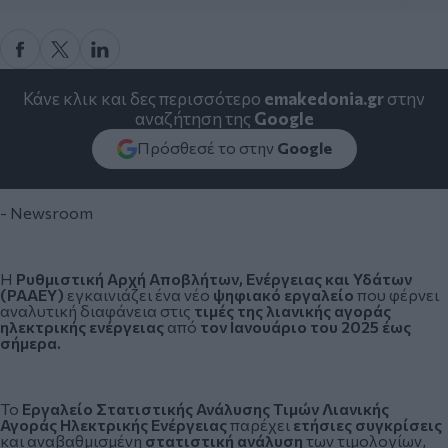
Κάνε κλικ και δες περισσότερο
emakedonia.gr
στην
αναζήτηση της
Google
Πρόσθεσέ το στην
Google
- Newsroom
Η
Ρυθμιστική Αρχή Αποβλήτων, Ενέργειας και Υδάτων
(
ΡΑΑΕΥ
)
εγκαινιάζει ένα νέο
ψηφιακό εργαλείο
που φέρνει
αναλυτική διαφάνεια στις
τιμές της λιανικής αγοράς
ηλεκτρικής ενέργειας
από
τον Ιανουάριο του 2025 έως
σήμερα.
Το
Εργαλείο Στατιστικής Ανάλυσης Τιμών Λιανικής
Αγοράς Ηλεκτρικής Ενέργειας
παρέχει
ετήσιες συγκρίσεις
και αναβαθμισμένη
στατιστική ανάλυση
των τιμολογίων,