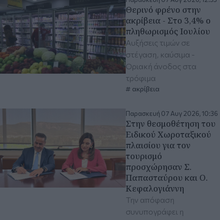
Θερινό φρένο στην
ακρίβεια - Στο 3,4% ο
πληθωρισμός Ιουλίου
Αυξήσεις τιμών σε
στέγαση, καύσιμα -
Οριακή άνοδος στα
τρόφιμα
ακρίβεια
Παρασκευή 07 Αυγ 2026, 10:36
Στην θεσμοθέτηση του
Ειδικού Χωροταξικού
πλαισίου για τον
τουρισμό
προσχώρησαν Σ.
Παπασταύρου και Ο.
Κεφαλογιάννη
Την απόφαση
συνυπογράφει η