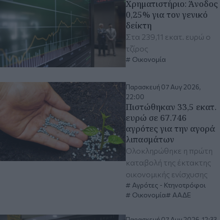
Χρηματιστήριο: Άνοδος
0,25% για τον γενικό
δείκτη
Στα 239,11 εκατ. ευρώ ο
τζίρος
Οικονομία
Παρασκευή 07 Αυγ 2026,
22:00
Πιστώθηκαν 33,5 εκατ.
ευρώ σε 67.746
αγρότες για την αγορά
λιπασμάτων
Ολοκληρώθηκε η πρώτη
καταβολή της έκτακτης
οικονομικής ενίσχυσης
Αγρότες - Κτηνοτρόφοι
Οικονομία
ΑΑΔΕ
Παρασκευή 07 Αυγ 2026, 12:33