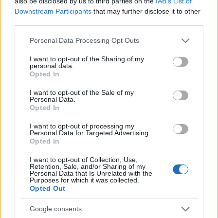
also be disclosed by us to third parties on the
IAB’s List of
Downstream Participants
that may further disclose it to other
third parties.
Please note that this website/app uses one or more Google
Personal Data Processing Opt Outs
services and may gather and store information including but
not limited to your visit or usage behaviour. You may click to
I want to opt-out of the Sharing of my
personal data.
grant or deny consent to Google and its third-party tags to
Opted In
use your data for below specified purposes in below Google
consent section.
I want to opt-out of the Sale of my
Personal Data.
Opted In
I want to opt-out of processing my
Personal Data for Targeted Advertising.
Opted In
I want to opt-out of Collection, Use,
Retention, Sale, and/or Sharing of my
Personal Data that Is Unrelated with the
Purposes for which it was collected.
Opted Out
Google consents