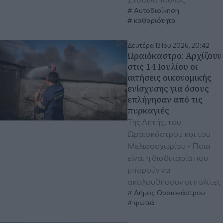
Αυτοδιοίκηση
καθαριότητα
Δευτέρα 13 Ιου 2026, 20:42
Ωραιόκαστρο: Αρχίζουν
στις 14 Ιουλίου οι
αιτήσεις οικονομικής
ενίσχυσης για όσους
επλήγησαν από τις
πυρκαγιές
Της Λητής, του
Ωραιοκάστρου και του
Μελισσοχωρίου - Ποια
είναι η διαδικασία που
μπορούν να
ακολουθήσουν οι πολίτες
Δήμος Ωραιοκάστρου
φωτιά