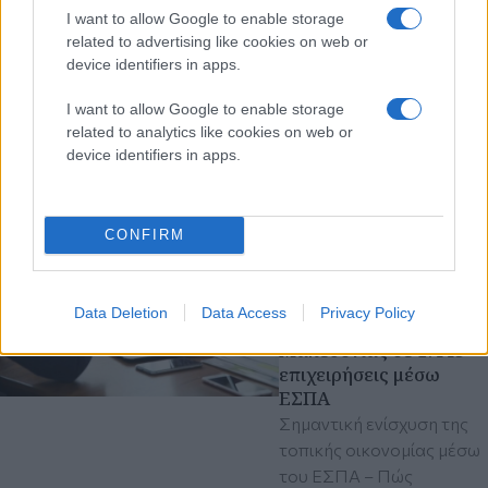
I want to allow Google to enable storage
related to advertising like cookies on web or
device identifiers in apps.
I want to allow Google to enable storage
related to analytics like cookies on web or
device identifiers in apps.
Διαβάστε περισσότερα
Τρίτη 14 Ιου 2026, 11:00
CONFIRM
«Κλειδί Προόδου»:
«Ανάσα» 140 εκατ.
ευρώ από την
Data Deletion
Data Access
Privacy Policy
Περιφέρεια Κεντρικής
Μακεδονίας σε 1.443
επιχειρήσεις μέσω
ΕΣΠΑ
Σημαντική ενίσχυση της
τοπικής οικονομίας μέσω
του ΕΣΠΑ – Πώς