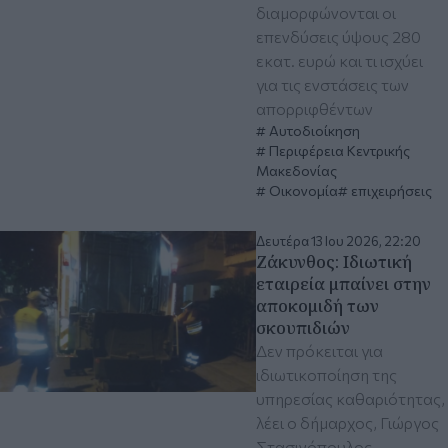
διαμορφώνονται οι
επενδύσεις ύψους 280
εκατ. ευρώ και τι ισχύει
για τις ενστάσεις των
απορριφθέντων
Αυτοδιοίκηση
Περιφέρεια Κεντρικής
Μακεδονίας
Οικονομία
επιχειρήσεις
Δευτέρα 13 Ιου 2026, 22:20
Ζάκυνθος: Ιδιωτική
εταιρεία μπαίνει στην
αποκομιδή των
σκουπιδιών
Δεν πρόκειται για
ιδιωτικοποίηση της
υπηρεσίας καθαριότητας,
λέει ο δήμαρχος, Γιώργος
Στασινόπουλος