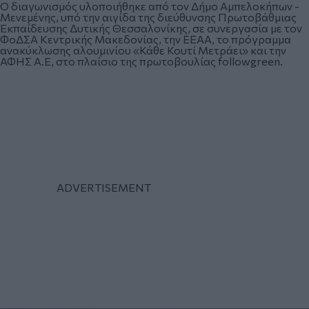
Ο διαγωνισμός υλοποιήθηκε από τον Δήμο Αμπελοκήπων -
Μενεμένης, υπό την αιγίδα της διεύθυνσης Πρωτοβάθμιας
Εκπαίδευσης Δυτικής Θεσσαλονίκης, σε συνεργασία με τον
ΦοΔΣΑ Κεντρικής Μακεδονίας, την ΕΕΑΑ, το πρόγραμμα
ανακύκλωσης αλουμινίου «Κάθε Κουτί Μετράει» και την
ΑΦΗΣ Α.Ε, στο πλαίσιο της πρωτοβουλίας followgreen.