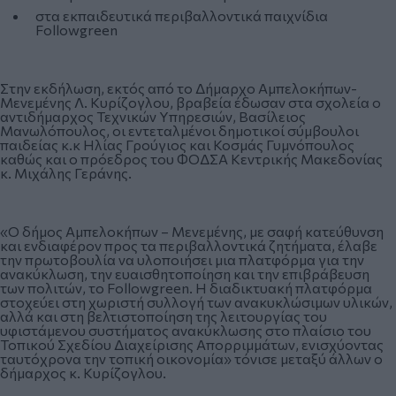
στα εκπαιδευτικά περιβαλλοντικά παιχνίδια
Followgreen
Στην εκδήλωση, εκτός από το Δήμαρχο Αμπελοκήπων-
Μενεμένης Λ. Κυρίζογλου, βραβεία έδωσαν στα σχολεία ο
αντιδήμαρχος Τεχνικών Υπηρεσιών, Βασίλειος
Μανωλόπουλος, οι εντεταλμένοι δημοτικοί σύμβουλοι
παιδείας κ.κ Ηλίας Γρούγιος και Κοσμάς Γυμνόπουλος
καθώς και ο πρόεδρος του ΦΟΔΣΑ Κεντρικής Μακεδονίας
κ. Μιχάλης Γεράνης.
«Ο δήμος Αμπελοκήπων – Μενεμένης, με σαφή κατεύθυνση
και ενδιαφέρον προς τα περιβαλλοντικά ζητήματα, έλαβε
την πρωτοβουλία να υλοποιήσει μια πλατφόρμα για την
ανακύκλωση, την ευαισθητοποίηση και την επιβράβευση
των πολιτών, το Followgreen. Η διαδικτυακή πλατφόρμα
στοχεύει στη χωριστή συλλογή των ανακυκλώσιμων υλικών,
αλλά και στη βελτιστοποίηση της λειτουργίας του
υφιστάμενου συστήματος ανακύκλωσης στο πλαίσιο του
Τοπικού Σχεδίου Διαχείρισης Απορριμμάτων, ενισχύοντας
ταυτόχρονα την τοπική οικονομία» τόνισε μεταξύ άλλων ο
δήμαρχος κ. Κυρίζογλου.