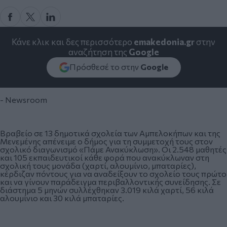
Κάνε κλικ και δες περισσότερο
emakedonia.gr
στην
αναζήτηση της
Google
Πρόσθεσέ το στην
Google
- Newsroom
Βραβείο σε 13 δημοτικά σχολεία των Αμπελοκήπων και της
Μενεμένης απένειμε ο δήμος για τη συμμετοχή τους στον
σχολικό διαγωνισμό «Πάμε Ανακύκλωση». Οι 2.548 μαθητές
και 105 εκπαιδευτικοί κάθε φορά που ανακύκλωναν στη
σχολική τους μονάδα (χαρτί, αλουμίνιο, μπαταρίες),
κέρδιζαν πόντους για να αναδείξουν το σχολείο τους πρώτο
και να γίνουν παράδειγμα περιβαλλοντικής συνείδησης. Σε
διάστημα 5 μηνών συλλέχθηκαν 3.019 κιλά χαρτί, 56 κιλά
αλουμίνιο και 30 κιλά μπαταρίες.