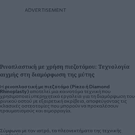
Ρινοπλαστική με χρήση πιεζοτόμου: Τεχνολογία
αιχμής στη διαμόρφωση της μύτης
Η
ρινοπλαστική με πιεζοτόμο
(Piezo ή Diamond
Rhinoplasty)
αποτελεί μια καινοτόμα τεχνική που
χρησιμοποιεί υπερηχητικά εργαλεία για τη διαμόρφωση του
ρινικού οστού με εξαιρετική ακρίβεια, αποφεύγοντας τις
κλασικές οστεοτομίες που μπορούν να προκαλέσουν
τραυματισμούς και αιμορραγία.
Σύμφωνα με τον ιατρό, τα πλεονεκτήματα της τεχνικής