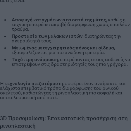
αυτής είναι:
Αποφυγή καταγμάτων στα οστά της μύτης
, καθώς η
τεχνική επιτρέπει ακριβή διαμόρφωση χωρίς επιπλέον
τραύμα.
Προστασία των μαλακών ιστών
, διατηρώντας την
ακεραιότητά τους.
Μειωμένος μετεγχειρητικός πόνος και οίδημα,
εξασφαλίζοντας μια πιο ανώδυνη εμπειρία.
Ταχύτερη ανάρρωση
, επιτρέποντας στους ασθενείς να
επιστρέψουν στις δραστηριότητές τους πιο γρήγορα.
Η
τεχνολογία πιεζοτόμου
προσφέρει έναν αναίμακτο και
ελάχιστα επεμβατικό τρόπο διαμόρφωσης του ρινικού
σκελετού, καθιστώντας τη ρινοπλαστική πιο ασφαλή και
αποτελεσματική από ποτέ.
3D Προσομοίωση: Επαναστατική προσέγγιση στη
ρινοπλαστική