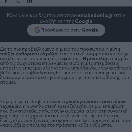
Κάνε κλικ και δες περισσότερο
emakedonia.gr
στην
αναζήτηση της
Google
Πρόσθεσέ το στην
Google
Ως το πιο προβεβλημένο σημείο του προσώπου, η
μύτη
παίζει καθοριστικό ρόλο
στην οπτική ισορροπία και στην
αντίληψη της προσωπικής εμφάνισης.
Η ρινοπλαστική
, μία
από τις συχνότερα επιλεγμένες αισθητικές επεμβάσεις,
μπορεί να επιφέρει αλλαγές που υπερβαίνουν την αισθητική
βελτίωση, συμβάλλοντας θετικά τόσο στην αναπνευστική
λειτουργία όσο και στην ενίσχυση της αυτοπεποίθησης του
ατόμου.
Σήμερα, με τη βοήθεια
νέων τεχνολογιών και καινοτόμων
τεχνικών
, η ρινοπλαστική έχει εξελιχθεί σε μια επέμβαση
που δεν στοχεύει απλώς στην ομορφιά, αλλά στη συνολική
αρμονία του προσώπου και τη βελτίωση της ποιότητας
ζωής, εξασφαλίζοντας μια φυσική και λειτουργική μύτη που
«ταιριάζει» απόλυτα στο πρόσωπο κάθε ανθρώπου.