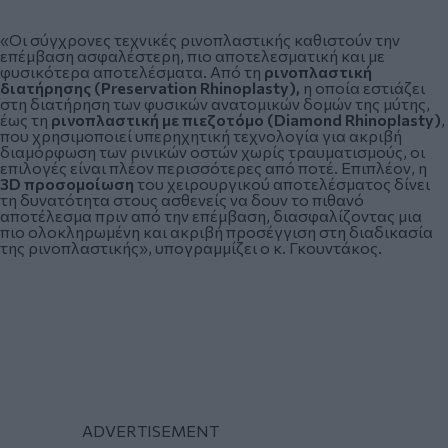
«Οι σύγχρονες τεχνικές ρινοπλαστικής καθιστούν την
επέμβαση ασφαλέστερη, πιο αποτελεσματική και με
φυσικότερα αποτελέσματα. Από τη
ρινοπλαστική
διατήρησης (Preservation Rhinoplasty),
η οποία εστιάζει
στη διατήρηση των φυσικών ανατομικών δομών της μύτης,
έως τη
ρινοπλαστική με πιεζοτόμο (Diamond Rhinoplasty)
,
που χρησιμοποιεί υπερηχητική τεχνολογία για ακριβή
διαμόρφωση των ρινικών οστών χωρίς τραυματισμούς, οι
επιλογές είναι πλέον περισσότερες από ποτέ. Επιπλέον, η
3D προσομοίωση
του χειρουργικού αποτελέσματος δίνει
τη δυνατότητα στους ασθενείς να δουν το πιθανό
αποτέλεσμα πριν από την επέμβαση, διασφαλίζοντας μια
πιο ολοκληρωμένη και ακριβή προσέγγιση στη διαδικασία
της ρινοπλαστικής», υπογραμμίζει ο κ. Γκουντάκος.