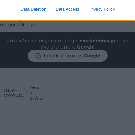
Data Deletion
Data Access
Privacy Policy
Δρ Ιωάννης Γκουντάκος
Χειρουργός ΩΡΛ
orl-goudakos.gr
Κάνε κλικ και δες περισσότερο
emakedonia.gr
στην
αναζήτηση της
Google
Πρόσθεσέ το στην
Google
Υγεία
ΥΓΕΙΑ -
&
ΟΜΟΡΦΙΑ
Ευεξία