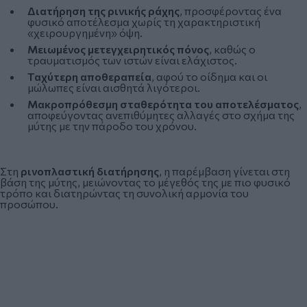
Διατήρηση της ρινικής ράχης
, προσφέροντας ένα
φυσικό αποτέλεσμα χωρίς τη χαρακτηριστική
«χειρουργημένη» όψη.
Μειωμένος μετεγχειρητικός πόνος
, καθώς ο
τραυματισμός των ιστών είναι ελάχιστος.
Ταχύτερη αποθεραπεία
, αφού το οίδημα και οι
μώλωπες είναι αισθητά λιγότεροι.
Μακροπρόθεσμη σταθερότητα του αποτελέσματος
,
αποφεύγοντας ανεπιθύμητες αλλαγές στο σχήμα της
μύτης με την πάροδο του χρόνου.
Στη
ρινοπλαστική διατήρησης
, η παρέμβαση γίνεται στη
βάση της μύτης, μειώνοντας το μέγεθός της με πιο φυσικό
τρόπο και διατηρώντας τη συνολική αρμονία του
προσώπου.