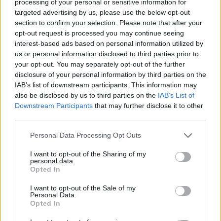
ιατρός.
processing of your personal or sensitive information for
targeted advertising by us, please use the below opt-out
section to confirm your selection. Please note that after your
opt-out request is processed you may continue seeing
Η ρινοπλαστική δεν αφορά μόνο την αισθητική βελτίωση,
αλλά και τη συνολική
αναβάθμιση της αναπνευστικής
interest-based ads based on personal information utilized by
λειτουργίας και της ποιότητας ζωής
των ασθενών. Οι
us or personal information disclosed to third parties prior to
σύγχρονες τεχνικές, σε συνδυασμό με την προηγμένη
your opt-out. You may separately opt-out of the further
τεχνολογία, διασφαλίζουν ένα αποτέλεσμα που είναι τόσο
αισθητικά άρτιο όσο και λειτουργικά σταθερό
disclosure of your personal information by third parties on the
μακροπρόθεσμα.
IAB’s list of downstream participants. This information may
also be disclosed by us to third parties on the
IAB’s List of
Downstream Participants
that may further disclose it to other
third parties.
Please note that this website/app uses one or more Google
Personal Data Processing Opt Outs
services and may gather and store information including but
not limited to your visit or usage behaviour. You may click to
I want to opt-out of the Sharing of my
personal data.
grant or deny consent to Google and its third-party tags to
Opted In
use your data for below specified purposes in below Google
consent section.
I want to opt-out of the Sale of my
Personal Data.
Opted In