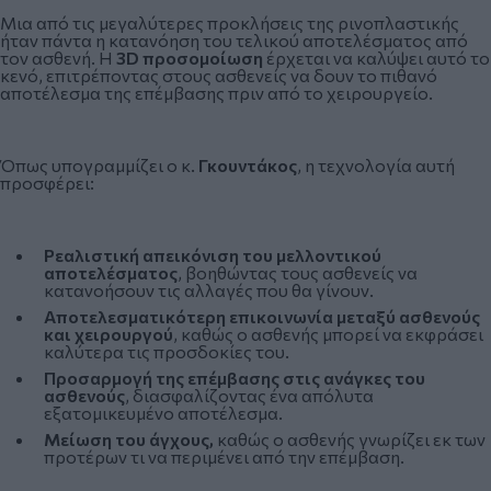
Μια από τις μεγαλύτερες προκλήσεις της ρινοπλαστικής
ήταν πάντα η κατανόηση του τελικού αποτελέσματος από
τον ασθενή. Η
3D προσομοίωση
έρχεται να καλύψει αυτό το
κενό, επιτρέποντας στους ασθενείς να δουν το πιθανό
αποτέλεσμα της επέμβασης πριν από το χειρουργείο.
Όπως υπογραμμίζει ο κ.
Γκουντάκος
, η τεχνολογία αυτή
προσφέρει:
Ρεαλιστική απεικόνιση του μελλοντικού
αποτελέσματος
, βοηθώντας τους ασθενείς να
κατανοήσουν τις αλλαγές που θα γίνουν.
Αποτελεσματικότερη επικοινωνία μεταξύ ασθενούς
και χειρουργού
, καθώς ο ασθενής μπορεί να εκφράσει
καλύτερα τις προσδοκίες του.
Προσαρμογή της επέμβασης στις ανάγκες του
ασθενούς
, διασφαλίζοντας ένα απόλυτα
εξατομικευμένο αποτέλεσμα.
Μείωση του άγχους,
καθώς ο ασθενής γνωρίζει εκ των
προτέρων τι να περιμένει από την επέμβαση.