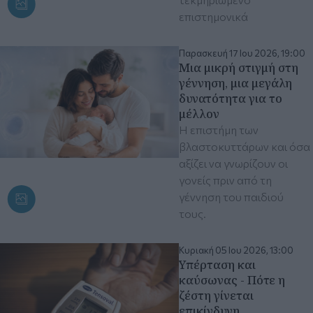
επιστημονικά
Παρασκευή 17 Ιου 2026, 19:00
Μια μικρή στιγμή στη
γέννηση, μια μεγάλη
δυνατότητα για το
μέλλον
Η επιστήμη των
βλαστοκυττάρων και όσα
αξίζει να γνωρίζουν οι
γονείς πριν από τη
γέννηση του παιδιού
τους.
Κυριακή 05 Ιου 2026, 13:00
Υπέρταση και
καύσωνας - Πότε η
ζέστη γίνεται
επικίνδυνη