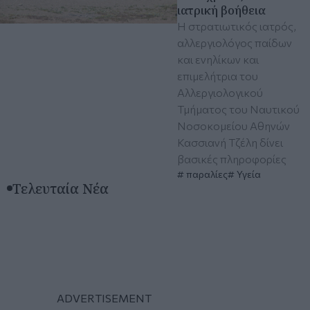
ιατρική βοήθεια
Η στρατιωτικός ιατρός,
αλλεργιολόγος παίδων
και ενηλίκων και
επιμελήτρια του
Αλλεργιολογικού
Τμήματος του Ναυτικού
Νοσοκομείου Αθηνών
Κασσιανή Τζέλη δίνει
βασικές πληροφορίες
παραλίες
Υγεία
Τελευταία Νέα