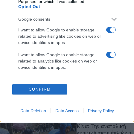
Purposes for which it was collected.
συσπειρώσει τον
Opted Out
πληθυσμό της Ρωσίας
Ρωσία
Ουκρανία
Google consents
I want to allow Google to enable storage
πριν 27 λεπτά
Ουκρανία - Ζελένσκι:
related to advertising like cookies on web or
device identifiers in apps.
Περισσότεροι από
50.000 Βορειοκορεάτες
I want to allow Google to enable storage
στρατιώτες θα
related to analytics like cookies on web or
αναπτυχθούν στη
device identifiers in apps.
Ρωσία
Δεν δημοσιοποίησε τον
τρόπο με τον οποίο
CONFIRM
απέκτησε αυτή την
πληροφορία
Ουκρανία
Ρωσία
Data Deletion
Data Access
Privacy Policy
πριν 42 λεπτά
Κίνα: Την ανατολική
κινεζική ακτή έπληξε ο