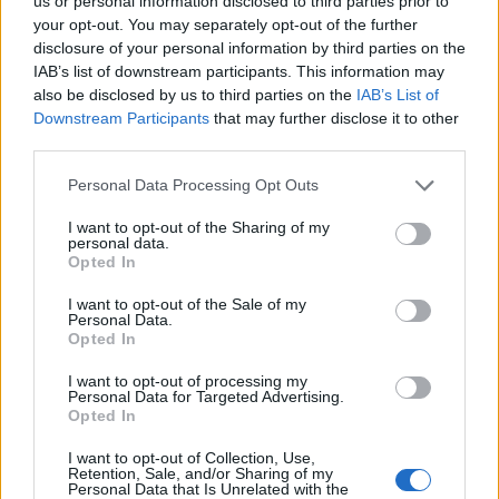
us or personal information disclosed to third parties prior to
your opt-out. You may separately opt-out of the further
disclosure of your personal information by third parties on the
IAB’s list of downstream participants. This information may
also be disclosed by us to third parties on the
IAB’s List of
Downstream Participants
that may further disclose it to other
third parties.
Please note that this website/app uses one or more Google
Personal Data Processing Opt Outs
Διαβάστε περισσότερα
services and may gather and store information including but
not limited to your visit or usage behaviour. You may click to
I want to opt-out of the Sharing of my
personal data.
grant or deny consent to Google and its third-party tags to
Σάββατο 09 Μαΐ 2026, 12:20
Opted In
Ρωσία: Θα τιμήσει την
use your data for below specified purposes in below Google
επέτειο της 9ης Μαΐου
consent section.
I want to opt-out of the Sale of my
Personal Data.
1945 τηρώντας την
Opted In
εκεχειρία που
ανακοίνωσε ο Τραμπ
I want to opt-out of processing my
Personal Data for Targeted Advertising.
Οι εκδηλώσεις μνήμης
Opted In
είναι σημαντικό γεγονός,
που επιτρέπει στον
I want to opt-out of Collection, Use,
Retention, Sale, and/or Sharing of my
Βλαντίμιρ Πούτιν να
Personal Data that Is Unrelated with the