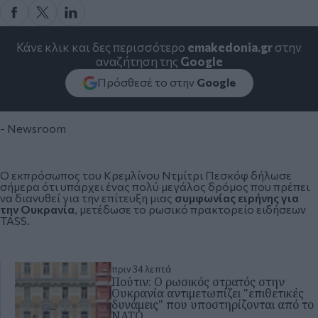
Κάνε κλικ και δες περισσότερο
emakedonia.gr
στην
αναζήτηση της
Google
Πρόσθεσέ το στην
Google
- Newsroom
Ο εκπρόσωπος του Κρεμλίνου
Ντμίτρι Πεσκόφ
δήλωσε
σήμερα ότι υπάρχει ένας πολύ μεγάλος δρόμος που πρέπει
να διανυθεί για την επίτευξη μιας
συμφωνίας ειρήνης για
την Ουκρανία
, μετέδωσε το ρωσικό πρακτορείο ειδήσεων
TASS.
πριν 34 λεπτά
Πούτιν: Ο ρωσικός στρατός στην
Ουκρανία αντιμετωπίζει "επιθετικές
δυνάμεις" που υποστηρίζονται από το
ΝΑΤΟ