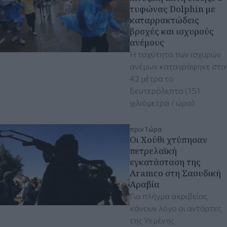
τυφώνας Dolphin με
καταρρακτώδεις
βροχές και ισχυρούς
ανέμους
Η ταχύτητα των ισχυρών
ανέμων καταγράφηκε στα
42 μέτρα το
δευτερόλεπτο (151
χιλιόμετρα / ώρα)
πριν 1 ώρα
Οι Χούθι χτύπησαν
πετρελαϊκή
εγκατάσταση της
Aramco στη Σαουδική
Αραβία
Για πλήγμα ακριβείας
κάνουν λόγο οι αντάρτες
της Υεμένης