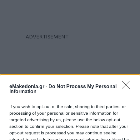
eMakedonia.gr -
Do Not Process My Personal
Information
Κάνε κλικ και δες περισσότερο
emakedonia.gr
στην
If you wish to opt-out of the sale, sharing to third parties, or
αναζήτηση της
Google
processing of your personal or sensitive information for
targeted advertising by us, please use the below opt-out
Πρόσθεσέ το στην
Google
section to confirm your selection. Please note that after your
opt-out request is processed you may continue seeing
interest-based ads based on personal information utilized by