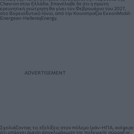
Chevron στην Ελλάδα. Επανέλαβε δε ότι η πρώτη
ερευνητική γεώτρηση θα γίνει τον Φεβρουάριο του 2027,
στο Βορειοδυτικό Ιόνιο, από την Κοινοπραξία ExxonMobil-
Energean-HelleniqEnergy.
Σχολιάζοντας τις εξελίξεις στον πόλεμο Ιράν-ΗΠΑ, ανέφερε
ότι υπάρχει άμεση αποκλιμάκωση της πολεμικής σύρραξης,