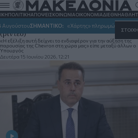
Σ. Παπασταύρου: Στην Αθήνα σήμερα η
Chevron - Προς ολοκλήρωση η
ΙΚΗ
ΠΟΛΙΤΙΚΗ
ΑΠΟΨΕΙΣ
ΚΟΙΝΩΝΙΑ
ΟΙΚΟΝΟΜΙΑ
ΔΙΕΘΝΗ
ΑΘΛΗΤ
συμφωνία για την είσοδο στο «Block 10»
 Αυγούστου
ΣΗΜΑΝΤΙΚΟ:
«Χάρτης» πληρωμών από e-ΕΦΚ
ΣΤΟΙΧ
(βίντεο)
«Η εξέλιξη αυτή δείχνει το ενδιαφέρον για την αύξηση της
παρουσίας της Chevron στη χώρα μας» είπε μεταξύ άλλων ο
Υπουργός
Δευτέρα 15 Ιουνίου 2026, 12:21