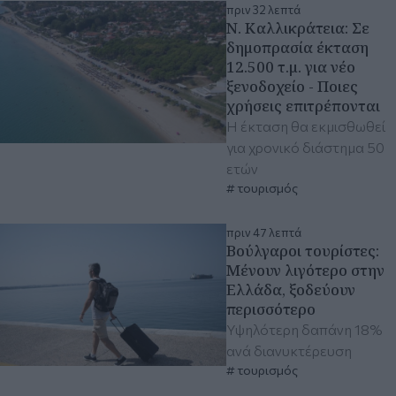
πριν 32 λεπτά
Ν. Καλλικράτεια: Σε
δημοπρασία έκταση
12.500 τ.μ. για νέο
ξενοδοχείο - Ποιες
χρήσεις επιτρέπονται
Η έκταση θα εκμισθωθεί
για χρονικό διάστημα 50
ετών
τουρισμός
πριν 47 λεπτά
Βούλγαροι τουρίστες:
Μένουν λιγότερο στην
Ελλάδα, ξοδεύουν
περισσότερο
Υψηλότερη δαπάνη 18%
ανά διανυκτέρευση
τουρισμός