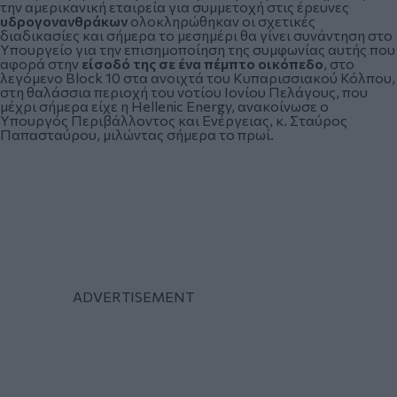
την αμερικανική εταιρεία για συμμετοχή στις έρευνες
υδρογονανθράκων
ολοκληρώθηκαν οι σχετικές
διαδικασίες και σήμερα το μεσημέρι θα γίνει συνάντηση στο
Υπουργείο για την επισημοποίηση της συμφωνίας αυτής που
αφορά στην
είσοδό της σε ένα πέμπτο οικόπεδο
, στο
λεγόμενο Block 10 στα ανοιχτά του Κυπαρισσιακού Κόλπου,
στη θαλάσσια περιοχή του νοτίου Ιονίου Πελάγους, που
μέχρι σήμερα είχε η Hellenic Energy, ανακοίνωσε ο
Υπουργός Περιβάλλοντος και Ενέργειας, κ. Σταύρος
Παπασταύρου, μιλώντας σήμερα το πρωί.