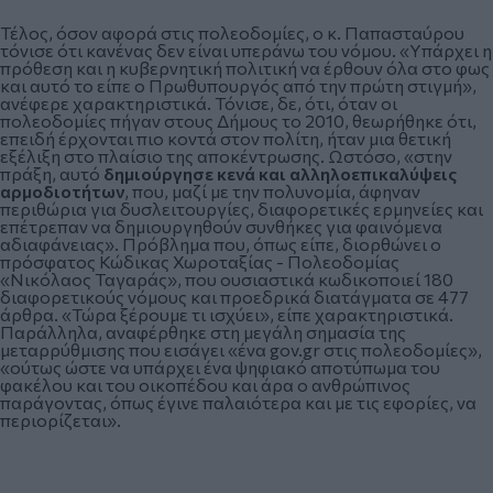
Τέλος, όσον αφορά στις πολεοδομίες, ο κ. Παπασταύρου
τόνισε ότι κανένας δεν είναι υπεράνω του νόμου. «Υπάρχει η
πρόθεση και η κυβερνητική πολιτική να έρθουν όλα στο φως
και αυτό το είπε ο Πρωθυπουργός από την πρώτη στιγμή»,
ανέφερε χαρακτηριστικά. Τόνισε, δε, ότι, όταν οι
πολεοδομίες πήγαν στους Δήμους το 2010, θεωρήθηκε ότι,
επειδή έρχονται πιο κοντά στον πολίτη, ήταν μια θετική
εξέλιξη στο πλαίσιο της αποκέντρωσης. Ωστόσο, «στην
πράξη, αυτό
δημιούργησε κενά και αλληλοεπικαλύψεις
αρμοδιοτήτων
, που, μαζί με την πολυνομία, άφηναν
περιθώρια για δυσλειτουργίες, διαφορετικές ερμηνείες και
επέτρεπαν να δημιουργηθούν συνθήκες για φαινόμενα
αδιαφάνειας». Πρόβλημα που, όπως είπε, διορθώνει ο
πρόσφατος Κώδικας Χωροταξίας - Πολεοδομίας
«Νικόλαος Ταγαράς», που ουσιαστικά κωδικοποιεί 180
διαφορετικούς νόμους και προεδρικά διατάγματα σε 477
άρθρα. «Τώρα ξέρουμε τι ισχύει», είπε χαρακτηριστικά.
Παράλληλα, αναφέρθηκε στη μεγάλη σημασία της
μεταρρύθμισης που εισάγει «ένα gov.gr στις πολεοδομίες»,
«ούτως ώστε να υπάρχει ένα ψηφιακό αποτύπωμα του
φακέλου και του οικοπέδου και άρα ο ανθρώπινος
παράγοντας, όπως έγινε παλαιότερα και με τις εφορίες, να
περιορίζεται».