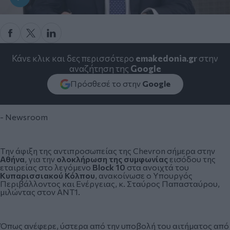
Κάνε κλικ και δες περισσότερο
emakedonia.gr
στην
αναζήτηση της
Google
Πρόσθεσέ το στην
Google
- Newsroom
Tην άφιξη της αντιπροσωπείας της
Chevron
σήμερα στην
Αθήνα
, για την
ολοκλήρωση της συμφωνίας
εισόδου της
εταιρείας στο λεγόμενο
Block 10
στα ανοιχτά του
Κυπαρισσιακού Κόλπου
, ανακοίνωσε ο Υπουργός
Περιβάλλοντος και Ενέργειας, κ.
Σταύρος Παπασταύρου
,
μιλώντας στον ΑΝΤ1.
Όπως ανέφερε, ύστερα από την υποβολή του αιτήματος από