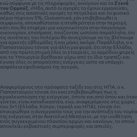
ενώ σύμφωνα με τις πληροφορίες, ανοίγουν και τα
Στενά
του Ορμούζ
. «Ήδη, αυτό οι αγορές το έχουν ερμηνεύσει,
καθώς στις ασιατικές αγορές το πετρέλαιο και το φυσικό
αέριο πέφτουν 5%. Ουσιαστικά, εάν επιβεβαιωθεί η
συμφωνία, αποκαθίσταται η σταθερότητα στην περιοχή,
κάτι που θα επιφέρει μια κανονικότητα στην παγκόσμια
οικονομία», επισήμανε, τονίζοντας ωστόσο παράλληλα, ότι
τις συνέπειες του πολέμου θα συνεχίσουμε να τις βλέπουμε
για αρκετές εβδομάδες ή και μήνες ακόμα. Παράλληλα, ο κ.
Παπασταύρου τόνισε για άλλη μια φορά, ότι στην Ελλάδα,
από την πρώτη στιγμή όλες οι εταιρείες, οι αρμόδιοι φορείς
και το Υπουργείο βρέθηκαν γύρω από το ίδιο τραπέζι και
έγιναν όλες οι απαραίτητες ενέργειες ώστε να υπάρχει
ασφάλεια εφοδιασμού της αγοράς.
Αναφερόμενος στο πρόσφατο ταξίδι του στις ΗΠΑ, ο κ.
Παπασταύρου τόνισε ότι εκεί επιβεβαιώθηκε πως η
εργαλειοποίηση της ενέργειας, όποτε και από όπου και όταν
γίνεται, είναι καταδικαστέα, ενώ, αναφερόμενος στις χώρες
του 3+1 (Ελλάδα, Κύπρο, Ισραήλ και ΗΠΑ), τόνισε ότι
επικυρώθηκε η συνεργασία τους για την ανάπτυξη του τομέα
της ενέργειας στην Ανατολική Μεσόγειο, με την υιοθέτηση
ενός συγκεκριμένου πλαισίου αρχών και κανόνων, το οποίο
αποκλείει εκβιαστικές συμπεριφορές και απειλές.