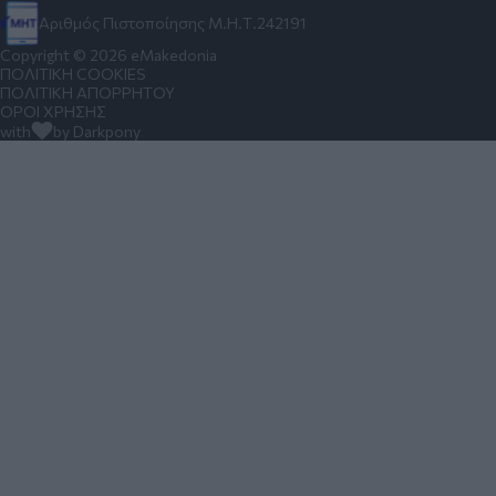
Αριθμός Πιστοποίησης Μ.Η.Τ.242191
Copyright © 2026 eMakedonia
ΠΟΛΙΤΙΚΗ COOKIES
ΠΟΛΙΤΙΚΗ ΑΠΟΡΡΗΤΟΥ
ΟΡΟΙ ΧΡΗΣΗΣ
with
by Darkpony