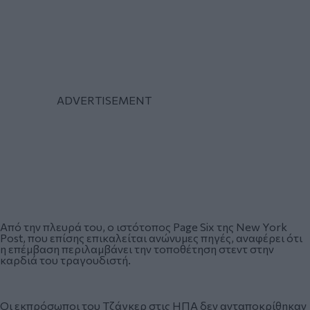
Από την πλευρά του, ο ιστότοπος Page Six της New York
Post, που επίσης επικαλείται ανώνυμες πηγές, αναφέρει ότι
η επέμβαση περιλαμβάνει την τοποθέτηση στεντ στην
καρδιά του τραγουδιστή.
Οι εκπρόσωποι του Τζάγκερ στις ΗΠΑ δεν ανταποκρίθηκαν