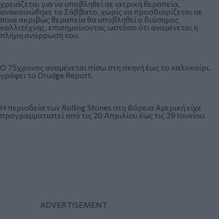
χρειάζεται για να υποβληθεί σε ιατρική θεραπεία,
ανακοινώθηκε το Σάββατο, χωρίς να προσδιορίζεται σε
ποια ακριβώς θεραπεία θα υποβληθεί ο διάσημος
καλλιτέχνης, επισημαίνοντας ωστόσο ότι αναμένεται η
πλήρη ανάρρωσή του.
Ο 75χρονος αναμένεται πίσω στη σκηνή έως το καλοκαίρι,
γράφει το Drudge Report.
Η περιοδεία των Rolling Stones στη Βόρεια Αμερική είχε
προγραμματιστεί από τις 20 Απριλίου έως τις 29 Ιουνίου.