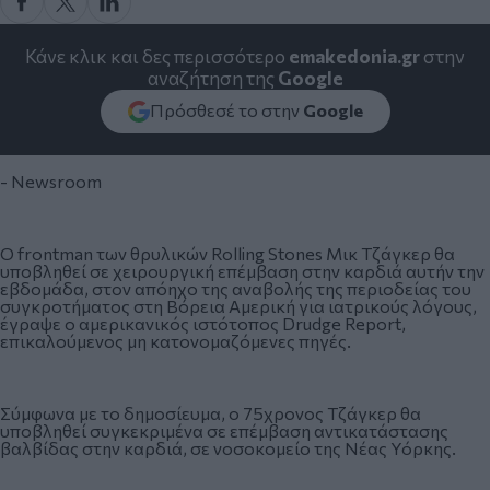
Κάνε κλικ και δες περισσότερο
emakedonia.gr
στην
αναζήτηση της
Google
Πρόσθεσέ το στην
Google
- Newsroom
Ο frontman των θρυλικών Rolling Stones Μικ Τζάγκερ θα
υποβληθεί σε χειρουργική επέμβαση στην καρδιά αυτήν την
εβδομάδα, στον απόηχο της αναβολής της περιοδείας του
συγκροτήματος στη Βόρεια Αμερική για ιατρικούς λόγους,
έγραψε ο αμερικανικός ιστότοπος Drudge Report,
επικαλούμενος μη κατονομαζόμενες πηγές.
Σύμφωνα με το δημοσίευμα, ο 75χρονος Τζάγκερ θα
υποβληθεί συγκεκριμένα σε επέμβαση αντικατάστασης
βαλβίδας στην καρδιά, σε νοσοκομείο της Νέας Υόρκης.