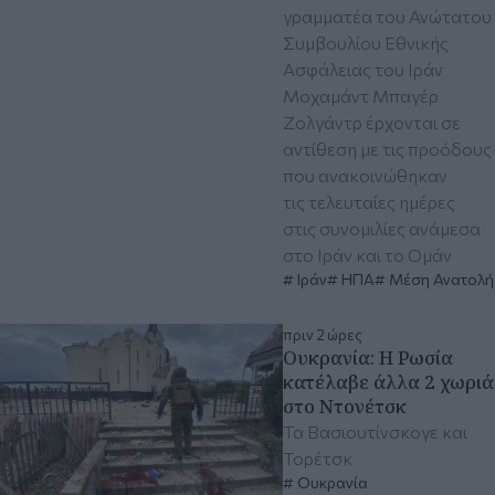
γραμματέα του Ανώτατου
Συμβουλίου Εθνικής
Ασφάλειας του Ιράν
Μοχαμάντ Μπαγέρ
Ζολγάντρ έρχονται σε
αντίθεση με τις προόδους
που ανακοινώθηκαν
τις τελευταίες ημέρες
στις συνομιλίες ανάμεσα
στο Ιράν και το Ομάν
Ιράν
ΗΠΑ
Μέση Ανατολή
πριν 2 ώρες
Ουκρανία: Η Ρωσία
κατέλαβε άλλα 2 χωριά
στο Ντονέτσκ
Τα Βασιουτίνσκογε και
Τορέτσκ
Ουκρανία