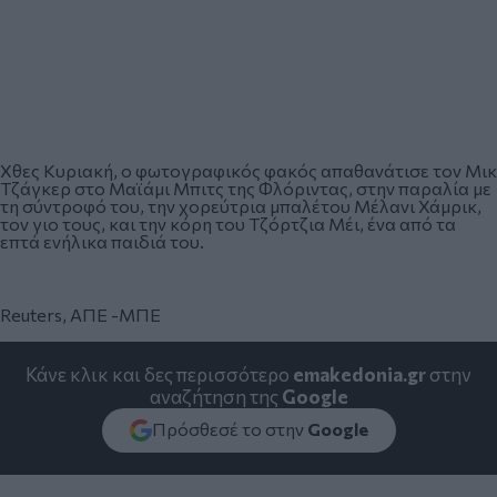
Χθες Κυριακή, ο φωτογραφικός φακός απαθανάτισε τον Μικ
Τζάγκερ στο Μαϊάμι Μπιτς της Φλόριντας, στην παραλία με
τη σύντροφό του, την χορεύτρια μπαλέτου Μέλανι Χάμρικ,
τον γιο τους, και την κόρη του Τζόρτζια Μέι, ένα από τα
επτά ενήλικα παιδιά του.
Reuters, ΑΠΕ -ΜΠΕ
Κάνε κλικ και δες περισσότερο
emakedonia.gr
στην
αναζήτηση της
Google
Πρόσθεσέ το στην
Google