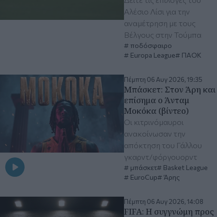
Αλέσιο Λίσι για την
αναμέτρηση με τους
Βέλγους στην Τούμπα
ποδόσφαιρο
Europa League
ΠΑΟΚ
Πέμπτη 06 Αυγ 2026, 19:35
Μπάσκετ: Στον Άρη και
επίσημα ο Άνταμ
Μοκόκα (βίντεο)
Οι κιτρινόμαυροι
ανακοίνωσαν την
απόκτηση του Γάλλου
γκαρντ/φόργουορντ
μπάσκετ
Basket League
EuroCup
Άρης
Πέμπτη 06 Αυγ 2026, 14:08
FIFA: Η συγγνώμη προς