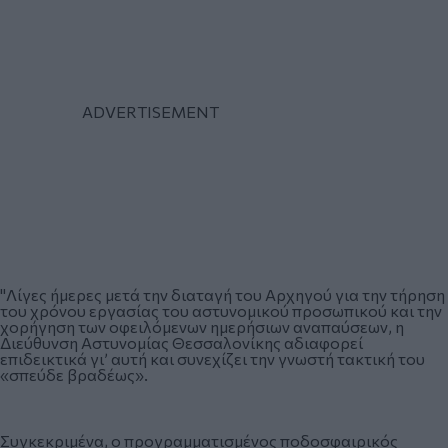
"Λίγες ήμερες μετά την διαταγή του Αρχηγού για την τήρηση
του χρόνου εργασίας του αστυνομικού προσωπικού και την
χορήγηση των οφειλόμενων ημερήσιων αναπαύσεων, η
Διεύθυνση Αστυνομίας Θεσσαλονίκης αδιαφορεί
επιδεικτικά γι’ αυτή και συνεχίζει την γνωστή τακτική του
«σπεύδε βραδέως».
Συγκεκριμένα, ο προγραμματισμένος ποδοσφαιρικός