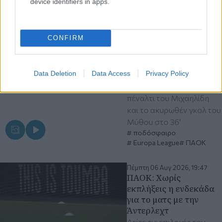
device identifiers in apps.
ΠΑΟΚ - Άντερλεχτ 0-1:
Ο νόμος του Μέρφι
(βίντεο)
Το ματς ξεκίνησε άσχημα
CONFIRM
με το γκολ των Βέλγων
στα 16 δευτερόλεπτα και
Data Deletion
Data Access
Privacy Policy
συνεχίστηκε ακόμα
χειρότερα με το χαμένο
πέναλτι του Μιχαηλίδη
και το ακυρωθέν γκολ του
Μύθου στο 36'
ποδόσφαιρο
Europa League
ΠΑΟΚ
Πέμπτη 06 Αυγ 2026, 19:47
ΠΑΟΚ: Χωρίς
εκπλήξεις η ενδεκάδα
για το ματς με την
Άντερλεχτ
Δείτε τις επιλογές του