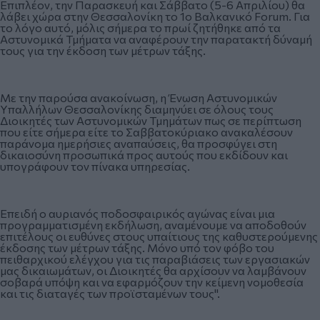
Επιπλέον, την Παρασκευή και Σάββατο (5-6 Απριλίου) θα
λάβει χώρα στην Θεσσαλονίκη το 1ο Βαλκανικό Forum. Για
το λόγο αυτό, μόλις σήμερα το πρωί ζητήθηκε από τα
Αστυνομικά Τμήματα να αναφέρουν την παρατακτή δύναμή
τους για την έκδοση των μέτρων τάξης.
Με την παρούσα ανακοίνωση, η Ένωση Αστυνομικών
Υπαλλήλων Θεσσαλονίκης διαμηνύει σε όλους τους
Διοικητές των Αστυνομικών Τμημάτων πως σε περίπτωση
που είτε σήμερα είτε το Σαββατοκύριακο ανακαλέσουν
παράνομα ημερήσιες αναπαύσεις, θα προσφύγει στη
δικαιοσύνη προσωπικά προς αυτούς που εκδίδουν και
υπογράφουν τον πίνακα υπηρεσίας.
Επειδή ο αυριανός ποδοσφαιρικός αγώνας είναι μια
προγραμματισμένη εκδήλωση, αναμένουμε να αποδοθούν
επιτέλους οι ευθύνες στους υπαίτιους της καθυστερούμενης
έκδοσης των μέτρων τάξης. Μόνο υπό τον φόβο του
πειθαρχικού ελέγχου για τις παραβιάσεις των εργασιακών
μας δικαιωμάτων, οι Διοικητές θα αρχίσουν να λαμβάνουν
σοβαρά υπόψη και να εφαρμόζουν την κείμενη νομοθεσία
και τις διαταγές των προϊσταμένων τους".