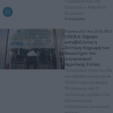
Περιβάλλοντος και
Ενέργειας κ. Μαριλένα
Σούκουλη
τουρισμός
Παρασκευή 07 Αυγ 2026, 08:12
ΟΠΕΚΑ: Σήμερα
καταβάλλεται η
δεύτερη πληρωμή των
δικαιούχων του
Λογαριασμού
Αγροτικής Εστίας
Το συνολικό ποσό που θα
καταβληθεί ανέρχεται σε
76.300 ευρώ και αφορά
79 τρίτεκνες και 21
πολύτεκνες μητέρες ή σε
τρίτεκνους και
πολύτεκνους μονογονείς
πατέρες