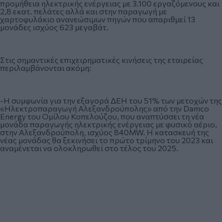
προμήθεια ηλεκτρικής ενέργειας με 3.100 εργαζόμενους και
2,8 εκατ. πελάτες αλλά και στην παραγωγή με
χαρτοφυλάκιο ανανεώσιμων πηγών που απαριθμεί 13
μονάδες ισχύος 623 μεγαβάτ.
Στις σημαντικές επιχειρηματικές κινήσεις της εταιρείας
περιλαμβάνονται ακόμη:
-Η συμφωνία για την εξαγορά ΔΕΗ του 51% των μετοχών της
«Ηλεκτροπαραγωγή Αλεξανδρούπολης» από την Damco
Energy του Ομίλου Κοπελούζου, που αναπτύσσει τη νέα
μονάδα παραγωγής ηλεκτρικής ενέργειας με φυσικό αέριο,
στην Αλεξανδρούπολη, ισχύος 840MW. Η κατασκευή της
νέας μονάδας θα ξεκινήσει το πρώτο τρίμηνο του 2023 και
αναμένεται να ολοκληρωθεί στο τέλος του 2025.