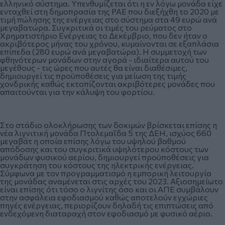
ελληνικό σύστημα. Υπενθυμίζεται ότι η εν λόγω μονάδα είχε
ενταχθεί στη δημοπρασία της ΡΑΕ που διεξήχθη το 2020 με
τιμή πώλησης της ενέργειας στο σύστημα στα 49 ευρώ ανά
μεγαβατώρα. Συγκριτικά οι τιμές του ρεύματος στο
Χρηματιστήριο Ενέργειας το Δεκέμβριο, που δεν ήταν ο
ακριβότερος μήνας του χρόνου, κυμαίνονται σε εξαπλάσια
επίπεδα (280 ευρώ ανά μεγαβατώρα). Η συμμετοχή των
φθηνότερων μονάδων στην αγορά - ιδιαίτερα αυτού του
μεγέθους - τις ώρες που αυτές θα είναι διαθέσιμες,
δημιουργεί τις προϋποθέσεις για μείωση της τιμής
χονδρικής καθώς εκτοπίζονται ακριβότερες μονάδες που
απαιτούνται για την κάλυψη του φορτίου.
Στο στάδιο ολοκλήρωσης των δοκιμών βρίσκεται επίσης η
νέα λιγνιτική μονάδα Πτολεμαΐδα 5 της ΔΕΗ, ισχύος 660
μεγαβάτ η οποία επίσης λόγω του υψηλού βαθμού
απόδοσης και του συγκριτικά υψηλότερου κόστους των
μονάδων φυσικού αερίου, δημιουργεί προϋποθέσεις για
συγκράτηση του κόστους της ηλεκτρικής ενέργειας.
Σύμφωνα με τον προγραμματισμό η εμπορική λειτουργία
της μονάδας αναμένεται στις αρχές του 2023. Αξιοσημείωτο
είναι επίσης ότι τόσο ο λιγνίτης όσο και οι ΑΠΕ συμβάλουν
στην ασφάλεια εφοδιασμού καθώς αποτελούν εγχώριες
πηγές ενέργειας, περιορίζουν δηλαδή τις επιπτώσεις από
ενδεχόμενη διαταραχή στον εφοδιασμό με φυσικό αέριο.