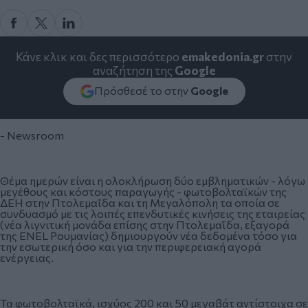
Κάνε κλικ και δες περισσότερο
emakedonia.gr
στην
αναζήτηση της
Google
Πρόσθεσέ το στην
Google
- Newsroom
Θέμα ημερών είναι η ολοκλήρωση δύο εμβληματικών - λόγω
μεγέθους και κόστους παραγωγής - φωτοβολταϊκών της
ΔΕΗ στην Πτολεμαΐδα και τη Μεγαλόπολη τα οποία σε
συνδυασμό με τις λοιπές επενδυτικές κινήσεις της εταιρείας
(νέα λιγνιτική μονάδα επίσης στην Πτολεμαΐδα, εξαγορά
της ENEL Ρουμανίας) δημιουργούν νέα δεδομένα τόσο για
την εσωτερική όσο και για την περιφερειακή αγορά
ενέργειας.
Τα φωτοβολταϊκά, ισχύος 200 και 50 μεγαβάτ αντίστοιχα σε