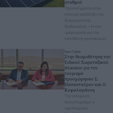
σταθμού
Προσκόμματα στην
επιτυχή κατάληξη της
διαγωνιστικής
διαδικασίας – Η νέα
ημερομηνία για την
κατάθεση προσφορών
πριν 1 ώρα
Στην θεσμοθέτηση του
Ειδικού Χωροταξικού
πλαισίου για τον
τουρισμό
προσχώρησαν Σ.
Παπασταύρου και Ο.
Κεφαλογιάννη
Την απόφαση
συνυπογράφει η
υφυπουργός