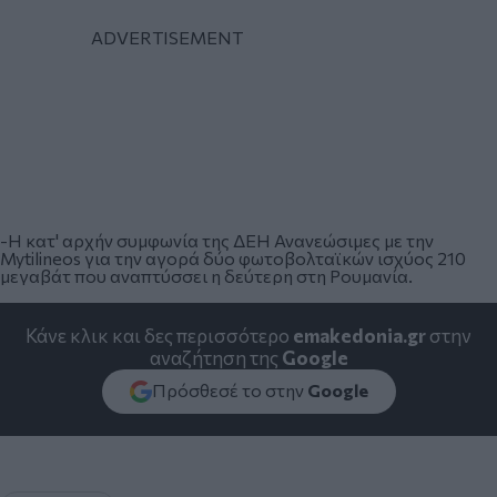
-Η κατ' αρχήν συμφωνία της ΔΕΗ Ανανεώσιμες με την
Mytilineos για την αγορά δύο φωτοβολταϊκών ισχύος 210
μεγαβάτ που αναπτύσσει η δεύτερη στη Ρουμανία.
Κάνε κλικ και δες περισσότερο
emakedonia.gr
στην
αναζήτηση της
Google
Πρόσθεσέ το στην
Google