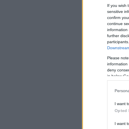
If you wish 
sensitive in
confirm you
continue se
information 
further disc
participants
Downstream 
Please note
information 
deny consent
in below Go
Persona
I want t
Opted 
I want t