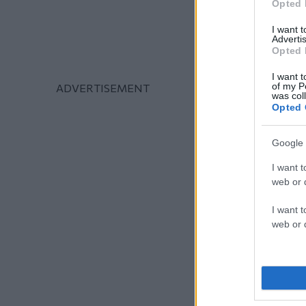
Opted 
I want 
Advertis
Opted 
I want t
of my P
was col
Opted 
Google 
I want t
web or d
I want t
web or d