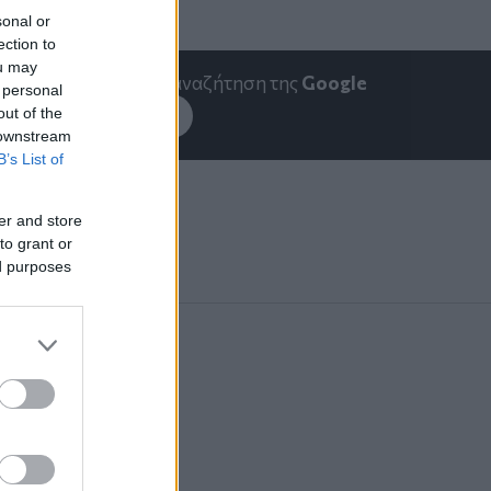
sonal or
ection to
ou may
emakedonia.gr
στην αναζήτηση της
Google
 personal
out of the
εσέ το στην
Google
 downstream
B’s List of
er and store
to grant or
ed purposes