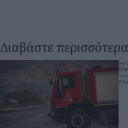
Διαβάστε περισσότερ
πριν 
Πυρ
Άμεσ
Πυ