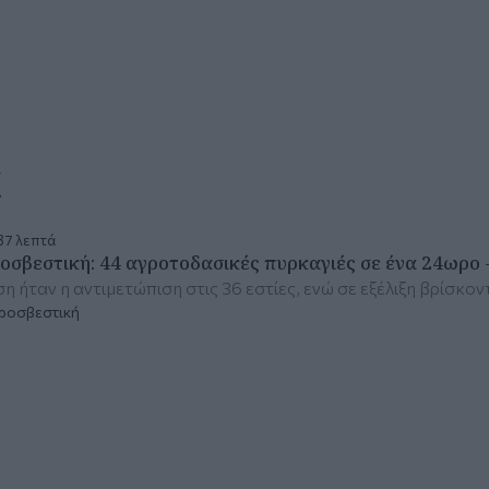
α
37 λεπτά
οσβεστική: 44 αγροτοδασικές πυρκαγιές σε ένα 24ωρο 
η ήταν η αντιμετώπιση στις 36 εστίες, ενώ σε εξέλιξη βρίσκο
ροσβεστική