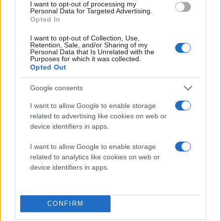
I want to opt-out of processing my
συγκρούστηκε με
Personal Data for Targeted Advertising.
αυτοκίνητο κοντά στο
Opted In
Σούνιο
I want to opt-out of Collection, Use,
Συνελήφθη ο 20χρονος
Retention, Sale, and/or Sharing of my
Personal Data that Is Unrelated with the
οδηγός του Ι.Χ. και
Purposes for which it was collected.
αργότερα αφέθηκε
Opted Out
ελεύθερος με προφορική
Google consents
εντολή εισαγγελέα
αστυνομικά
I want to allow Google to enable storage
τροχαία ατυχήματα
related to advertising like cookies on web or
Αθήνα
device identifiers in apps.
πριν 1 ώρα
I want to allow Google to enable storage
«Ερυθρός Σταυρός»:
related to analytics like cookies on web or
Ασθενής σηκώθηκε
device identifiers in apps.
από το φορείο, άρπαξε
από τα μαλλιά μια
νοσοκόμα και την
CONFIRM
χτύπησε με μπουνιές
Το θύμα έπεσε πάνω σε