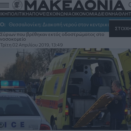
Σέρρες: Ανετράπη όχημα με πρόσφυγες
-Τους παράτησε ο διακινητής και
ΙΚΗ
ΠΟΛΙΤΙΚΗ
ΑΠΟΨΕΙΣ
ΚΟΙΝΩΝΙΑ
ΟΙΚΟΝΟΜΙΑ
ΔΙΕΘΝΗ
ΑΘΛΗΤ
εξαφανίστηκε
Θεσσαλονίκη: Διακοπή νερού στον κεντρικό δήμο, στην 
ΣΤΟΙΧ
Στο σημείο έφτασαν ασθενοφόρα για τη μεταφορά των έξι
Σύριων που βρέθηκαν εκτός οδοστρώματος στο
νοσοκομείο
Τρίτη 02 Απριλίου 2019, 13:49