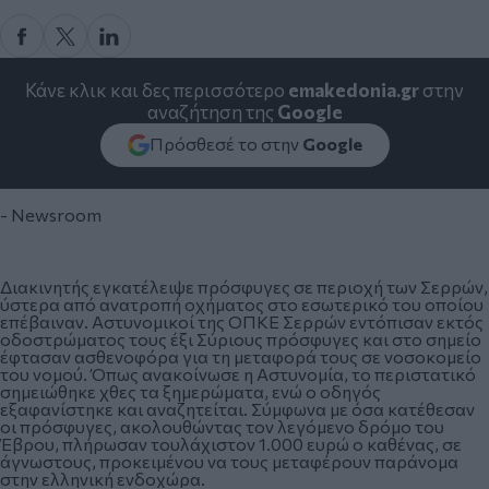
Κάνε κλικ και δες περισσότερο
emakedonia.gr
στην
αναζήτηση της
Google
Πρόσθεσέ το στην
Google
- Newsroom
Διακινητής εγκατέλειψε πρόσφυγες σε περιοχή των Σερρών,
ύστερα από ανατροπή οχήματος στο εσωτερικό του οποίου
επέβαιναν. Αστυνομικοί της ΟΠΚΕ Σερρών εντόπισαν εκτός
οδοστρώματος τους έξι Σύριους πρόσφυγες και στο σημείο
έφτασαν ασθενοφόρα για τη μεταφορά τους σε νοσοκομείο
του νομού. Όπως ανακοίνωσε η Αστυνομία, το περιστατικό
σημειώθηκε χθες τα ξημερώματα, ενώ ο οδηγός
εξαφανίστηκε και αναζητείται. Σύμφωνα με όσα κατέθεσαν
οι πρόσφυγες, ακολουθώντας τον λεγόμενο δρόμο του
Έβρου, πλήρωσαν τουλάχιστον 1.000 ευρώ ο καθένας, σε
άγνωστους, προκειμένου να τους μεταφέρουν παράνομα
στην ελληνική ενδοχώρα.