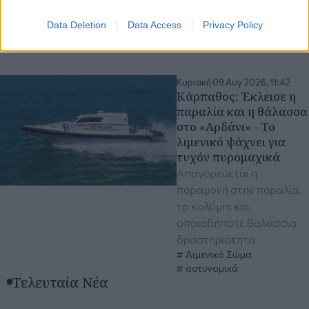
πόρτες από την επίθεση
Data Deletion
Data Access
Privacy Policy
της δράστιδος
νοσοκομεία
Κυριακή 09 Αυγ 2026, 11:42
Κάρπαθος: Έκλεισε η
παραλία και η θάλασσα
στο «Αρδάνι» - Το
λιμενικό ψάχνει για
τυχόν πυρομαχικά
Απαγορεύεται η
παραμονή στην παραλία,
το κολύμπι και
οποιαδήποτε θαλάσσια
δραστηριότητα
Λιμενικό Σώμα
αστυνομικά
Τελευταία Νέα