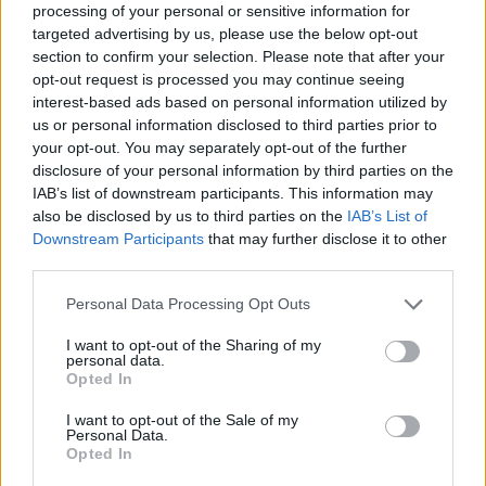
processing of your personal or sensitive information for
targeted advertising by us, please use the below opt-out
section to confirm your selection. Please note that after your
opt-out request is processed you may continue seeing
interest-based ads based on personal information utilized by
Διαβάστε περισσότερα
us or personal information disclosed to third parties prior to
your opt-out. You may separately opt-out of the further
disclosure of your personal information by third parties on the
πριν 13 λεπτά
IAB’s list of downstream participants. This information may
Νεκροί 2 άνδρες σε
also be disclosed by us to third parties on the
IAB’s List of
παραλίες της Κρήτης
Downstream Participants
that may further disclose it to other
και της Χαλκίδας
third parties.
Ανασύρθηκαν αναίσθητοι
Please note that this website/app uses one or more Google
από τη θάλασσα
Personal Data Processing Opt Outs
services and may gather and store information including but
αστυνομικά
παραλίες
not limited to your visit or usage behaviour. You may click to
I want to opt-out of the Sharing of my
personal data.
grant or deny consent to Google and its third-party tags to
Opted In
πριν 1 ώρα
use your data for below specified purposes in below Google
Αθήνα: Στο νοσοκομείο
consent section.
I want to opt-out of the Sale of my
2 αστυνομικοί της
Personal Data.
Opted In
ομάδας ΔΙΑΣ - Η
μηχανή τους