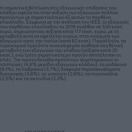
Η σημαντική βελτίωση στις εξαγωγικές επιδόσεις του
κλάδου οφείλεται στην αύξηση των εξαγωγών πολλών
προϊόντων με σημαντικότερο εξ αυτών το παρθένο
ελαιόλαδο. Σύμφωνα με την ανάλυση του ΙΕΕΣ, οι εξαγωγές
του παρθένου ελαιόλαδου το 2018 ανήλθαν σε 530 εκατ.
ευρώ, σημειώνοντας αύξηση κατά 117 εκατ. ευρώ, με τη
μεταβολή αυτή να οφείλεται κυρίως στην ενίσχυση των
εξαγωγών προς την Ιταλία (κατά 82 εκατ). Παράλληλα, τα
τυροκομικά προϊόντα συνεισέφεραν αισθητά στη θετική
μεταβολή των εξαγωγών του κλάδου (αύξηση κατά 20
εκατ.), ενώ τρίτο σημαντικότερο προϊόν αποτέλεσαν οι
ελιές. Την πρώτη δεκάδα προϊόντων συμπληρώνουν οι
τσιπούρες (4,6% μερίδιο εξαγωγών κλάδου), τα ροδάκινα
(4,1%), τα λαβράκια (3,7%), διάφορα παρασκευάσματα
διατροφής (3,6%), το γιαούρτι (2,6%), τα πορτοκάλια
(2,5%) και τα ακτινίδια (2,3%).