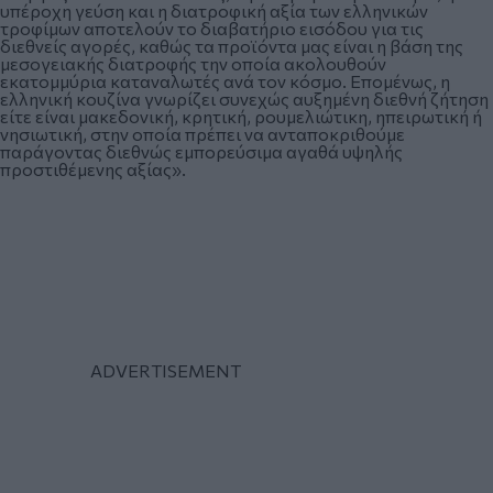
υπέροχη γεύση και η διατροφική αξία των ελληνικών
τροφίμων αποτελούν το διαβατήριο εισόδου για τις
διεθνείς αγορές, καθώς τα προϊόντα μας είναι η βάση της
μεσογειακής διατροφής την οποία ακολουθούν
εκατομμύρια καταναλωτές ανά τον κόσμο. Επομένως, η
ελληνική κουζίνα γνωρίζει συνεχώς αυξημένη διεθνή ζήτηση
είτε είναι μακεδονική, κρητική, ρουμελιώτικη, ηπειρωτική ή
νησιωτική, στην οποία πρέπει να ανταποκριθούμε
παράγοντας διεθνώς εμπορεύσιμα αγαθά υψηλής
προστιθέμενης αξίας».