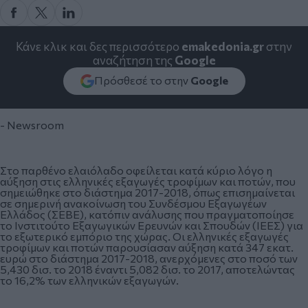
Κάνε κλικ και δες περισσότερο
emakedonia.gr
στην
αναζήτηση της
Google
Πρόσθεσέ το στην
Google
- Newsroom
Στο παρθένο ελαιόλαδο οφείλεται κατά κύριο λόγο η
αύξηση στις ελληνικές εξαγωγές τροφίμων και ποτών, που
σημειώθηκε στο διάστημα 2017-2018, όπως επισημαίνεται
σε σημερινή ανακοίνωση του Συνδέσμου Εξαγωγέων
Ελλάδος (ΣΕΒΕ), κατόπιν ανάλυσης που πραγματοποίησε
το Ινστιτούτο Εξαγωγικών Ερευνών και Σπουδών (ΙΕΕΣ) για
το εξωτερικό εμπόριο της χώρας. Οι ελληνικές εξαγωγές
τροφίμων και ποτών παρουσίασαν αύξηση κατά 347 εκατ.
ευρώ στο διάστημα 2017-2018, ανερχόμενες στο ποσό των
5,430 δισ. το 2018 έναντι 5,082 δισ. το 2017, αποτελώντας
το 16,2% των ελληνικών εξαγωγών.