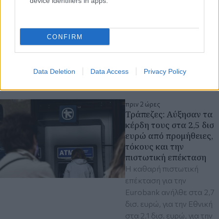
device identifiers in apps.
CONFIRM
Data Deletion
Data Access
Privacy Policy
Διαβάστε περισσότερα
πριν 2 ώρες
Τράπεζες: Αύξησαν τα
κέρδη τους στα 2,5 δισ
ευρώ από προμήθειες,
τόκους και την
πιστωτική επέκταση
Η καθαρή πιστωτική
επέκταση για την
Eurobank ανήλθε στα 2,7
δισ. ευρώ, για την Εθνική
στα 2,1 δισ. ευρώ, για την