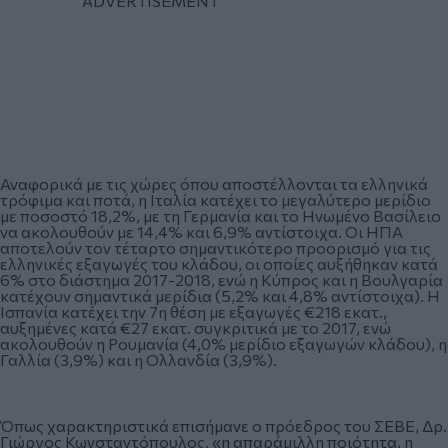
Αναφορικά με τις χώρες όπου αποστέλλονται τα ελληνικά
τρόφιμα και ποτά, η Ιταλία κατέχει το μεγαλύτερο μερίδιο
με ποσοστό 18,2%, με τη Γερμανία και το Ηνωμένο Βασίλειο
να ακολουθούν με 14,4% και 6,9% αντίστοιχα. Οι ΗΠΑ
αποτελούν τον τέταρτο σημαντικότερο προορισμό για τις
ελληνικές εξαγωγές του κλάδου, οι οποίες αυξήθηκαν κατά
6% στο διάστημα 2017-2018, ενώ η Κύπρος και η Βουλγαρία
κατέχουν σημαντικά μερίδια (5,2% και 4,8% αντίστοιχα). Η
Ισπανία κατέχει την 7η θέση με εξαγωγές €218 εκατ.,
αυξημένες κατά €27 εκατ. συγκριτικά με το 2017, ενώ
ακολουθούν η Ρουμανία (4,0% μερίδιο εξαγωγών κλάδου), η
Γαλλία (3,9%) και η Ολλανδία (3,9%).
Όπως χαρακτηριστικά επισήμανε ο πρόεδρος του ΣΕΒΕ, Δρ.
Γιώργος Κωνσταντόπουλος, «η απαράμιλλη ποιότητα, η