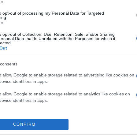
In
διαμερισμάτων που πωλήθηκαν ήταν κατασκευασμέ
ακίνητα), 134 της δεκαετίας του ’80 και 138 της 
to opt-out of processing my Personal Data for Targeted
διαμερίσματα κατασκευάστηκαν την τελευταία δ
ing.
χρονολογούνται από τις δεκαετίες του ’20 και το
In
o opt-out of Collection, Use, Retention, Sale, and/or Sharing
ersonal Data that Is Unrelated with the Purposes for which it
lected.
Out
consents
o allow Google to enable storage related to advertising like cookies on
evice identifiers in apps.
o allow Google to enable storage related to analytics like cookies on
evice identifiers in apps.
CONFIRM
Τελείωσαν τα φθηνά ακίνητα