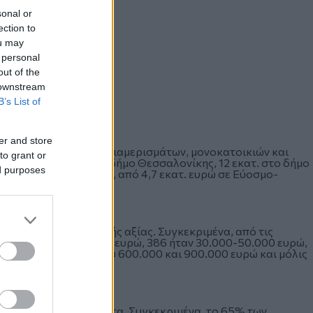
sonal or
ection to
ou may
 personal
out of the
 downstream
B’s List of
er and store
8, οι αγοραπωλησίες διαμερισμάτων, μονοκατοικιών και
to grant or
οίων τα 71 εκατ. στο δήμο Θεσσαλονίκης, 12 εκατ. στο δήμο
ed purposes
ιές και Ωραιόκαστρο, από 4,7 εκατ. ευρώ σε Εύοσμο-
ιβάσεων ήταν χαμηλής αξίας. Συγκεκριμένα, από τις
ίας 50.000 και 100.000 ευρώ, 386 ήταν 30.000-50.000 ευρώ,
συμβόλαια ήταν μεταξύ 600.000 και 900.000 ευρώ και μόλις
 κυρίως παλαιά ακίνητα. Συγκεκριμένα, το 65% των