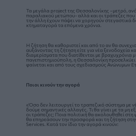
Τα μεγάλα project της Θεσσαλονίκης –μετρό, α
παραλιακού μετώπου- αλλά και οι τράπεζες που
την άλλη έχουν πάψει να χορηγούν στεγαστικά δά
κτηματαγορά τα επόμενα χρόνια.
Η ζήτηση θα καθοριστεί και από το αν θα συνεχι
αυξάνοντας τη ζήτηση είτε για νέα ξενοδοχεία κα
διαμερίσματα που διατίθενται με βραχυχρόνια 
πανεπιστημιούπολη, η Θεσσαλονίκη προσελκύει 
φαίνεται και από τους σχεδιασμούς Ανώνυμων Ε
Ποιοι κινούν την αγορά
«Όσο δεν λειτουργεί το τραπεζικό σύστημα με ν
δούμε σημαντικές αλλαγές. Τι θα γίνει με τα μη 
οι τράπεζες; Ποια πολιτική θα ακολουθηθεί στη 
θα επηρεάσουν την προσφορά και τη ζήτηση στην 
Services. Kατά τον ίδιο την αγορά κινούν: