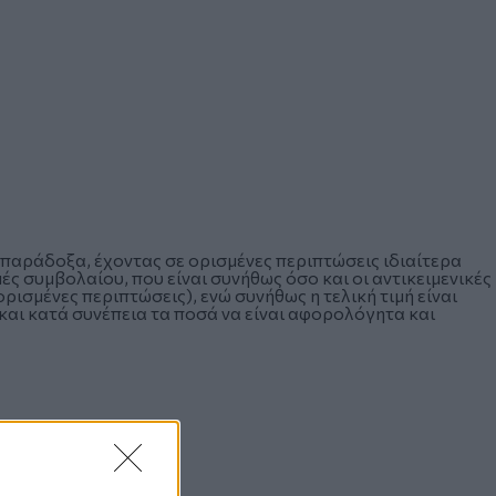
 παράδοξα, έχοντας σε ορισμένες περιπτώσεις ιδιαίτερα
μές συμβολαίου, που είναι συνήθως όσο και οι αντικειμενικές
ορισμένες περιπτώσεις), ενώ συνήθως η τελική τιμή είναι
 και κατά συνέπεια τα ποσά να είναι αφορολόγητα και