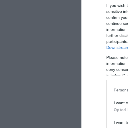
If you wish 
sensitive in
confirm you
continue se
information 
further disc
participants
Downstream 
Please note
information 
deny consent
in below Go
Persona
I want t
Opted 
I want t