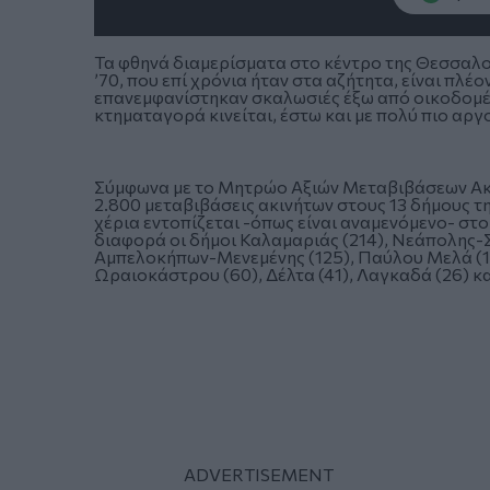
Τα φθηνά διαμερίσματα στο κέντρο της Θεσσαλονί
’70, που επί χρόνια ήταν στα αζήτητα, είναι πλ
επανεμφανίστηκαν σκαλωσιές έξω από οικοδομές
κτηματαγορά κινείται, έστω και με πολύ πιο αργ
Σύμφωνα με το
Μητρώο Αξιών Μεταβιβάσεων Ακ
2.800 μεταβιβάσεις ακινήτων στους 13 δήμους τ
χέρια εντοπίζεται -όπως είναι αναμενόμενο- στ
διαφορά οι δήμοι Καλαμαριάς (214), Νεάπολης-Σ
Αμπελοκήπων-Μενεμένης (125), Παύλου Μελά (121
Ωραιοκάστρου (60), Δέλτα (41), Λαγκαδά (26) κα