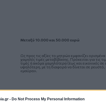
Μεταξύ 10.000 και 50.000 ευρώ
Ως προς τις αξίες το μητρώο εμφανίζει ορισμένα
χαμηλές τιμές μεταβίβασης. Πρόκειται για τις τι
τιμές ή ακόμα χαμηλότερα (έως και εικονικές σε 
υψηλότερη, με τη διαφορά να δίνεται σε ρευστό,
«μαύρα».
a.gr -
Do Not Process My Personal Information