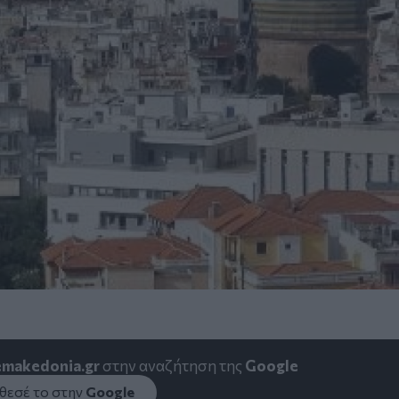
emakedonia.gr
στην αναζήτηση της
Google
εσέ το στην
Google