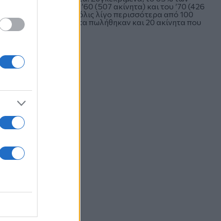
να τη δεκαετία του ’60 (507 ακίνητα) και του ’70 (426
δεκαετίας του ’50 και μόλις λίγο περισσότερα από 100
εκαπενταετία. Μάλιστα πωλήθηκαν και 20 ακίνητα που
υ ’30!