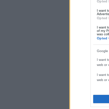
Opted 
I want 
Advertis
Opted 
I want t
of my P
was col
Opted 
Google 
I want t
web or d
I want t
web or d