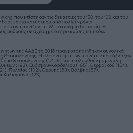
κης, που κτίστηκαν τις δεκαετίες του ’50, του ’60 και του
έον δυσεύρετα και ύστερα από πολλά χρόνια
 που ανακαινίζονται. Μετά από μια δεκαετία. Η
ούς ρυθμούς σε σχέση με τα προ κρίσης επίπεδα.
ινήτων της ΑΑΔΕ
το 2018 πραγματοποιήθηκαν συνολικά
ης Θεσσαλονίκης, Η πλειονότητα των ακινήτων που άλλαξαν
ο δήμο Θεσσαλονίκης (1.429) και ακολουθούν με μεγάλη
υκεών (192), Ευόσμου-Κορδελιού (165), Θερμαϊκού (164),
), Πυλαίας (102), Θέρμης (83), Βόλβης (57),
ι Χαλκηδόνας (23).