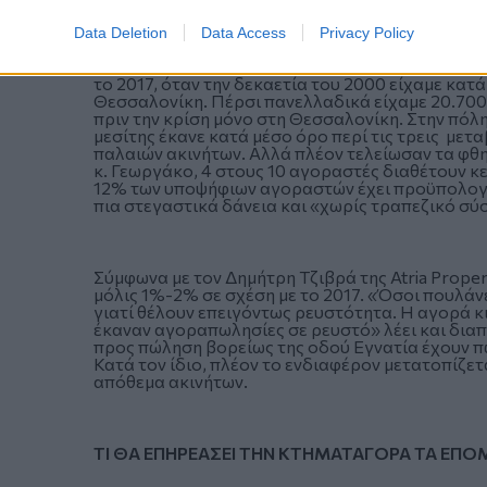
Data Deletion
Data Access
Privacy Policy
«Δεν υπάρχει λόγος για πανηγυρισμούς» σχολιάζ
Γεωργάκος της Georgakos Properties και Partheno
το 2017, όταν την δεκαετία του 2000 είχαμε κατ
Θεσσαλονίκη. Πέρσι πανελλαδικά είχαμε 20.700 
πριν την κρίση μόνο στη Θεσσαλονίκη. Στην πόλ
μεσίτης έκανε κατά μέσο όρο περί τις τρεις μετ
παλαιών ακινήτων. Αλλά πλέον τελείωσαν τα φθ
κ. Γεωργάκο, 4 στους 10 αγοραστές διαθέτουν κε
12% των υποψήφιων αγοραστών έχει προϋπολογισ
πια στεγαστικά δάνεια και «χωρίς τραπεζικό σύσ
Σύμφωνα με τον Δημήτρη Τζιβρά της Atria Proper
μόλις 1%-2% σε σχέση με το 2017. «Όσοι πουλάνε
γιατί θέλουν επειγόντως ρευστότητα. Η αγορά κ
έκαναν αγοραπωλησίες σε ρευστό» λέει και διαπ
προς πώληση βορείως της οδού Εγνατία έχουν πωλ
Κατά τον ίδιο, πλέον το ενδιαφέρον μετατοπίζετ
απόθεμα ακινήτων.
ΤΙ ΘΑ ΕΠΗΡΕΑΣΕΙ ΤΗΝ ΚΤΗΜΑΤΑΓΟΡΑ ΤΑ ΕΠΟ