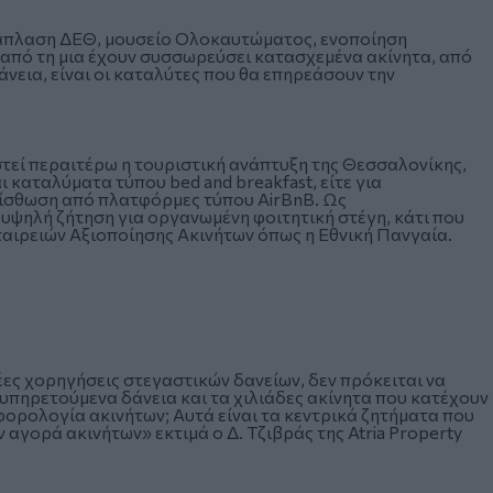
νάπλαση ΔΕΘ, μουσείο Ολοκαυτώματος, ενοποίηση
 από τη μια έχουν συσσωρεύσει κατασχεμένα ακίνητα, από
νεια, είναι οι καταλύτες που θα επηρεάσουν την
στεί περαιτέρω η τουριστική ανάπτυξη της Θεσσαλονίκης,
ι καταλύματα τύπου bed and breakfast, είτε για
μίσθωση από πλατφόρμες τύπου ΑirΒnΒ. Ως
υψηλή ζήτηση για οργανωμένη φοιτητική στέγη, κάτι που
ταιρειών Αξιοποίησης Ακινήτων όπως η Εθνική Πανγαία.
έες χορηγήσεις στεγαστικών δανείων, δεν πρόκειται να
εξυπηρετούμενα δάνεια και τα χιλιάδες ακίνητα που κατέχουν
φορολογία ακινήτων; Αυτά είναι τα κεντρικά ζητήματα που
αγορά ακινήτων» εκτιμά ο Δ. Τζιβράς της Atria Property