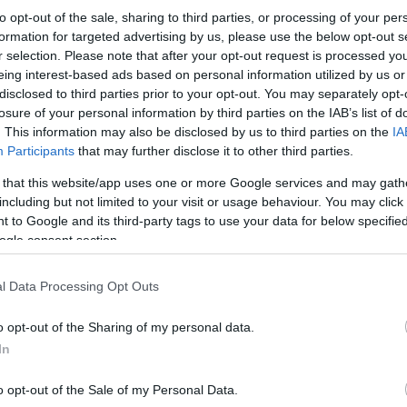
to opt-out of the sale, sharing to third parties, or processing of your per
formation for targeted advertising by us, please use the below opt-out s
r selection. Please note that after your opt-out request is processed y
eing interest-based ads based on personal information utilized by us or
disclosed to third parties prior to your opt-out. You may separately opt-
losure of your personal information by third parties on the IAB’s list of
. This information may also be disclosed by us to third parties on the
IA
Participants
that may further disclose it to other third parties.
 that this website/app uses one or more Google services and may gath
Με βάση τις δηλωμένες τιμές στο μητρώο το 201
including but not limited to your visit or usage behaviour. You may click 
οικοπέδων απέδωσαν 129,5 εκατ. ευρώ εκ των οπ
 to Google and its third-party tags to use your data for below specifi
Καλαμαριάς, από 5,4 εκατ. ευρώ σε Νεάπολη-Συκ
Κορδελιό και Θέρμη.
ogle consent section.
l Data Processing Opt Outs
Στο δήμο Θεσσαλονίκης η πλειονότητα των μεταβ
μεταβιβάσεις που έγιναν, οι 300 ήταν μεταξύ αξ
o opt-out of the Sharing of my personal data.
482 μεταξύ 10.000 και 30.000 ευρώ, μόλις τρία 
ένα άνω του 1.000.000 ευρώ.
In
o opt-out of the Sale of my Personal Data.
Αυτά που πωλήθηκαν σε πολύ χαμηλές τιμές ήταν