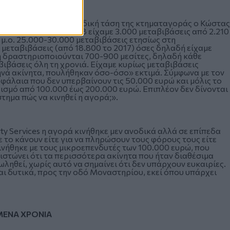
ει σχετικά με την ανοδική τάση της κτηματαγοράς ο Κώστας
n Real Estate. Το 2018 είχαμε 3.000 μεταβιβάσεις από 2.210
ά μ.ο. 25.000-30.000 μεταβιβάσεις ετησίως στη
μεταβιβάσεις (από 18.800 το 2017) όσες δηλαδή είχαμε
η δραστηριοποιούνται 700-900 μεσίτες, δηλαδή κάθε
αβιβάσεις όλη τη χρονιά. Είχαμε κυρίως μεταβιβάσεις
ηνά ακίνητα, πουλήθηκαν όσο-όσο» εκτιμά. Σύµφωνα µε τον
φάλαια που δεν υπερβαίνουν τις 50.000 ευρώ και µόλις το
µό από 100.000 έως 200.000 ευρώ. Επιπλέον δεν δίνονται
τημα πώς να κινηθεί η αγορά;».
ty Services η αγορά κινήθηκε μεν ανοδικά αλλά σε επίπεδα
 το κάνουν είτε για να πληρώσουν τους φόρους τους είτε
ινήθηκε με τους μικροεπενδυτές των 100.000 ευρώ, που
ιστώνει ότι τα περισσότερα ακίνητα που ήταν διαθέσιμα
ηθεί, χωρίς αυτό να σημαίνει ότι δεν υπάρχουν ευκαιρίες.
αι δυτικά, προς την οδό Μοναστηρίου, εκεί όπου υπάρχει
ΜΕΝΑ ΧΡΟΝΙΑ