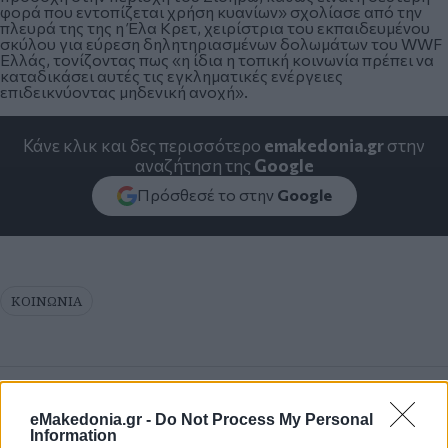
φορά που εντοπίζεται χρήση κυανίων» σχολίασε από την
πλευρά της της η Έλα Κρετ, χειρίστρια του εκπαιδευμένου
σκύλου για εύρεση δηλητηριασμένων δολωμάτων του WWF
Ελλάς, τονίζοντας πως «η ίδια η τοπική κοινωνία πρέπει να
καταδικάσει αυτές τις εγκληματικές ενέργειες
επιδεικνύοντας μηδενική ανοχή».
Κάνε κλικ και δες περισσότερο
emakedonia.gr
στην
αναζήτηση της
Google
Πρόσθεσέ το στην
Google
ΚΟΙΝΩΝΙΑ
eMakedonia.gr -
Do Not Process My Personal
Information