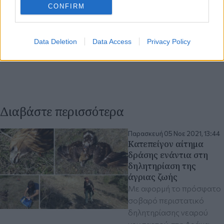
CONFIRM
Data Deletion
Data Access
Privacy Policy
Διαβάστε περισσότερα
Παρασκευή 05 Νοε 2021, 13:44
Kατεπείγον αίτημα
δράσης ενάντια στη
δηλητηρίαση της
άγριας ζωής
Με αφορμή το πρόσφατο
σοβαρό περιστατικό
δηλητηρίασης νεαρού