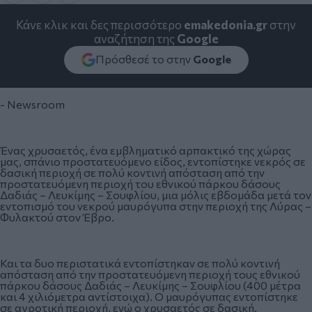
Κάνε κλικ και δες περισσότερο
emakedonia.gr
στην
αναζήτηση της
Google
Πρόσθεσέ το στην
Google
- Newsroom
Ένας χρυσαετός, ένα εμβληματικό αρπακτικό της χώρας
μας, σπάνιο προστατευόμενο είδος, εντοπίστηκε νεκρός σε
δασική περιοχή σε πολύ κοντινή απόσταση από την
προστατευόμενη περιοχή του εθνικού πάρκου δάσους
Δαδιάς – Λευκίμης – Σουφλίου, μια μόλις εβδομάδα μετά τον
εντοπισμό του νεκρού μαυρόγυπα στην περιοχή της Λύρας –
Φυλακτού στον Έβρο.
Και τα δυο περιστατικά εντοπίστηκαν σε πολύ κοντινή
απόσταση από την προστατευόμενη περιοχή τους εθνικού
πάρκου δάσους Δαδιάς – Λευκίμης – Σουφλίου (400 μέτρα
και 4 χιλιόμετρα αντίστοιχα). Ο μαυρόγυπας εντοπίστηκε
σε αγροτική περιοχή, ενώ ο χρυσαετός σε δασική.