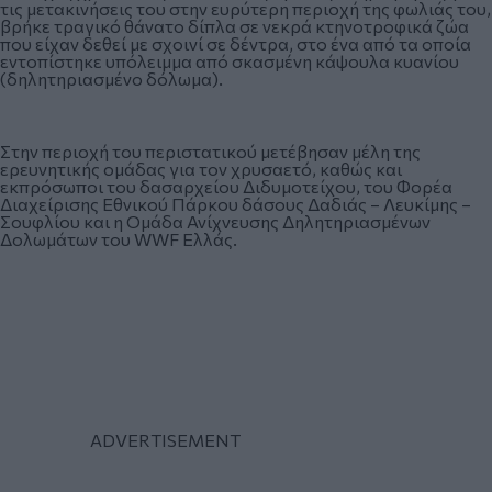
τις μετακινήσεις του στην ευρύτερη περιοχή της φωλιάς του,
βρήκε τραγικό θάνατο δίπλα σε νεκρά κτηνοτροφικά ζώα
που είχαν δεθεί με σχοινί σε δέντρα, στο ένα από τα οποία
εντοπίστηκε υπόλειμμα από σκασμένη κάψουλα κυανίου
(δηλητηριασμένο δόλωμα).
Στην περιοχή του περιστατικού μετέβησαν μέλη της
ερευνητικής ομάδας για τον χρυσαετό, καθώς και
εκπρόσωποι του δασαρχείου Διδυμοτείχου, του Φορέα
Διαχείρισης Εθνικού Πάρκου δάσους Δαδιάς – Λευκίμης –
Σουφλίου και η Ομάδα Ανίχνευσης Δηλητηριασμένων
Δολωμάτων του WWF Ελλάς.