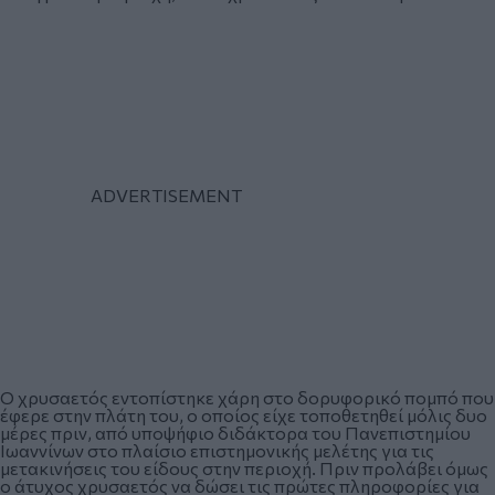
Ο χρυσαετός εντοπίστηκε χάρη στο δορυφορικό πομπό που
έφερε στην πλάτη του, ο οποίος είχε τοποθετηθεί μόλις δυο
μέρες πριν, από υποψήφιο διδάκτορα του Πανεπιστημίου
Ιωαννίνων στο πλαίσιο επιστημονικής μελέτης για τις
μετακινήσεις του είδους στην περιοχή. Πριν προλάβει όμως
ο άτυχος χρυσαετός να δώσει τις πρώτες πληροφορίες για