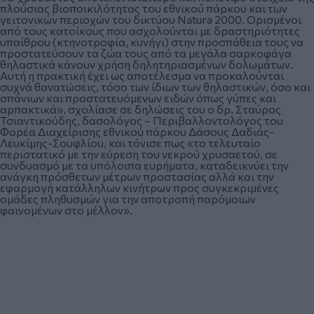
πλούσιας βιοποικιλότητας του εθνικού πάρκου και των
γειτονικών περιοχών του δικτύου Natura 2000. Ορισμένοι
από τους κατοίκους που ασχολούνται με δραστηριότητες
υπαίθρου (κτηνοτροφία, κυνήγι) στην προσπάθεια τους να
προστατεύσουν τα ζώα τους από τα μεγάλα σαρκοφάγα
θηλαστικά κάνουν χρήση δηλητηριασμένων δολωμάτων.
Αυτή η πρακτική έχει ως αποτέλεσμα να προκαλούνται
συχνά θανατώσεις, τόσο των ίδιων των θηλαστικών, όσο και
σπάνιων και προστατευόμενων ειδών όπως γύπες και
αρπακτικά», σχολίασε σε δηλώσεις του ο δρ. Σταύρος
Τσιαντικούδης, δασολόγος – Περιβαλλοντολόγος του
Φορέα Διαχείρισης εθνικού πάρκου Δάσους Δαδιάς-
Λευκίμης-Σουφλίου, και τόνισε πως «το τελευταίο
περιστατικό με την εύρεση του νεκρού χρυσαετού, σε
συνδυασμό με τα υπόλοιπα ευρήματα, καταδεικνύει την
ανάγκη πρόσθετων μέτρων προστασίας αλλά και την
εφαρμογή κατάλληλων κινήτρων προς συγκεκριμένες
ομάδες πληθυσμών για την αποτροπή παρόμοιων
φαινομένων στο μέλλον».