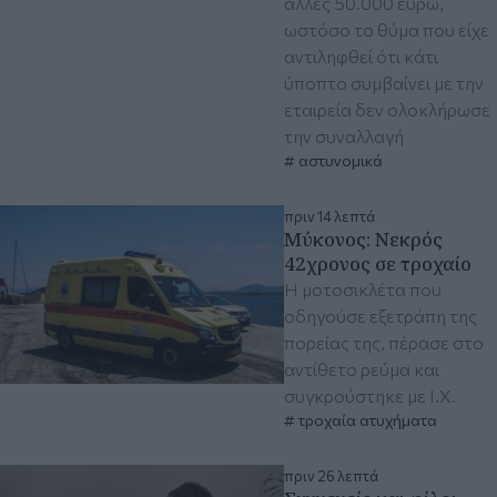
άλλες 50.000 ευρώ,
ωστόσο το θύμα που είχε
αντιληφθεί ότι κάτι
ύποπτο συμβαίνει με την
εταιρεία δεν ολοκλήρωσε
την συναλλαγή
αστυνομικά
πριν 14 λεπτά
Μύκονος: Νεκρός
42χρονος σε τροχαίο
Η μοτοσικλέτα που
οδηγούσε εξετράπη της
πορείας της, πέρασε στο
αντίθετο ρεύμα και
συγκρούστηκε με Ι.Χ.
τροχαία ατυχήματα
πριν 26 λεπτά