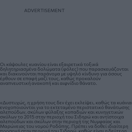
Οι κάψουλες κυανίου είναι εξαιρετικά τοξικά
δηλητηριασμένα δολώματα (φόλες) που παρασκευάζονται
και διακινούνται παράνομα με υψηλό κίνδυνο για όσους
έρθουν σε επαφή μαζί τους, καθώς προκαλούν
αναπνευστική ανακοπή και αιφνίδιο θάνατο.
«Δυστυχώς, η χρήση τους δεν έχει εκλείψει, καθώς τα κυάνια
ενοχοποιούνται για το εκτεταμένο περιστατικό θανάτωσης
αλεπούδων, σκύλων φύλαξης κοπαδιών και κυνηγετικών
σκύλων το 2015 στην περιοχή του Σιδηρώ και αντίστοιχα
αλεπούδων και σκύλων στην περιοχή της Νυμφαίας και
Μαρώνειας του νομού Ροδόπης. Πρέπει να δοθεί ιδιαίτερη
προσοχή στην περιοχή του Σιδηρώ, καθώς είναι η δεύτερη