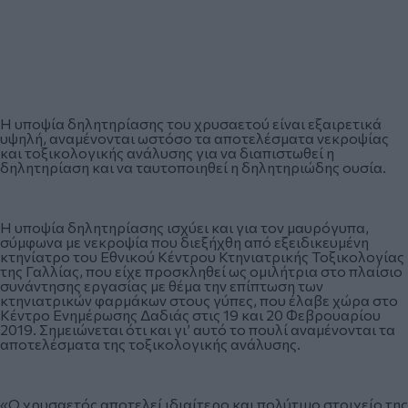
Η υποψία δηλητηρίασης του χρυσαετού είναι εξαιρετικά
υψηλή, αναμένονται ωστόσο τα αποτελέσματα νεκροψίας
και τοξικολογικής ανάλυσης για να διαπιστωθεί η
δηλητηρίαση και να ταυτοποιηθεί η δηλητηριώδης ουσία.
Η υποψία δηλητηρίασης ισχύει και για τον μαυρόγυπα,
σύμφωνα με νεκροψία που διεξήχθη από εξειδικευμένη
κτηνίατρο του Εθνικού Κέντρου Κτηνιατρικής Τοξικολογίας
της Γαλλίας, που είχε προσκληθεί ως ομιλήτρια στο πλαίσιο
συνάντησης εργασίας με θέμα την επίπτωση των
κτηνιατρικών φαρμάκων στους γύπες, που έλαβε χώρα στο
Κέντρο Ενημέρωσης Δαδιάς στις 19 και 20 Φεβρουαρίου
2019. Σημειώνεται ότι και γι’ αυτό το πουλί αναμένονται τα
αποτελέσματα της τοξικολογικής ανάλυσης.
«Ο χρυσαετός αποτελεί ιδιαίτερο και πολύτιμο στοιχείο της