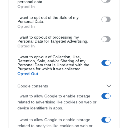
είπα πριν τον τελικό ήταν να μείνει ήρεμος και σταθερός
personal data.
grant or deny consent to Google and its third-party tags to
στην σκέψη του, να εμπιστευτεί τον εαυτό του και δεν θα
Opted In
έχει κανένα πρόβλημα».
use your data for below specified purposes in below Google
consent section.
I want to opt-out of the Sale of my
Personal Data.
Opted In
Κατά τη διάρκεια του αγώνα το μόνο που σκεφτόμουν ήταν
τις τακτικές που εφάρμοζε ο αντίπαλος και παράλληλα
I want to opt-out of processing my
παρακολουθούσα τις διάφορες μεταβολές μέσα στο
Personal Data for Targeted Advertising.
παιχνίδι. Και αυτό για να είμαι έτοιμος ανά πάσα ώρα και
Opted In
στιγμή να του πω κάτι. Το βασικότερο ήταν η ηρεμία που
είχαμε όλοι μας. Ήταν καταλύτης, την μεταδώσαμε στον
Στέφανο και αυτό έπαιξε πολύ σημαντικό ρόλο στη
I want to opt-out of Collection, Use,
συγκέντρωσή του.
Retention, Sale, and/or Sharing of my
Personal Data that Is Unrelated with the
Purposes for which it was collected.
Opted Out
Εκείνο το βράδυ ήταν όλα τέλεια. Ο Στέφανος ήταν πολύ
πολύ χαρούμενος. Θα πρέπει, όμως, τώρα να βρει και λίγο
Google consents
χρόνο για να συνειδητοποιήσει τον τόσο μεγάλο άθλο που
πέτυχε. Πιο όμορφο συναίσθημα είναι δύσκολο να νιώσεις.
I want to allow Google to enable storage
Δυστυχώς, υπάρχουν πολλές υποχρεώσεις για τον Στέφανο,
αλλά το επόμενο διάστημα θα έχει την ευκαιρία να
related to advertising like cookies on web or
ξεκουραστεί και να το χαρεί όσο μπορεί.
device identifiers in apps.
I want to allow Google to enable storage
«Μοναχικός ο δρόμος προς την κορυφή»
related to analytics like cookies on web or