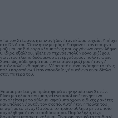
«Για τον Στέφανο, η επιλογή δεν ήταν εξίσου τυχαία. Υπήρχε
στο DNA του. Όταν ήταν μικρός ο Στέφανος, τον έπαιρνα
μαζί μου σε διάφορα κλαμπ τένις που οργάνωνα στην Αθήνα.
Ο ίδιος, εξάλλου, ήθελε να περνάει πολύ χρόνο μαζί μου,
γιατί του έλειπα δεδομένου ότι εργαζόμουν πολλές ώρες.
Συνεπώς, κάθε φορά που τον έπαιρνα μαζί μου ήταν γι’
αυτόν πολύ ενδιαφέρον. Μέσα από εμένα αγάπησε το τένις
πολύ παραπάνω. Ήταν σπουδαίο γι’ αυτόν να είναι δίπλα
στον πατέρα του.
Έπιασε ρακέτα για πρώτη φορά στην ηλικία των 3 ετών.
Είναι μία ηλικία που μπορεί ένα παιδί να ξεκινήσει να
ασχολείται με το άθλημα, αφού υπάρχουν ειδικές ρακέτες
και μπάλες γι’ αυτόν τον σκοπό. Αυτή ήταν η πρώτη του
επαφή με το τένις. Ωστόσο, το πρώτο άθλημα με το οποίο
ασχολήθηκε ήταν το ποδόσφαιρο. Παράλληλα, είχε
δοκιμάσει μπάσκετ, κολύμπι. Είναι σημαντικό τα παιδιά ν’