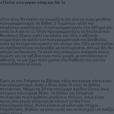
«Τίτλοι στα γκραν σλαμ και Νο 1»
«Στο τένις θα πρέπει να γνωρίζετε ότι γίνεται ένας μεγάλος
προγραμματισμός σε βάθος 2-5 χρόνων, αλλά και
επιμέρους μικρότεροι. Ο προγραμματισμός στο άθλημά μας
είναι το Α και το Ω. Όταν προγραμματίζεις τη δουλειά που
θα κάνεις, ξέρεις γιατί την κάνεις και τότε ο αθλητής
συμμετέχει σε αυτόν τον προγραμματισμό και βοηθείται,
ώστε να πετύχει πιο εύκολα τον στόχο του. Όλο αυτό πρέπει
να σχεδιαστεί και να δομηθεί με λεπτομέρεια, αλλιώς δεν θα
μπορεί να δουλεύει Τα κενά που υπάρχουν ανάμεσα στους
αγώνες και τα ταξίδια είναι πολύ μικρά, με αποτέλεσμα ο
αθλητής να μην έχει πολύ χρόνο στη διάθεσή του για την
οποιαδήποτε αλλαγή.
Εμείς με τον Στέφανο τα βάλαμε κάτω και είχαμε κάνει έναν
προγραμματισμό, όταν ο ίδιος ήταν 15 ετών σε βάθος
πενταετίας. Μέχρι τα 20 του πετύχαμε σχεδόν όλους τους
στόχους που είχαμε θέσει. Το πλάνο της επόμενης
πενταετίας περιλαμβάνει μεγάλους τίτλους, όπως είναι
αυτοί στα γκραν σλαμ και σε κάνουν το Νο 1 του
παγκόσμιου τένις. Αυτοί είναι οι μεγάλοι μας στόχοι.
Παράλληλα, βέβαια, να είναι υγιής και να συνεχίζει να παίζει
καλό τένις».