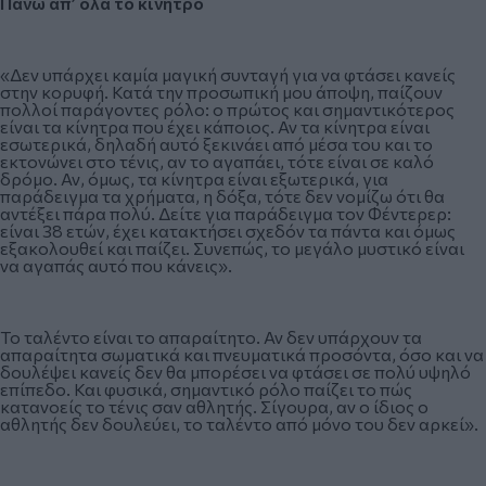
Πάνω απ’ όλα το κίνητρο
«Δεν υπάρχει καμία μαγική συνταγή για να φτάσει κανείς
στην κορυφή. Κατά την προσωπική μου άποψη, παίζουν
πολλοί παράγοντες ρόλο: ο πρώτος και σημαντικότερος
είναι τα κίνητρα που έχει κάποιος. Αν τα κίνητρα είναι
εσωτερικά, δηλαδή αυτό ξεκινάει από μέσα του και το
εκτονώνει στο τένις, αν το αγαπάει, τότε είναι σε καλό
δρόμο. Αν, όμως, τα κίνητρα είναι εξωτερικά, για
παράδειγμα τα χρήματα, η δόξα, τότε δεν νομίζω ότι θα
αντέξει πάρα πολύ. Δείτε για παράδειγμα τον Φέντερερ:
είναι 38 ετών, έχει κατακτήσει σχεδόν τα πάντα και όμως
εξακολουθεί και παίζει. Συνεπώς, το μεγάλο μυστικό είναι
να αγαπάς αυτό που κάνεις».
Το ταλέντο είναι το απαραίτητο. Αν δεν υπάρχουν τα
απαραίτητα σωματικά και πνευματικά προσόντα, όσο και να
δουλέψει κανείς δεν θα μπορέσει να φτάσει σε πολύ υψηλό
επίπεδο. Και φυσικά, σημαντικό ρόλο παίζει το πώς
κατανοείς το τένις σαν αθλητής. Σίγουρα, αν ο ίδιος ο
αθλητής δεν δουλεύει, το ταλέντο από μόνο του δεν αρκεί».