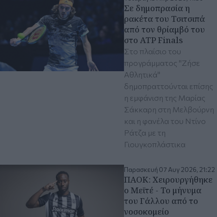
Σε δημοπρασία η
ρακέτα του Τσιτσιπά
από τον θρίαμβό του
στο ATP Finals
Στο πλαίσιο του
προγράμματος "Ζήσε
Αθλητικά"
δημοπραττούνται επίσης
η εμφάνιση της Μαρίας
Σάκκαρη στη Μελβούρνη
και η φανέλα του Ντίνο
Ράτζα με τη
Γιουγκοπλάστικα
Παρασκευή 07 Αυγ 2026, 21:22
ΠΑΟΚ: Χειρουργήθηκε
ο Μεϊτέ - Το μήνυμα
του Γάλλου από το
νοσοκομείο