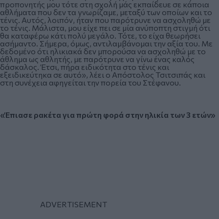
προπονητής μου τότε στη σχολή μάς εκπαίδευε σε κάποια
αθλήματα που δεν τα γνωρίζαμε, μεταξύ των οποίων και το
τένις. Αυτός, λοιπόν, ήταν που παρότρυνε να ασχοληθώ με
το τένις. Μάλιστα, μου είχε πει σε μία ανύποπτη στιγμή ότι
θα καταφέρω κάτι πολύ μεγάλο. Τότε, το είχα θεωρήσει
ασήμαντο. Σήμερα, όμως, αντιλαμβάνομαι την αξία του. Με
δεδομένο ότι ηλικιακά δεν μπορούσα να ασχοληθώ με το
άθλημα ως αθλητής, με παρότρυνε να γίνω ένας καλός
δάσκαλος. Έτσι, πήρα ειδικότητα στο τένις και
εξειδικεύτηκα σε αυτό», λέει ο Απόστολος Τσιτσιπάς και
στη συνέχεια αφηγείται την πορεία του Στέφανου.
«Έπιασε ρακέτα για πρώτη φορά στην ηλικία των 3 ετών»