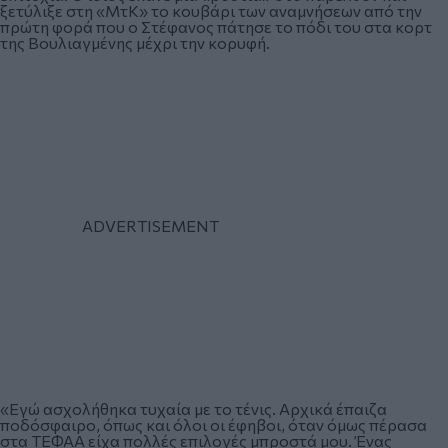
ξετύλιξε στη «ΜτΚ» το κουβάρι των αναμνήσεων από την
πρώτη φορά που ο Στέφανος πάτησε το πόδι του στα κορτ
της Βουλιαγμένης μέχρι την κορυφή.
«Εγώ ασχολήθηκα τυχαία με το τένις. Αρχικά έπαιζα
ποδόσφαιρο, όπως και όλοι οι έφηβοι, όταν όμως πέρασα
στα ΤΕΦΑΑ είχα πολλές επιλογές μπροστά μου. Ένας