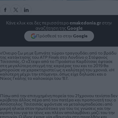
Κάνε κλικ και δες περισσότερο
emakedonia.gr
στην
αναζήτηση της
Google
Πρόσθεσέ το στην
Google
«Όνειρο ζω μη με ξυπνάτε τώρα» τραγουδάει από το βράδυ
της κατάκτησης του ATP Finals στο Λονδίνο ο Στέφανος
Τσιτσιπάς. Ο «Στεφ» από το Προάστιο Καρδίτσας έφτασε
στη μεγαλύτερη στιγμή της καριέρας του και το 2019 θα
μπορούσε να χαρακτηριστεί ως η καλύτερή του χρονιά. «Η
καλύτερη μέχρι την επόμενη», όπως είχε δηλώσει και ο
Νίκος Γκάλης το καλοκαίρι του ‘87.
Πίσω από την επιτυχημένη πορεία του 21χρονου τενίστα δεν
κρύβεται άλλος πέρα από τον πατέρα και προπονητή του: ο
Απόστολος Τσιτσιπάς φρόντισε να μεταλαμπαδεύσει από
μικρή ηλικία στον πρωτότοκο γιο του τις γνώσεις και την
αγάπη του για το τένις και πλέον απολαμβάνει μαζί του την
επιτυχία. Ο ίδιος έκανε μία «βουτιά» στο παρελθόν και