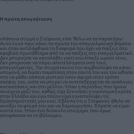
Η πρώτη απογοήτευση
«Κάποια στιγμή ο Στέφανος είπε ‘θέλω να τα παρατήσω’.
Αυτό έγινε πριν κάνει τα πρώτα του επαγγελματικά βήματα
και όταν αντιλήφθηκα τη διαφορά που έχει να παίζεις στο
εφηβικό πρωτάθλημα από το να παίζεις στο επαγγελματικό.
Δεν μπορούσε να καταλάβει γιατί ενώ έπαιζε ωραίο τένις,
δεν μπορούσε να πάρει αποτελέσματα από τους
επαγγελματίες. Την στιγμή εκείνη τον συμβούλεψα να κάνει
υπομονή, να δώσει παράταση στον εαυτό του και τον ώθησα
στο να μάθει κάποια μυστικά όσον αφορά στον τρόπο
σκέψης του, ώστε να μπορεί να αντεπεξέρχεται σε ανάλογες
καταστάσεις και στο μέλλον. Ήταν η περίοδος που ήμουν
συνέχεια μαζί του, καθώς είχε ξεκινήσει η οικονομική κρίση
στην Ελλάδα και εγώ πλέον είχα εγκαταλείψει τις
δραστηριότητές μου εκεί. Έβλεπα ότι ο Στέφανος ήθελε να
ανοίξει τα φτερά του και να δημιουργήσει. Έπρεπε να είμαι
κοντά του. Ήταν ένα δύσκολο στοίχημα, που όμως
αποφάσισα να το βάλουμε».