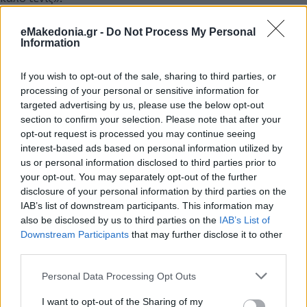
eMakedonia.gr -
Do Not Process My Personal
«Με ένεση στο Λονδίνο»
Information
If you wish to opt-out of the sale, sharing to third parties, or
«Την περίμενα αυτήν την επιτυχία στο Λονδίνο. Από τις
processing of your personal or sensitive information for
πρώτες προπονήσεις μου έδειξε ο Στέφανος ότι είναι εκεί.
targeted advertising by us, please use the below opt-out
Είναι μία δύσκολη δοκιμασία στην οποία υποβάλλονται οι
section to confirm your selection. Please note that after your
αθλητές και θα πρέπει να είναι προσεκτικοί και ν’
αποφεύγουν τις μεγάλες εντάσεις, γιατί φτάνουν στα
opt-out request is processed you may continue seeing
απόλυτα όρια. Επίσης, υπάρχουν και αστάθμητοι
interest-based ads based on personal information utilized by
παράγοντες: για παράδειγμα, ο Στέφανος την τρίτη ημέρα
us or personal information disclosed to third parties prior to
των αγώνων στο Λονδίνο ένιωσε πόνο στο πόδι του και δεν
μπορούσε να το πατήσει. Δεδομένου ότι το πρόβλημα δεν
your opt-out. You may separately opt-out of the further
μπορούσε να λυθεί με φυσικοθεραπευτικό τρόπο,
disclosure of your personal information by third parties on the
αναγκάστηκε να κάνει ένεση για να παίξει. Ο ίδιος, μάλιστα,
IAB’s list of downstream participants. This information may
βλέποντας την κατάσταση στην οποία ήταν το πόδι του, είπε
‘δεν κατεβαίνω στον αγώνα. Τελικά, κατόπιν δικής μας
also be disclosed by us to third parties on the
IAB’s List of
παρότρυνσης έπαιξε κανονικά στον αγώνα με τον Ζβέρεφ.
Downstream Participants
that may further disclose it to other
third parties.
Please note that this website/app uses one or more Google
Δεν του έδωσα κάποια ιδιαίτερη συμβουλή πριν από τον
Personal Data Processing Opt Outs
τελικό. Είχε προηγηθεί, εξάλλου, μία ρουτίνα
services and may gather and store information including but
προετοιμασίας και ήξερα ότι είναι έτοιμος. Το μόνο που τού
not limited to your visit or usage behaviour. You may click to
I want to opt-out of the Sharing of my