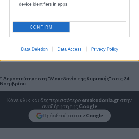
device identifiers in apps.
«Θα του δώσω την ίδια συμβουλή που του έδωσε και ο
Πρόεδρος της Δημοκρατίας, Προκόπης Παυλόπουλος. Του
CONFIRM
είχε πει ότι είναι μοναχικός ο δρόμος προς την κορυφή και
πρέπει να αντέξεις αυτήν τη μοναξιά. Ίσως είναι και πιο
δύσκολο από το να κερδίζεις τους αντιπάλους σου στο
γήπεδο. Χρειάζεται ψυχικές δυνάμεις, σωφροσύνη, σοφία,
για να μείνει κανείς ταπεινός και πρέπει να μάθει να
Data Deletion
Data Access
Privacy Policy
εμπιστεύεται τους ανθρώπους που είναι κοντά του. Ο
Στέφανος είναι ευτυχώς ένα παιδί που εμπιστεύεται».
* Δημοσιεύτηκε στη "Μακεδονία της Κυριακής" στις 24
Νοεμβρίου
Κάνε κλικ και δες περισσότερο
emakedonia.gr
στην
αναζήτηση της
Google
Πρόσθεσέ το στην
Google