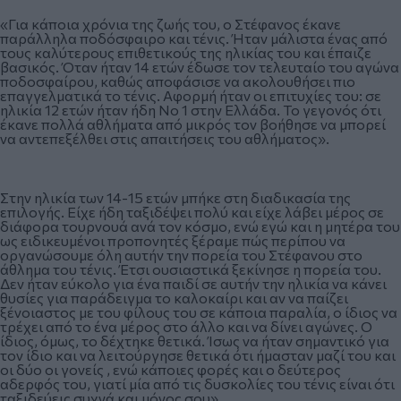
«Για κάποια χρόνια της ζωής του, ο Στέφανος έκανε
παράλληλα ποδόσφαιρο και τένις. Ήταν μάλιστα ένας από
τους καλύτερους επιθετικούς της ηλικίας του και έπαιζε
βασικός. Όταν ήταν 14 ετών έδωσε τον τελευταίο του αγώνα
ποδοσφαίρου, καθώς αποφάσισε να ακολουθήσει πιο
επαγγελματικά το τένις. Αφορμή ήταν οι επιτυχίες του: σε
ηλικία 12 ετών ήταν ήδη Νο 1 στην Ελλάδα. Το γεγονός ότι
έκανε πολλά αθλήματα από μικρός τον βοήθησε να μπορεί
να αντεπεξέλθει στις απαιτήσεις του αθλήματος».
Στην ηλικία των 14-15 ετών μπήκε στη διαδικασία της
επιλογής. Είχε ήδη ταξιδέψει πολύ και είχε λάβει μέρος σε
διάφορα τουρνουά ανά τον κόσμο, ενώ εγώ και η μητέρα του
ως ειδικευμένοι προπονητές ξέραμε πώς περίπου να
οργανώσουμε όλη αυτήν την πορεία του Στέφανου στο
άθλημα του τένις. Έτσι ουσιαστικά ξεκίνησε η πορεία του.
Δεν ήταν εύκολο για ένα παιδί σε αυτήν την ηλικία να κάνει
θυσίες για παράδειγμα το καλοκαίρι και αν να παίζει
ξένοιαστος με του φίλους του σε κάποια παραλία, ο ίδιος να
τρέχει από το ένα μέρος στο άλλο και να δίνει αγώνες. Ο
ίδιος, όμως, το δέχτηκε θετικά. Ίσως να ήταν σημαντικό για
τον ίδιο και να λειτούργησε θετικά ότι ήμασταν μαζί του και
οι δύο οι γονείς , ενώ κάποιες φορές και ο δεύτερος
αδερφός του, γιατί μία από τις δυσκολίες του τένις είναι ότι
ταξιδεύεις συχνά και μόνος σου».