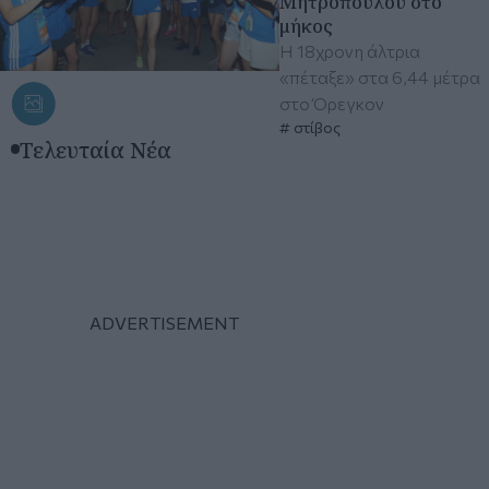
Μητροπούλου στο
μήκος
Η 18χρονη άλτρια
«πέταξε» στα 6,44 μέτρα
στο Όρεγκον
στίβος
Τελευταία Νέα