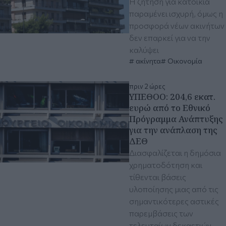
Η ζήτηση για κατοικία
παραμένει ισχυρή, όμως η
προσφορά νέων ακινήτων
δεν επαρκεί για να την
καλύψει
ακίνητα
Οικονομία
πριν 2 ώρες
ΥΠΕΘΟΟ: 204,6 εκατ.
ευρώ από το Εθνικό
Πρόγραμμα Ανάπτυξης
για την ανάπλαση της
ΔΕΘ
Διασφαλίζεται η δημόσια
χρηματοδότηση και
τίθενται βάσεις
υλοποίησης μιας από τις
σημαντικότερες αστικές
παρεμβάσεις των
τελευταίων δεκαετιών