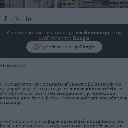
Κάνε κλικ και δες περισσότερο
emakedonia.gr
στην
αναζήτηση της
Google
Πρόσθεσέ το στην
Google
- Newsroom
Η αντιμετώπιση της
στεγαστικής κρίσης
βρίσκεται ψηλά
στην κυβερνητική ατζέντα, με το
οικονομικό επιτελείο
να
εξετάζει νέα μέτρα που
θα ενισχύσουν την προσφορά
κατοικιών
και θα συμβάλουν στη
συγκράτηση του κόστους
στέγασης.
Στο πλαίσιο αυτό,
η κυβέρνηση αναζητά παρεμβάσεις
που
θα αξιοποιήσουν το υφιστάμενο οικιστικό απόθεμα, ενώ
ο