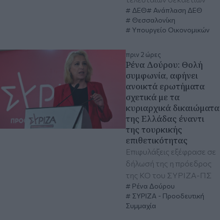
ΔΕΘ
Ανάπλαση ΔΕΘ
Θεσσαλονίκη
Υπουργείο Οικονομικών
πριν 2 ώρες
Ρένα Δούρου: Θολή
συμφωνία, αφήνει
ανοικτά ερωτήματα
σχετικά με τα
κυριαρχικά δικαιώματα
της Ελλάδας έναντι
της τουρκικής
επιθετικότητας
Επιφυλάξεις εξέφρασε σε
δήλωσή της η πρόεδρος
της ΚΟ του ΣΥΡΙΖΑ-ΠΣ
Ρένα Δούρου
ΣΥΡΙΖΑ - Προοδευτική
Συμμαχία