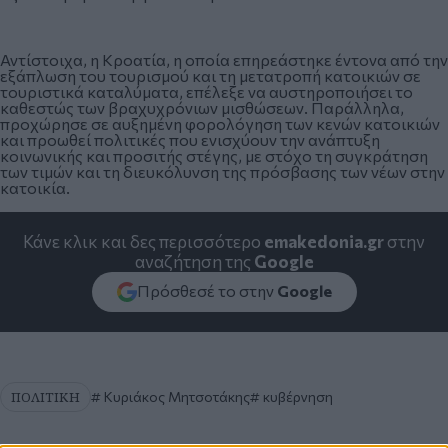
Αντίστοιχα, η Κροατία, η οποία επηρεάστηκε έντονα από την
εξάπλωση του τουρισμού και τη μετατροπή κατοικιών σε
τουριστικά καταλύματα, επέλεξε να αυστηροποιήσει το
καθεστώς των βραχυχρόνιων μισθώσεων. Παράλληλα,
προχώρησε σε αυξημένη φορολόγηση των κενών κατοικιών
και προωθεί πολιτικές που ενισχύουν την ανάπτυξη
κοινωνικής και προσιτής στέγης, με στόχο τη συγκράτηση
των τιμών και τη διευκόλυνση της πρόσβασης των νέων στην
κατοικία.
Κάνε κλικ και δες περισσότερο
emakedonia.gr
στην
αναζήτηση της
Google
Πρόσθεσέ το στην
Google
ΠΟΛΙΤΙΚΗ
Κυριάκος Μητσοτάκης
κυβέρνηση