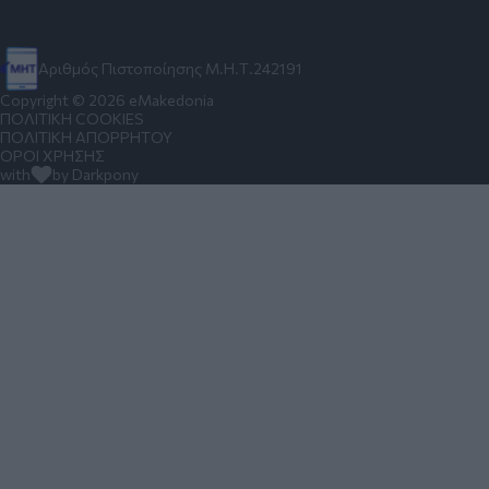
Αριθμός Πιστοποίησης Μ.Η.Τ.242191
Copyright © 2026 eMakedonia
ΠΟΛΙΤΙΚΗ COOKIES
ΠΟΛΙΤΙΚΗ ΑΠΟΡΡΗΤΟΥ
ΟΡΟΙ ΧΡΗΣΗΣ
with
by Darkpony