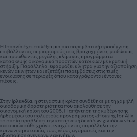
Η Ισπανία έχει επιλέξει μια πιο παρεμβατική προσέγγιση,
επιβάλλοντας περιορισμούς στις βραχυχρόνιες μισθώσεις
και προωθώντας μεγάλης κλίμακας προγράμματα
κατασκευής οικονομικά προσιτών κατοικιών με κρατική
στήριξη. Παράλληλα, εφαρμόζει κίνητρα για την αξιοποίηση
κενών ακινήτων και εξετάζει παρεμβάσεις στις τιμές
ενοικίασης σε περιοχές όπου καταγράφονται έντονες
πιέσεις.
Στην
Ιρλανδία
, η στεγαστική κρίση συνδέθηκε με τη χαμηλή
οικοδομική δραστηριότητα που ακολούθησε την
οικονομική κρίση του 2008. Η απάντηση της κυβέρνησης
ήρθε μέσω του πολυετούς προγράμματος «Housing for All»,
το οποίο προβλέπει την κατασκευή δεκάδων χιλιάδων νέων
κατοικιών κάθε χρόνο, ενισχύοντας παράλληλα την
κοινωνική κατοικία, τους νέους αγοραστές και την
αξιοποίηση ανενεργών ακινήτων.