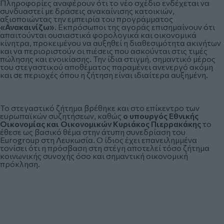
Πληροφορίες αναφέρουν ότι το νέο σχέδιο ενδέχεται να
συνδυαστεί με δράσεις ανακαίνισης κατοικιών,
αξιοποιώντας την εμπειρία του προγράμματος
«Ανακαινίζω»
. Εκπρόσωποι της αγοράς επισημαίνουν ότι
απαιτούνται ουσιαστικά φορολογικά και οικονομικά
κίνητρα, προκειμένου να αυξηθεί η διαθεσιμότητα ακινήτων
και να περιοριστούν οι πιέσεις που ασκούνται στις τιμές
πώλησης και ενοικίασης. Την ίδια στιγμή, σημαντικό μέρος
του στεγαστικού αποθέματος παραμένει ανενεργό ακόμη
και σε περιοχές όπου η ζήτηση είναι ιδιαίτερα αυξημένη.
Το στεγαστικό ζήτημα βρέθηκε και στο επίκεντρο των
ευρωπαϊκών συζητήσεων, καθώς
ο υπουργός Εθνικής
Οικονομίας και Οικονομικών Κυριάκος Πιερρακάκης
το
έθεσε ως βασικό θέμα στην άτυπη συνεδρίαση του
Eurogroup στη Λευκωσία. Ο ίδιος έχει επανειλημμένα
τονίσει ότι η πρόσβαση στη στέγη αποτελεί τόσο ζήτημα
κοινωνικής συνοχής όσο και σημαντική οικονομική
πρόκληση.