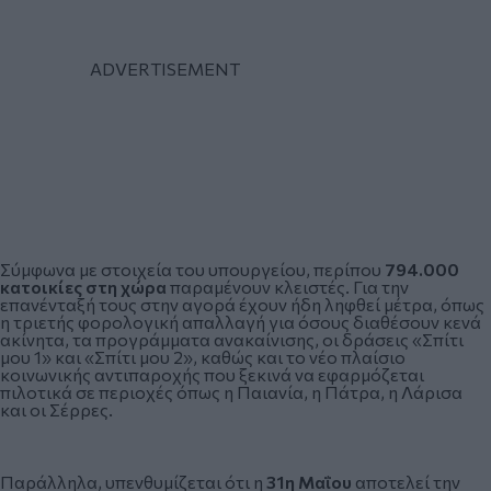
Σύμφωνα με στοιχεία του υπουργείου, περίπου
794.000
κατοικίες στη χώρα
παραμένουν κλειστές. Για την
επανένταξή τους στην αγορά έχουν ήδη ληφθεί μέτρα, όπως
η τριετής φορολογική απαλλαγή για όσους διαθέσουν κενά
ακίνητα, τα προγράμματα ανακαίνισης, οι δράσεις «Σπίτι
μου 1» και «Σπίτι μου 2», καθώς και το νέο πλαίσιο
κοινωνικής αντιπαροχής που ξεκινά να εφαρμόζεται
πιλοτικά σε περιοχές όπως η Παιανία, η Πάτρα, η Λάρισα
και οι Σέρρες.
Παράλληλα, υπενθυμίζεται ότι η
31η Μαΐου
αποτελεί την