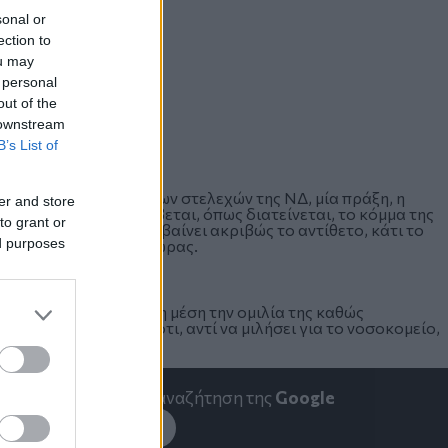
sonal or
ection to
ou may
 personal
out of the
 downstream
B’s List of
διασμένη ενέργεια των στελεχών της ΝΔ, μία πράξη, η
er and store
κρατίας τις οποίες σέβεται, όπως διατείνεται, το κόμμα της
to grant or
μως δείχνει πως συμβαίνει ακριβώς το αντίθετο, κάτι το
ed purposes
τικούς πολίτες της χώρας.
ατζηγεωργίου
άφησε στη μέση την ομιλία της
καθώς
άφηναν να εννοηθεί ότι, αντί να μιλήσει για το νοσοκομείο,
emakedonia.gr
στην αναζήτηση της
Google
εσέ το στην
Google