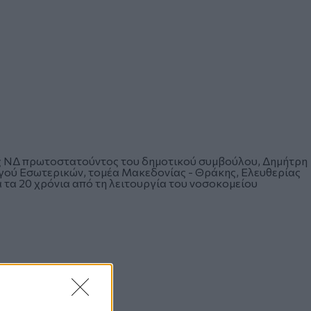
ης ΝΔ πρωτοστατούντος του δημοτικού συμβούλου, Δημήτρη
ργού Εσωτερικών, τομέα Μακεδονίας - Θράκης, Ελευθερίας
 τα 20 χρόνια από τη λειτουργία του νοσοκομείου