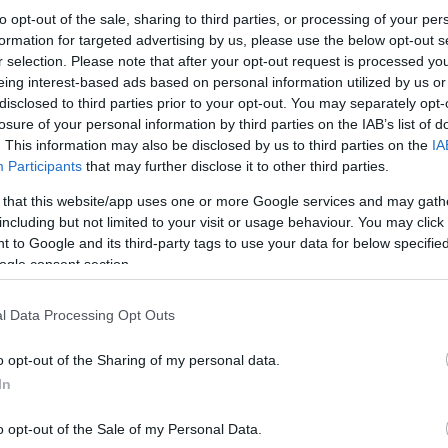
to opt-out of the sale, sharing to third parties, or processing of your per
formation for targeted advertising by us, please use the below opt-out s
r selection. Please note that after your opt-out request is processed y
eing interest-based ads based on personal information utilized by us or
disclosed to third parties prior to your opt-out. You may separately opt-
losure of your personal information by third parties on the IAB’s list of
. This information may also be disclosed by us to third parties on the
IA
Participants
that may further disclose it to other third parties.
Ο ΣΥΡΙΖΑ Θεσσαλονίκης καταγγέλλει την προσχε
 that this website/app uses one or more Google services and may gath
οποία έρχεται σε αντίθεση με τις αρχές της δημο
including but not limited to your visit or usage behaviour. You may click 
αξιωματικής αντιπολίτευσης. Η πραγματικότητα ό
 to Google and its third-party tags to use your data for below specifi
οποίο θα πρέπει να προβληματίσει τους δημοκρα
ogle consent section.
Να θυμίσουμε ότι στη χθεσινή εκδήλωση η κ. Χ
l Data Processing Opt Outs
ενοχλήθηκε από τα σχόλια του ακροατηρίου, που 
μιλούσε για την κυβέρνηση.
o opt-out of the Sharing of my personal data.
In
Κάνε κλικ και δες περισσότερο
Πρόσθ
o opt-out of the Sale of my Personal Data.