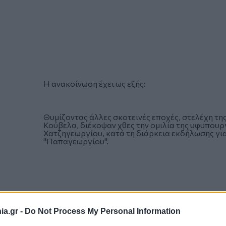
Η ανακοίνωση έχει ως εξής:
Θυμίζοντας άλλες σκοτεινές εποχές, στελέχη τ
Κούβελα, διέκοψαν χθες την ομιλία της υφυπου
Χατζηγεωργίου, κατά τη διάρκεια εκδήλωσης για
"Παπαγεωργίου".
a.gr -
Do Not Process My Personal Information