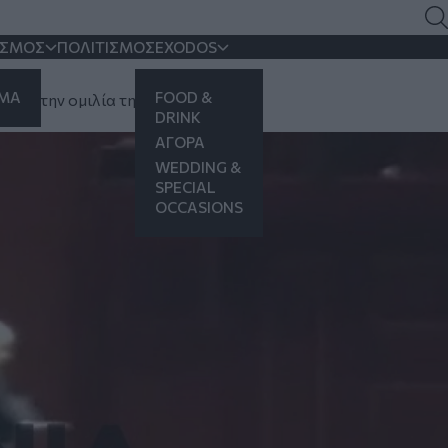
Μιλά για «παρακρατικές
ΙΣΜΟΣ
ΠΟΛΙΤΙΣΜΟΣ
EXODOS
ΗΜΑ
FOOD &
κοψε την ομιλία της
DRINK
ΑΓΟΡΑ
WEDDING &
SPECIAL
OCCASIONS