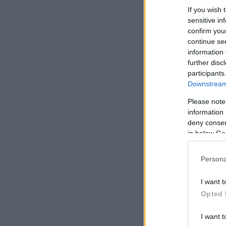
If you wish 
sensitive in
confirm you
continue se
information 
further disc
participants
Downstream 
Please note
information 
deny consent
in below Go
Persona
I want t
Opted 
I want t