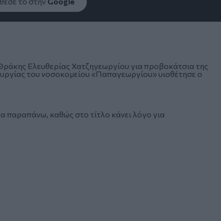
εσέ το στην
Google
 Θράκης Ελευθερίας Χατζηγεωργίου για προβοκάτσια της
τουργίας του νοσοκομείου «Παπαγεωργίου» υιοθέτησε ο
 παραπάνω, καθώς στο τίτλο κάνει λόγο για