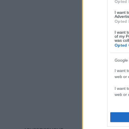
Opted 
I want 
Advertis
Opted 
I want t
of my P
was col
Opted 
Google 
I want t
web or d
I want t
web or d