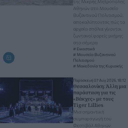
της Μικρής Μητρόπολης
Αθηνών στο Μουσείο
Βυζαντινού Πολιτισμού,
αποκαλύπτοντας πώς τα
αρχαία σπόλια γίνονται
ζωντανοί φορείς μνήμης
στο σήμερα
Εικαστικά
Μουσείο Βυζαντινού
Πολιτισμού
Μακεδονία της Κυριακής
Παρασκευή 07 Αυγ 2026, 18:12
Θεσσαλονίκη: Άλλη μια
παράσταση για τις
«Βάκχες» με τους
Tiger Lillies
Μια σημαντική
συμπαραγωγή του
Φεστιβάλ Αθηνών