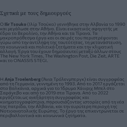
Σχετικά με τους δημιουργούς
Ο
Ilir
Tsouko
(Ιλίρ Τσούκο) γεννήθηκε στην Αλβανία το 1990
και μεγάλωσε στην Αθήνα. Είναι εικαστικός αφηγητής με
έδρα το Βερολίνο, την Αθήνα και τα Τίρανα. Τα
μακροπρόθεσμα έργα και οι σειρές του περιστρέφονται
γύρω από την αντίληψη της ταυτότητας, τη μετανάστευση,
τα κοινωνικά και πολιτικά ζητήματα και την κλιματική
αλλαγή. Έργα του έχουν δημοσιευτεί μεταξύ άλλων στους
The New York Times, The Washington Post, Die Zeit, ARTE
και το ONASSIS STEGI.
Η
Anja
Troelenberg
(Άνια Τρόλενμπεργκ) είναι συγγραφέας
από τη Γερμανία, γεννημένη το 1993. Από το 2017 εργάζεται
στα Βαλκάνια, αρχικά για το Ίδρυμα Χάινριχ Μπελ στο
Σαράγεβο και από το 2019 στα Τίρανα. Από το 2022
εργάζεται ως ανεξάρτητη συγγραφέας και
κινηματογραφίστρια, παρουσιάζοντας ιστορίες από τη νέα
της πατρίδα, την Αλβανία, και την ευρύτερη περιοχή της
Νοτιοανατολικής Ευρώπης. Το έργο της επικεντρώνεται σε
περιβαλλοντικά και κοινωνικά ζητήματα.