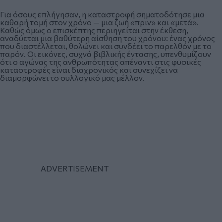
Για όσους επλήγησαν, η καταστροφή σηματοδότησε μια
καθαρή τομή στον χρόνο — μια ζωή «πριν» και «μετά».
Καθώς όμως ο επισκέπτης περιηγείται στην έκθεση,
αναδύεται μια βαθύτερη αίσθηση του χρόνου: ένας χρόνος
που διαστέλλεται, θολώνει και συνδέει το παρελθόν με το
παρόν. Οι εικόνες, συχνά βιβλικής έντασης, υπενθυμίζουν
ότι ο αγώνας της ανθρωπότητας απέναντι στις φυσικές
καταστροφές είναι διαχρονικός και συνεχίζει να
διαμορφώνει το συλλογικό μας μέλλον.