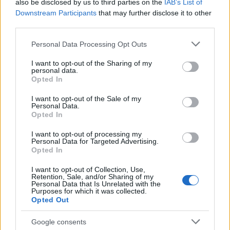
also be disclosed by us to third parties on the
IAB’s List of
Downstream Participants
that may further disclose it to other
third parties.
Please note that this website/app uses one or more Google
Personal Data Processing Opt Outs
services and may gather and store information including but
not limited to your visit or usage behaviour. You may click to
I want to opt-out of the Sharing of my
personal data.
grant or deny consent to Google and its third-party tags to
Opted In
use your data for below specified purposes in below Google
consent section.
I want to opt-out of the Sale of my
Personal Data.
Opted In
I want to opt-out of processing my
Personal Data for Targeted Advertising.
Opted In
I want to opt-out of Collection, Use,
Retention, Sale, and/or Sharing of my
Personal Data that Is Unrelated with the
Purposes for which it was collected.
Opted Out
Google consents