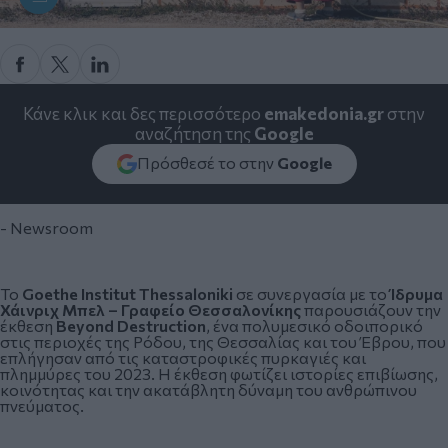
Κάνε κλικ και δες περισσότερο
emakedonia.gr
στην
αναζήτηση της
Google
Πρόσθεσέ το στην
Google
- Newsroom
Το
Goethe Institut Thessaloniki
σε συνεργασία με το
Ίδρυμα
Χάινριχ Μπελ – Γραφείο Θεσσαλονίκης
παρουσιάζουν την
έκθεση
Beyond
Destruction
, ένα πολυμεσικό οδοιπορικό
στις περιοχές της Ρόδου, της Θεσσαλίας και του Έβρου, που
επλήγησαν από τις καταστροφικές πυρκαγιές και
πλημμύρες του 2023. Η έκθεση φωτίζει ιστορίες επιβίωσης,
κοινότητας και την ακατάβλητη δύναμη του ανθρώπινου
πνεύματος.