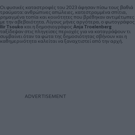
Οι φυσικές καταστροφές του 2023 άφησαν πίσω τους βαθιά
τραύματα: ανθρώπινες απώλειες, κατεστραμμένα σπίτια,
ρημαγμένα τοπία και κοινότητες που βρέθηκαν αντιμέτωπες
με την αβεβαιότητα. Λίγους μήνες αργότερα, ο φωτογράφος
Ilir
Tsouko
και η δημοσιογράφος
Anja
Troelenberg
ταξίδεψαν στις πληγείσες περιοχές για να καταγράψουν τι
συμβαίνει όταν τα φώτα της δημοσιότητας σβήνουν και η
καθημερινότητα καλείται να ξαναχτιστεί από την αρχή.