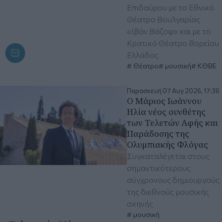
Επιδαύρου με το Εθνικό
Θέατρο Βουλγαρίας
«Ιβάν Βάζοφ» και με το
Κρατικό Θέατρο Βορείου
Ελλάδος
Θέατρο
μουσική
ΚΘΒΕ
Παρασκευή 07 Αυγ 2026, 17:36
Ο Μάριος Ιωάννου
Ηλία νέος συνθέτης
των Τελετών Αφής και
Παράδοσης της
Ολυμπιακής Φλόγας
Συγκαταλέγεται στους
σημαντικότερους
σύγχρονους δημιουργούς
της διεθνούς μουσικής
σκηνής
μουσική