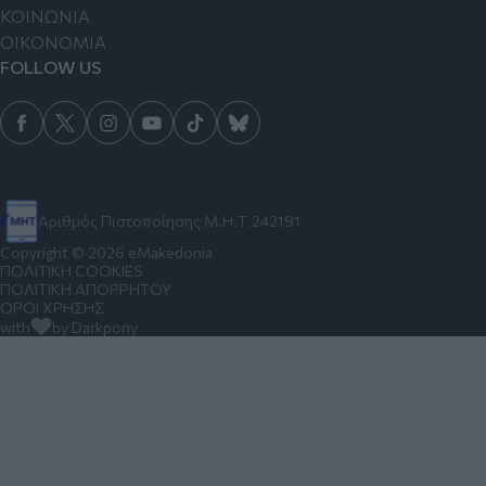
ΚΟΙΝΩΝΙΑ
ΟΙΚΟΝΟΜΙΑ
FOLLOW US
Αριθμός Πιστοποίησης Μ.Η.Τ.242191
Copyright © 2026 eMakedonia
ΠΟΛΙΤΙΚΗ COOKIES
ΠΟΛΙΤΙΚΗ ΑΠΟΡΡΗΤΟΥ
ΟΡΟΙ ΧΡΗΣΗΣ
with
by Darkpony