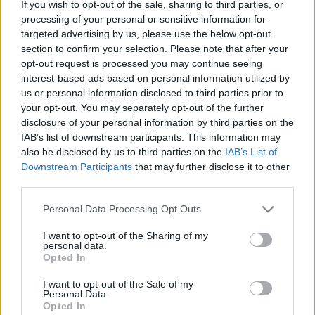
If you wish to opt-out of the sale, sharing to third parties, or
processing of your personal or sensitive information for
targeted advertising by us, please use the below opt-out
section to confirm your selection. Please note that after your
Στη Θεσσαλονίκη θα βρίσκεται ο πρώην πρωθυπουργός
Αλέξης Τσίπρας στις αρχές Σεπτεμβρίου καλεσμένος και
opt-out request is processed you may continue seeing
ομιλητής στο
The Fifth Thessaloniki Metropolitan Summit.
interest-based ads based on personal information utilized by
us or personal information disclosed to third parties prior to
your opt-out. You may separately opt-out of the further
Η παρέμβαση του πρώην πρωθυπουργού στο 5ο Συνέδριο
disclosure of your personal information by third parties on the
του Economist στη Θεσσαλονίκη στις 5 Σεπτεμβρίου θα έχει
IAB’s list of downstream participants. This information may
ιδιαίτερο ενδιαφέρον αφού θα προηγηθεί της καθιερωμένης
also be disclosed by us to third parties on the
IAB’s List of
ομιλίας και συνέντευξης Τύπου του πρωθυπουργού στη
ΔΕΘ.
Downstream Participants
that may further disclose it to other
third parties.
Please note that this website/app uses one or more Google
Personal Data Processing Opt Outs
Ο κ. Τσίπρας θα είναι εκείνος που θα κλείσει τη διημερίδα σε
services and may gather and store information including but
μια συζήτηση για την ελληνική οικονομία του... 2030.
not limited to your visit or usage behaviour. You may click to
I want to opt-out of the Sharing of my
personal data.
grant or deny consent to Google and its third-party tags to
Opted In
use your data for below specified purposes in below Google
consent section.
I want to opt-out of the Sale of my
Personal Data.
Opted In