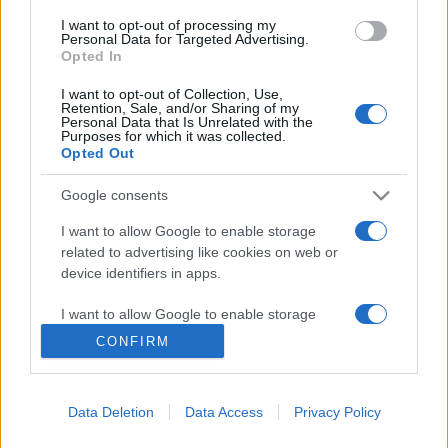
I want to opt-out of processing my
Personal Data for Targeted Advertising.
Opted In
Εγγραφείτε στο Newsletter μας
I want to opt-out of Collection, Use,
Retention, Sale, and/or Sharing of my
Ενημερωθείτε πρώτοι για σημαντικότερα νέα της ημέρας
Personal Data that Is Unrelated with the
απευθείας στο email σας.
Purposes for which it was collected.
Opted Out
Εγγραφή
Google consents
I want to allow Google to enable storage
related to advertising like cookies on web or
device identifiers in apps.
ΧΡΗΣΙΜΟΙ ΣΥΝΔΕΣΜΟΙ
TAYTOTHTA
I want to allow Google to enable storage
ΕΠΙΚΟΙΝΩΝΙΑ
related to analytics like cookies on web or
CONFIRM
ΚΑΤΗΓΟΡΙΕΣ
device identifiers in apps.
ΘΕΣΣΑΛΟΝΙΚΗ
ΠΟΛΙΤΙΚΗ
Data Deletion
Data Access
Privacy Policy
ΑΠΟΨΕΙΣ