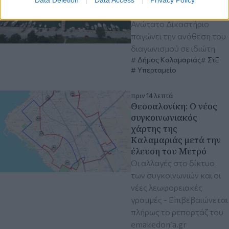
Με προσωρινή διαταγή το
Ανώτατο Δικαστήριο
παγώνει την ανάθεση του
διαγωνισμού σε ιδιώτη
Δήμος Καλαμαριάς
ΣτΕ
Υπερταμείο
πριν 14 λεπτά
Θεσσαλονίκη: O νέος
συγκοινωνιακός
χάρτης της
Καλαμαριάς μετά την
έλευση του Μετρό
Οι αλλαγές στο δίκτυο
των συγκοινωνιών και οι
νέες λεωφορειακές
γραμμές - Επιβεβαιώνεται
πλήρως το ρεπορτάζ του
emakedonia.gr