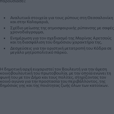
παρουσιάσει:
Αναλυτικά στοιχεία για τους ρύπους στη Θεσσαλονίκη
και στην Καλαμαριά,
Σχέδιο μείωσης της ατμοσφαιρικής ρύπανσης με σαφές
χρονοδιάγραμμα,
Ενημέρωση για τον σχεδιασμό της Μαρίνας Αρετσούς
και τη διασφάλιση του δημόσιου χαρακτήρα της,
Δεσμεύσεις για την οριστική μετατροπή του Κόδρα σε
μεγάλο μητροπολιτικό πάρκο.
Η δημοτική αρχή ευχαριστεί τον Βουλευτή για την άμεση
κοινοβουλευτική του πρωτοβουλία, με την οποία ενώνει τη
φωνή του με τον Δήμο και τους πολίτες, στηρίζοντας τον
κοινό αγώνα για την προστασία του περιβάλλοντος, της
δημόσιας γης και της ποιότητας ζωής όλων των κατοίκων.