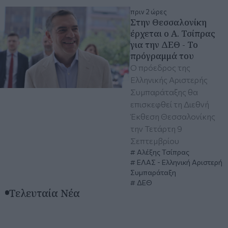
πριν 2 ώρες
Στην Θεσσαλονίκη
έρχεται ο Α. Τσίπρας
για την ΔΕΘ - Το
πρόγραμμά του
Ο πρόεδρος της
Ελληνικής Αριστερής
Συμπαράταξης θα
επισκεφθεί τη Διεθνή
Έκθεση Θεσσαλονίκης
την Τετάρτη 9
Σεπτεμβρίου
Αλέξης Τσίπρας
ΕΛΑΣ - Ελληνική Αριστερή
Συμπαράταξη
ΔΕΘ
Τελευταία Νέα