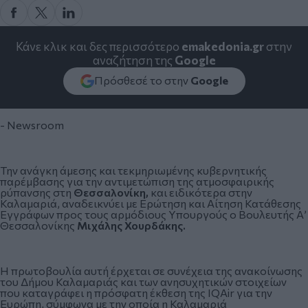
Κάνε κλικ και δες περισσότερο
emakedonia.gr
στην
αναζήτηση της
Google
Πρόσθεσέ το στην
Google
- Newsroom
Την ανάγκη άμεσης και τεκμηριωμένης κυβερνητικής
παρέμβασης για την αντιμετώπιση της
ατμοσφαιρικής
ρύπανσης
στη
Θεσσαλονίκη,
και ειδικότερα στην
Καλαμαριά
, αναδεικνύει με Ερώτηση και Αίτηση Κατάθεσης
Εγγράφων προς τους αρμόδιους Υπουργούς ο Βουλευτής Α’
Θεσσαλονίκης
Μιχάλης Χουρδάκης.
Η πρωτοβουλία αυτή έρχεται σε συνέχεια της ανακοίνωσης
του Δήμου Καλαμαριάς και των ανησυχητικών στοιχείων
που καταγράφει η πρόσφατη έκθεση της
IQAir
για την
Ευρώπη, σύμφωνα με την οποία η Καλαμαριά