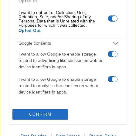
Opted In
I want to opt-out of Collection, Use,
Retention, Sale, and/or Sharing of my
Personal Data that Is Unrelated with the
Purposes for which it was collected.
Opted Out
Google consents
I want to allow Google to enable storage
related to advertising like cookies on web or
device identifiers in apps.
I want to allow Google to enable storage
related to analytics like cookies on web or
device identifiers in apps.
Διαβάστε περισσότερα
CONFIRM
Παρασκευή 17 Απρ 2026, 15:39
Μαρίνα Αρετσούς: Το
ΣτΕ βάζει «φρένο» στο
Υπερταμείο
Data Deletion
Data Access
Privacy Policy