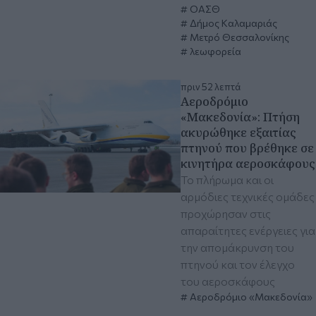
ΟΑΣΘ
Δήμος Καλαμαριάς
Μετρό Θεσσαλονίκης
λεωφορεία
πριν 52 λεπτά
Αεροδρόμιο
«Μακεδονία»: Πτήση
ακυρώθηκε εξαιτίας
πτηνού που βρέθηκε σε
κινητήρα αεροσκάφους
Το πλήρωμα και οι
αρμόδιες τεχνικές ομάδες
προχώρησαν στις
απαραίτητες ενέργειες για
την απομάκρυνση του
πτηνού και τον έλεγχο
του αεροσκάφους
Αεροδρόμιο «Μακεδονία»