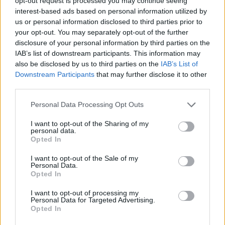
opt-out request is processed you may continue seeing
interest-based ads based on personal information utilized by
us or personal information disclosed to third parties prior to
your opt-out. You may separately opt-out of the further
Διαβάστε περισσότερα
disclosure of your personal information by third parties on the
IAB’s list of downstream participants. This information may
πριν 6 λεπτά
also be disclosed by us to third parties on the
IAB’s List of
Αλ. Τσίπρας: Στις 2
Downstream Participants
that may further disclose it to other
Σεπτεμβρίου η
third parties.
παρουσίαση του
οικονομικού
Please note that this website/app uses one or more Google
Personal Data Processing Opt Outs
προγράμματος της
services and may gather and store information including but
not limited to your visit or usage behaviour. You may click to
I want to opt-out of the Sharing of my
ΕΛ.Α.Σ. στη
personal data.
grant or deny consent to Google and its third-party tags to
Θεσσαλονίκη
Opted In
use your data for below specified purposes in below Google
Όπως αναφέρει πρόκειται
consent section.
I want to opt-out of the Sale of my
για το το σχέδιο του
Personal Data.
κόμματος «για την Δίκαιη
Opted In
Ανάπτυξη, την
I want to opt-out of processing my
παραγωγική
Personal Data for Targeted Advertising.
ανασυγκρότηση, την
Opted In
επανίδρυση του