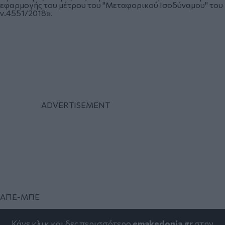
εφαρμογής του μέτρου του "Μεταφορικού Ισοδύναμου" του
ν.4551/2018».
ΑΠΕ-ΜΠΕ
Κάνε κλικ και δες περισσότερο
emakedonia.gr
στην