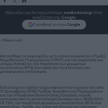
Κάνε κλικ και δες περισσότερο
emakedonia.gr
στην
αναζήτηση της
Google
Πρόσθεσέ το στην
Google
- Newsroom
Κατατέθηκε το νομοσχέδιο με το οποίο κυρώνεται η Πράξη
Νομοθετικού Περιεχομένου (ΠΝΠ) για την παράταση του
«νόμου Κατσέλη», την παράταση των μειωμένων
συντελεστών ΦΠΑ στα νησιά και την επέκταση του
μεταφορικού ισοδύναμου.
Ειδικότερα το σχέδιο νόμου αφορά στην κύρωση της (από
31 Δεκεμβρίου 2018) Πράξης Νομοθετικού Περιεχομένου
για την «Παράταση δυνατότητας εξαίρεσης κύριας
κατοικίας από τη ρευστοποίηση δυνάμει του ν.3869/2010
(Α' 130), την παράταση μειωμένων συντελεστών ΦΠΑ στα
νησιά Λέρο, Λέσβο, Κω, Σάμο και Χίο και την επέκταση