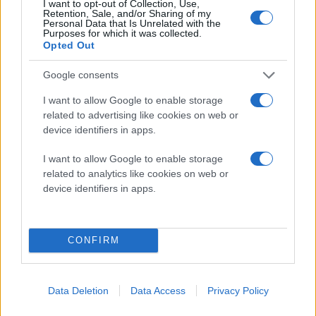
I want to opt-out of Collection, Use,
κοινωνικού κράτους»
Retention, Sale, and/or Sharing of my
Personal Data that Is Unrelated with the
Αλέξης Τσίπρας
Purposes for which it was collected.
ΕΛΑΣ - Ελληνική Αριστερή
Opted Out
Συμπαράταξη
Θεσσαλονίκη
Google consents
I want to allow Google to enable storage
πριν 1 ώρα
related to advertising like cookies on web or
Ν. Χαρδαλιάς: Καμμία
device identifiers in apps.
ανεμογεννήτρια στις
αναδασωτέες και
I want to allow Google to enable storage
πυρόπληκτες περιοχές
related to analytics like cookies on web or
της Αττικής
device identifiers in apps.
Υπογραμμίζει ότι βασική
προτεραιότητα της
Περιφέρειας Αττικής είναι
CONFIRM
η αποκατάσταση και η
διασφάλιση των
προϋποθέσεων για τη
Data Deletion
Data Access
Privacy Policy
φυσική αναγέννηση των
δασικών