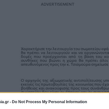
Χαρακτήρισε την λειτουργία του σωματείου «φάρ
θα πρέπει να λειτουργούν και να οργανώνονται
δομές που προέρχονται από τη βάση του κοι
συνθήκες που βιώνει η χώρα θα πρέπει όλοι
απευθυνόμενος προς την κ. Τσιαμούρα σημείωσε
Ο αρχηγός της αξιωματικής αντιπολίτευσης υπ
εκείνες τις πρωτοβουλίες της κοινωνίας που έ
βοήθειας και ανακούφισης προς τους συνάνθρωπ
σωματείου δεν είναι οι έπαινοι και οι αναμν
χαμόγελο των εκατοντάδων πολιτών από τη βοήθ
a.gr -
Do Not Process My Personal Information