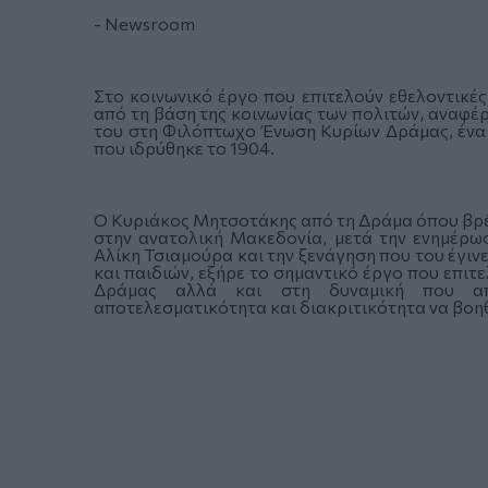
- Newsroom
Στο κοινωνικό έργο που επιτελούν εθελοντικέ
από τη βάση της κοινωνίας των πολιτών, αναφέ
του στη Φιλόπτωχο Ένωση Κυρίων Δράμας, ένα
που ιδρύθηκε το 1904.
Ο Κυριάκος Μητσοτάκης από τη Δράμα όπου βρέθ
στην ανατολική Μακεδονία, μετά την ενημέρω
Αλίκη Τσιαμούρα και την ξενάγηση που του έγιν
και παιδιών, εξήρε το σημαντικό έργο που επιτε
Δράμας αλλά και στη δυναμική που απέ
αποτελεσματικότητα και διακριτικότητα να βοη