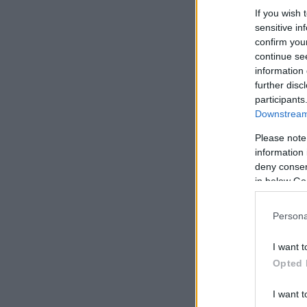
If you wish 
sensitive in
confirm you
continue se
information 
further disc
participants
Downstream 
Please note
information 
deny consent
in below Go
Persona
I want t
Opted 
I want t