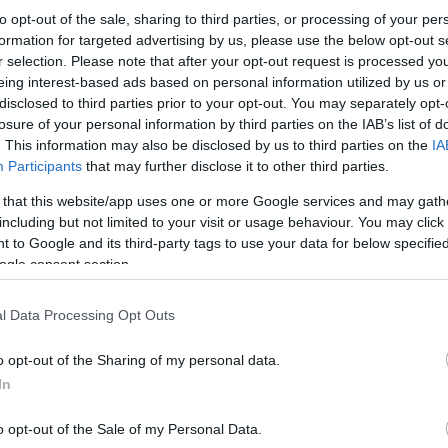
to opt-out of the sale, sharing to third parties, or processing of your per
formation for targeted advertising by us, please use the below opt-out s
r selection. Please note that after your opt-out request is processed y
eing interest-based ads based on personal information utilized by us or
disclosed to third parties prior to your opt-out. You may separately opt-
losure of your personal information by third parties on the IAB’s list of
. This information may also be disclosed by us to third parties on the
IA
Participants
that may further disclose it to other third parties.
 that this website/app uses one or more Google services and may gath
including but not limited to your visit or usage behaviour. You may click 
 to Google and its third-party tags to use your data for below specifi
ogle consent section.
Αμέσως μετά ο κ. Μητσοτάκης επισκέφθηκε
l Data Processing Opt Outs
επισκοπείο. Στη συνάντηση που είχαν οι δυο
συνεχάρη το μητροπολίτη για το κοινωνικό και π
o opt-out of the Sharing of my personal data.
In
Λίγο πριν αναχωρήσει από την πόλη της Δράμ
πλατεία όπου συνομίλησε και χαιρέτησε κόσ
o opt-out of the Sale of my Personal Data.
φωτογραφήθηκε με νέους. Αμέσως μετά περπατ