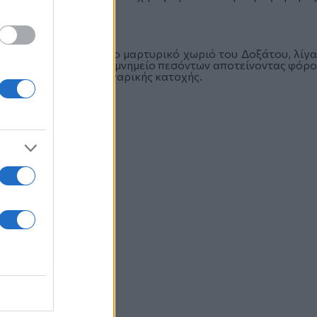
 που τον ανέμενε.
ρατίας επισκέφθηκε το μαρτυρικό χωριό του Δοξάτου, λίγα
 κατέθεσε στεφάνι στο μνημείο πεσόντων αποτείνοντας φόρο
την περίοδο της βουλγαρικής κατοχής.