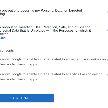
In
όπου έτυχε υποδοχής από συγκεντρωμένο κόσμο
to opt-out of processing my Personal Data for Targeted
ing.
In
Νωρίτερα, το πρωί, ο αρχηγός της Νέας Δημοκ
χιλιόμετρα έξω από την πόλη της Δράμας, όπου
τιμής στους ανθρώπους που έχασαν τη ζωή τους 
o opt-out of Collection, Use, Retention, Sale, and/or Sharing
ersonal Data that Is Unrelated with the Purposes for which it
lected.
Out
consents
o allow Google to enable storage related to advertising like cookies on
evice identifiers in apps.
o allow Google to enable storage related to analytics like cookies on
evice identifiers in apps.
CONFIRM