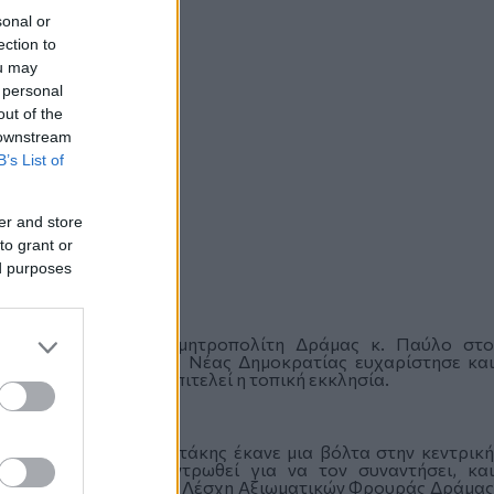
sonal or
ection to
ou may
 personal
out of the
 downstream
B’s List of
er and store
to grant or
ed purposes
 τον Σεβασμιότατο μητροπολίτη Δράμας κ. Παύλο στο
 άντρες ο αρχηγός της Νέας Δημοκρατίας ευχαρίστησε και
νευματικό έργο που επιτελεί η τοπική εκκλησία.
ας ο Κυριάκος Μητσοτάκης έκανε μια βόλτα στην κεντρική
μο που είχε συγκεντρωθεί για να τον συναντήσει, και
ώντας επισκέφθηκε τη Λέσχη Αξιωματικών Φρουράς Δράμας