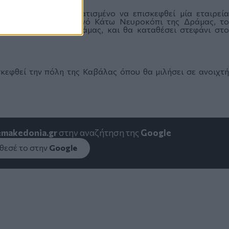
ης είναι προγραμματισμένο να επισκεφθεί μία εταιρεία
 επισκεφθεί το ορεινό Κάτω Νευροκόπι της Δράμας, το
ν Συνεταιρισμών Δράμας, και θα καταθέσει στεφάνι στο
κεφθεί την πόλη της Καβάλας όπου θα μιλήσει σε ανοιχτή
emakedonia.gr
στην αναζήτηση της
Google
εσέ το στην
Google