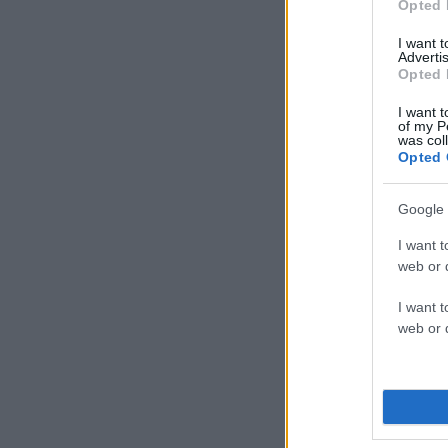
Opted 
I want 
Advertis
Opted 
I want t
of my P
was col
Opted 
Google 
I want t
web or d
I want t
web or d