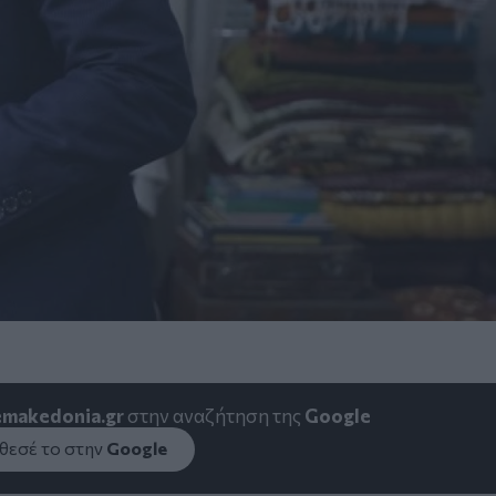
emakedonia.gr
στην αναζήτηση της
Google
εσέ το στην
Google