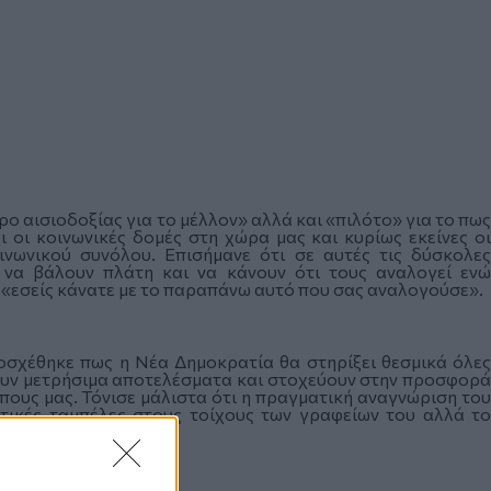
ο αισιοδοξίας για το μέλλον» αλλά και «πιλότο» για το πως
 οι κοινωνικές δομές στη χώρα μας και κυρίως εκείνες οι
νωνικού συνόλου. Επισήμανε ότι σε αυτές τις δύσκολες
 να βάλουν πλάτη και να κάνουν ότι τους αναλογεί ενώ
 «εσείς κάνατε με το παραπάνω αυτό που σας αναλογούσε».
οσχέθηκε πως η Νέα Δημοκρατία θα στηρίξει θεσμικά όλες
χουν μετρήσιμα αποτελέσματα και στοχεύουν στην προσφορά
ους μας. Τόνισε μάλιστα ότι η πραγματική αναγνώριση του
ηστικές ταμπέλες στους τοίχους των γραφείων του αλλά το
εια που δέχονται.