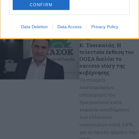
Οικονομία
CONFIRM
Αγρότες - Κτηνοτρόφοι
ΑΑΔΕ
Data Deletion
Data Access
Privacy Policy
Παρασκευή 07 Αυγ 2026,
20:48
Κ. Τσουκαλάς: Η
τελευταία έκθεση του
ΟΟΣΑ διαλύει το
success story της
κυβέρνησης
Τα στοιχεία
«καταγράφουν
υποχώρηση του
πραγματικού κατά
κεφαλήν εισοδήματος
των ελληνικών
νοικοκυριών κατά 3,6%
για το πρώτο τρίμηνο του