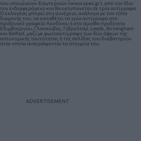
του υπουργείου Εσωτερικών (www.ypes.gr), από τον ίδιο
τον ενδιαφερόμενο και θα εκτυπώνεται σε τρία αντίγραφα.
Ο εκλογέας μπορεί στη συνέχεια, ανάλογα με τον τόπο
διαμονής του, να καταθέτει τα τρία αντίγραφα στο
προξενικό γραφείο Λονδίνου ή στα άμισθα προξενεία
Εδιμβούργου, Γλασκώβης, Γιβραλτάρ, Leeds, Birmingham
και Belfast, μαζί με φωτοαντίγραφο των δύο όψεων της
αστυνομικής ταυτότητας ή της σελίδας του διαβατηρίου
στην οποία αναγράφονται τα στοιχεία του.