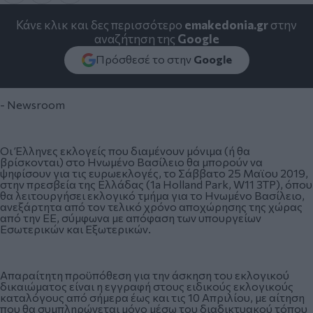
Κάνε κλικ και δες περισσότερο
emakedonia.gr
στην
αναζήτηση της
Google
Πρόσθεσέ το στην
Google
- Newsroom
Οι Έλληνες εκλογείς που διαμένουν μόνιμα (ή θα
βρίσκονται) στο Ηνωμένο Βασίλειο θα μπορούν να
ψηφίσουν για τις ευρωεκλογές, το Σάββατο 25 Μαϊου 2019,
στην πρεσβεία της Ελλάδας (1a Holland Park, W11 3TP), όπου
θα λειτουργήσει εκλογικό τμήμα για το Ηνωμένο Βασίλειο,
ανεξάρτητα από τον τελικό χρόνο αποχώρησης της χώρας
από την ΕΕ, σύμφωνα με απόφαση των υπουργείων
Εσωτερικών και Εξωτερικών.
Απαραίτητη προϋπόθεση για την άσκηση του εκλογικού
δικαιώματος είναι η εγγραφή στους ειδικούς εκλογικούς
καταλόγους από σήμερα έως και τις 10 Απριλίου, με αίτηση
που θα συμπληρώνεται μόνο μέσω του διαδικτυακού τόπου