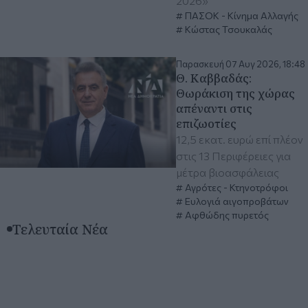
2026»
ΠΑΣΟΚ - Κίνημα Αλλαγής
Κώστας Τσουκαλάς
Παρασκευή 07 Αυγ 2026, 18:48
Θ. Καββαδάς:
Θωράκιση της χώρας
απέναντι στις
επιζωοτίες
12,5 εκατ. ευρώ επί πλέον
στις 13 Περιφέρειες για
μέτρα βιοασφάλειας
Αγρότες - Κτηνοτρόφοι
Ευλογιά αιγοπροβάτων
Αφθώδης πυρετός
Τελευταία Νέα