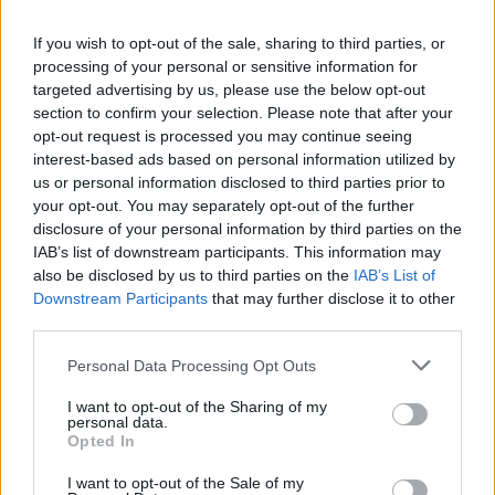
If you wish to opt-out of the sale, sharing to third parties, or
processing of your personal or sensitive information for
targeted advertising by us, please use the below opt-out
section to confirm your selection. Please note that after your
opt-out request is processed you may continue seeing
interest-based ads based on personal information utilized by
us or personal information disclosed to third parties prior to
your opt-out. You may separately opt-out of the further
disclosure of your personal information by third parties on the
IAB’s list of downstream participants. This information may
also be disclosed by us to third parties on the
IAB’s List of
Downstream Participants
that may further disclose it to other
third parties.
Διαβάστε περισσότερα
Please note that this website/app uses one or more Google
Personal Data Processing Opt Outs
services and may gather and store information including but
πριν 1 ώρα
not limited to your visit or usage behaviour. You may click to
I want to opt-out of the Sharing of my
Αποχαιρετιστήριο
personal data.
grant or deny consent to Google and its third-party tags to
Opted In
μήνυμα του πρέσβη του
use your data for below specified purposes in below Google
Ισραήλ: «Φεύγω με την
consent section.
I want to opt-out of the Sale of my
καρδιά γεμάτη