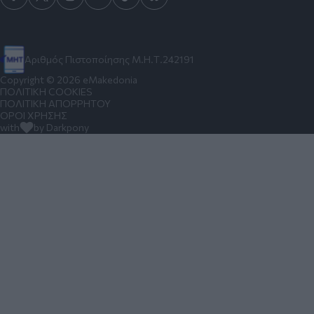
Αριθμός Πιστοποίησης Μ.Η.Τ.242191
Copyright © 2026 eMakedonia
ΠΟΛΙΤΙΚΗ COOKIES
ΠΟΛΙΤΙΚΗ ΑΠΟΡΡΗΤΟΥ
ΟΡΟΙ ΧΡΗΣΗΣ
with
by Darkpony