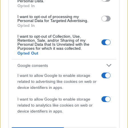
Personal Data.
ευγνωμοσύνη»
Opted In
«Επιστρέφοντας στο
I want to opt-out of processing my
Ισραήλ και στο υπουργείο
Personal Data for Targeted Advertising.
Opted In
Εξωτερικών, θα συνεχίσω
να στηρίζω και να ενισχύω
I want to opt-out of Collection, Use,
τον ξεχωριστό δεσμό
Retention, Sale, and/or Sharing of my
Personal Data that Is Unrelated with the
ανάμεσα στο Ισραήλ και
Purposes for which it was collected.
Opted Out
την Ελλάδα», έγραψε
Ισραήλ
Google consents
πριν 2 ώρες
I want to allow Google to enable storage
«Πράσινο φως» για τα
related to advertising like cookies on web or
νέα Σχέδια Βελτίωσης
device identifiers in apps.
263,5 εκατ. ευρώ:
Υπεγράφη η ΚΥΑ για τις
I want to allow Google to enable storage
επενδύσεις στην ΚΑΠ
related to analytics like cookies on web or
device identifiers in apps.
Δικαιούχοι, όρια
προϋπολογισμού και
ποσοστά ενίσχυσης