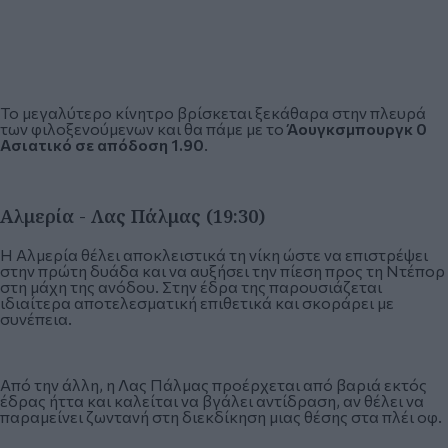
Το μεγαλύτερο κίνητρο βρίσκεται ξεκάθαρα στην πλευρά
των φιλοξενούμενων και θα πάμε με το
Άουγκσμπουργκ 0
Ασιατικό σε απόδοση 1.90
.
Αλμερία - Λας Πάλμας (19:30)
Η Αλμερία θέλει αποκλειστικά τη νίκη ώστε να επιστρέψει
στην πρώτη δυάδα και να αυξήσει την πίεση προς τη Ντέπορ
στη μάχη της ανόδου. Στην έδρα της παρουσιάζεται
ιδιαίτερα αποτελεσματική επιθετικά και σκοράρει με
συνέπεια.
Από την άλλη, η Λας Πάλμας προέρχεται από βαριά εκτός
έδρας ήττα και καλείται να βγάλει αντίδραση, αν θέλει να
παραμείνει ζωντανή στη διεκδίκηση μιας θέσης στα πλέι οφ.