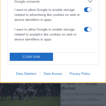
Google consents
I want to allow Google to enable storage
related to advertising like cookies on web or
device identifiers in apps.
I want to allow Google to enable storage
related to analytics like cookies on web or
device identifiers in apps.
CONFIRM
Διαβάστε περισσότερα
Πέμπτη 06 Αυγ 2026, 22:44
Data Deletion
Data Access
Privacy Policy
ΠΑΟΚ - Άντερλεχτ 0-1:
Ο νόμος του Μέρφι
(βίντεο)
Το ματς ξεκίνησε άσχημα
με το γκολ των Βέλγων
στα 16 δευτερόλεπτα και