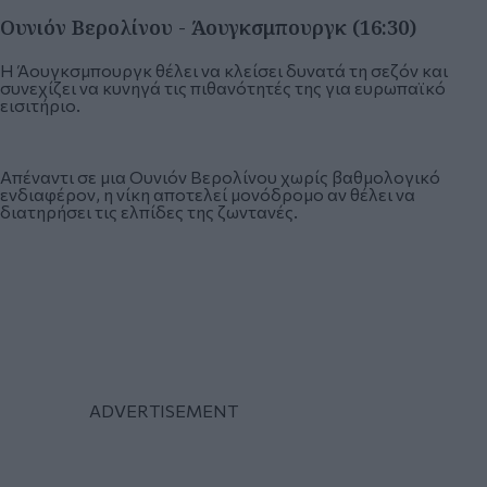
Ουνιόν Βερολίνου - Άουγκσμπουργκ (16:30)
Η Άουγκσμπουργκ θέλει να κλείσει δυνατά τη σεζόν και
συνεχίζει να κυνηγά τις πιθανότητές της για ευρωπαϊκό
εισιτήριο.
Απέναντι σε μια Ουνιόν Βερολίνου χωρίς βαθμολογικό
ενδιαφέρον, η νίκη αποτελεί μονόδρομο αν θέλει να
διατηρήσει τις ελπίδες της ζωντανές.