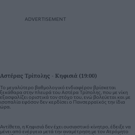
Αστέρας Τρίπολης - Κηφισιά (19:00)
Το μεγαλύτερο βαθμολογικό ενδιαφέρον βρίσκεται
ξεκάθαρα στην πλευρά του Αστέρα Τρίπολης, που με νίκη
εξασφαλίζει οριστικά τον στόχο του, ενώ βολεύεται και με
ισοπαλία εφόσον δεν κερδίσει ο Πανσερραϊκός την ίδια
ώρα.
Αντίθετα, η Κηφισιά δεν έχει ουσιαστικό κίνητρο, έδειξε να
μένει από ενέργεια μετά την αναμέτρηση με τον Ατρόμητο