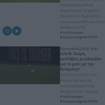
συνεχίστηκε ακόμα
χειρότερα με το χαμένο
πέναλτι του Μιχαηλίδη
και το ακυρωθέν γκολ του
Μύθου στο 36'
ποδόσφαιρο
Europa League
ΠΑΟΚ
Πέμπτη 06 Αυγ 2026, 19:47
ΠΑΟΚ: Χωρίς
εκπλήξεις η ενδεκάδα
για το ματς με την
Άντερλεχτ
Δείτε τις επιλογές του
Αλέσιο Λίσι για την
αναμέτρηση με τους
Βέλγους στην Τούμπα
ποδόσφαιρο
Europa League
ΠΑΟΚ