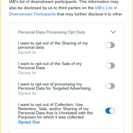
IAB’s list of downstream participants. This information may
also be disclosed by us to third parties on the
IAB’s List of
Downstream Participants
that may further disclose it to other
third parties.
Please note that this website/app uses one or more Google
Personal Data Processing Opt Outs
services and may gather and store information including but
not limited to your visit or usage behaviour. You may click to
I want to opt-out of the Sharing of my
personal data.
grant or deny consent to Google and its third-party tags to
Opted In
use your data for below specified purposes in below Google
consent section.
I want to opt-out of the Sale of my
Personal Data.
Opted In
I want to opt-out of processing my
Personal Data for Targeted Advertising.
Opted In
I want to opt-out of Collection, Use,
Retention, Sale, and/or Sharing of my
Personal Data that Is Unrelated with the
Purposes for which it was collected.
Opted Out