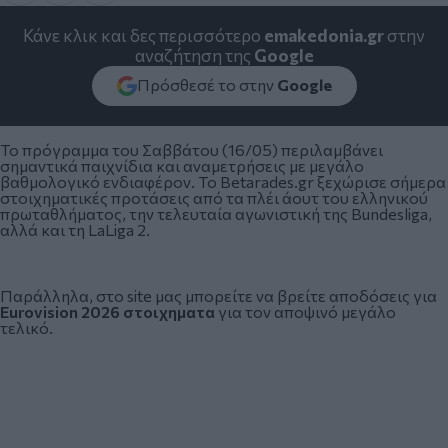
Κάνε κλικ και δες περισσότερο
emakedonia.gr
στην
αναζήτηση της
Google
Πρόσθεσέ το στην
Google
Το πρόγραμμα του Σαββάτου (16/05) περιλαμβάνει
σημαντικά παιχνίδια και αναμετρήσεις με μεγάλο
βαθμολογικό ενδιαφέρον. Το Betarades.gr ξεχώρισε σήμερα
στοιχηματικές προτάσεις από τα πλέι άουτ του ελληνικού
πρωταθλήματος, την τελευταία αγωνιστική της Bundesliga,
αλλά και τη LaLiga 2.
Παράλληλα, στο site μας μπορείτε να βρείτε αποδόσεις για
Eurovision 2026 στοιχηματα
για τον αποψινό μεγάλο
τελικό.