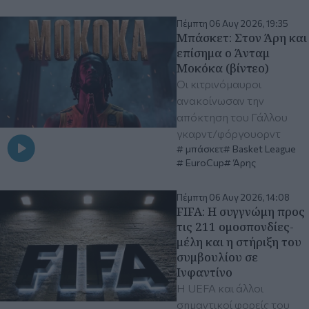
Πέμπτη 06 Αυγ 2026, 19:35
Μπάσκετ: Στον Άρη και
επίσημα ο Άνταμ
Μοκόκα (βίντεο)
Οι κιτρινόμαυροι
ανακοίνωσαν την
απόκτηση του Γάλλου
γκαρντ/φόργουορντ
μπάσκετ
Basket League
EuroCup
Άρης
Πέμπτη 06 Αυγ 2026, 14:08
FIFA: Η συγγνώμη προς
τις 211 ομοσπονδίες-
μέλη και η στήριξη του
συμβουλίου σε
Ινφαντίνο
Η UEFA και άλλοι
σημαντικοί φορείς του