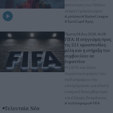
απόκτηση του Γάλλου
γκαρντ/φόργουορντ
μπάσκετ
Basket League
EuroCup
Άρης
Πέμπτη 06 Αυγ 2026, 14:08
FIFA: Η συγγνώμη προς
τις 211 ομοσπονδίες-
μέλη και η στήριξη του
συμβουλίου σε
Ινφαντίνο
Η UEFA και άλλοι
σημαντικοί φορείς του
ποδοσφαίρου την
κατηγόρησαν για ελλιπή
εταιρική διακυβέρνηση
και έλλειψη διαφάνειας
ποδόσφαιρο
FIFA
Τελευταία Νέα