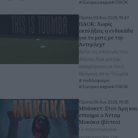
Europa League
ΠΑΟΚ
Πέμπτη 06 Αυγ 2026, 19:47
ΠΑΟΚ: Χωρίς
εκπλήξεις η ενδεκάδα
για το ματς με την
Άντερλεχτ
Δείτε τις επιλογές του
Αλέσιο Λίσι για την
αναμέτρηση με τους
Βέλγους στην Τούμπα
ποδόσφαιρο
Europa League
ΠΑΟΚ
Πέμπτη 06 Αυγ 2026, 19:35
Μπάσκετ: Στον Άρη και
επίσημα ο Άνταμ
Μοκόκα (βίντεο)
Οι κιτρινόμαυροι
ανακοίνωσαν την