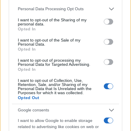
Please note that this website/app uses one or more Google
Personal Data Processing Opt Outs
services and may gather and store information including but
not limited to your visit or usage behaviour. You may click to
I want to opt-out of the Sharing of my
personal data.
grant or deny consent to Google and its third-party tags to
Opted In
use your data for below specified purposes in below Google
consent section.
I want to opt-out of the Sale of my
Personal Data.
Opted In
I want to opt-out of processing my
Personal Data for Targeted Advertising.
Opted In
I want to opt-out of Collection, Use,
Retention, Sale, and/or Sharing of my
Personal Data that Is Unrelated with the
Purposes for which it was collected.
Opted Out
Google consents
I want to allow Google to enable storage
related to advertising like cookies on web or