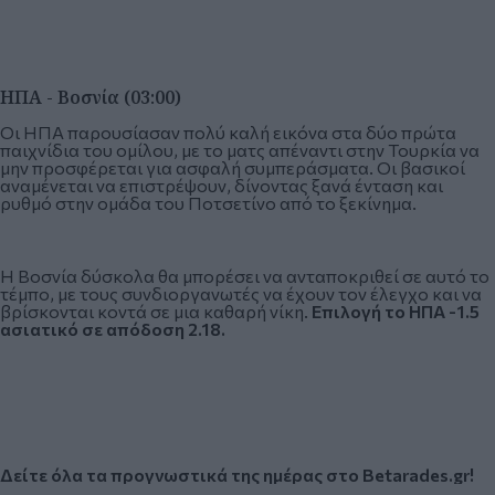
ΗΠΑ - Βοσνία (03:00)
Οι ΗΠΑ παρουσίασαν πολύ καλή εικόνα στα δύο πρώτα
παιχνίδια του ομίλου, με το ματς απέναντι στην Τουρκία να
μην προσφέρεται για ασφαλή συμπεράσματα. Οι βασικοί
αναμένεται να επιστρέψουν, δίνοντας ξανά ένταση και
ρυθμό στην ομάδα του Ποτσετίνο από το ξεκίνημα.
Η Βοσνία δύσκολα θα μπορέσει να ανταποκριθεί σε αυτό το
τέμπο, με τους συνδιοργανωτές να έχουν τον έλεγχο και να
βρίσκονται κοντά σε μια καθαρή νίκη.
Επιλογή το ΗΠΑ -1.5
ασιατικό σε απόδοση 2.18.
Δείτε όλα τα προγνωστικά της ημέρας στο Betarades.gr!