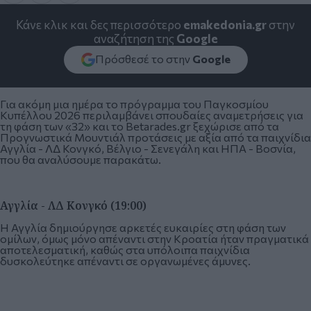
Κάνε κλικ και δες περισσότερο
emakedonia.gr
στην
αναζήτηση της
Google
Πρόσθεσέ το στην
Google
Για ακόμη μια ημέρα το πρόγραμμα του Παγκοσμίου
Κυπέλλου 2026 περιλαμβάνει σπουδαίες αναμετρήσεις για
τη φάση των «32» και το Betarades.gr ξεχώρισε από τα
Προγνωστικά Μουντιάλ
προτάσεις με αξία από τα παιχνίδια
Αγγλία - ΛΔ Κονγκό, Βέλγιο - Σενεγάλη και ΗΠΑ - Βοσνία,
που θα αναλύσουμε παρακάτω.
Αγγλία - ΛΔ Κονγκό (19:00)
Η Αγγλία δημιούργησε αρκετές ευκαιρίες στη φάση των
ομίλων, όμως μόνο απέναντι στην Κροατία ήταν πραγματικά
αποτελεσματική, καθώς στα υπόλοιπα παιχνίδια
δυσκολεύτηκε απέναντι σε οργανωμένες άμυνες.