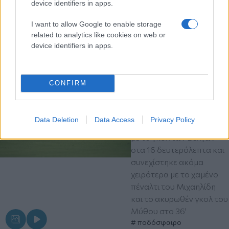
device identifiers in apps.
I want to allow Google to enable storage
related to analytics like cookies on web or
device identifiers in apps.
Διαβάστε περισσότερα
Πέμπτη 06 Αυγ 2026, 22:44
CONFIRM
ΠΑΟΚ - Άντερλεχτ 0-1:
Ο νόμος του Μέρφι
(βίντεο)
Data Deletion
Data Access
Privacy Policy
Το ματς ξεκίνησε άσχημα
με το γκολ των Βέλγων
στα 16 δευτερόλεπτα και
συνεχίστηκε ακόμα
χειρότερα με το χαμένο
πέναλτι του Μιχαηλίδη
και το ακυρωθέν γκολ του
Μύθου στο 36'
ποδόσφαιρο