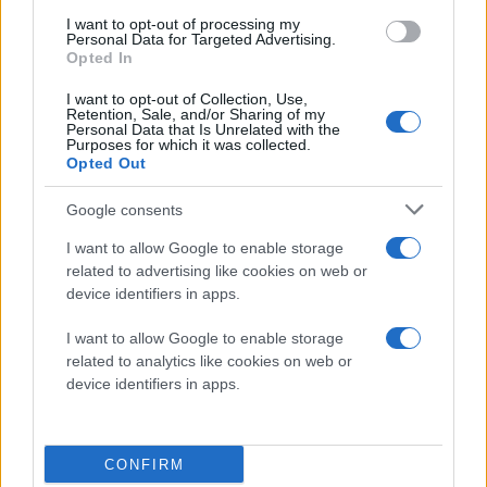
Διαβάστε περισσότερα
I want to opt-out of processing my
Personal Data for Targeted Advertising.
Opted In
πριν 1 ώρα
ΠΑΟΚ - Άντερλεχτ 0-1:
I want to opt-out of Collection, Use,
Ο νόμος του Μέρφι
Retention, Sale, and/or Sharing of my
(βίντεο)
Personal Data that Is Unrelated with the
Purposes for which it was collected.
Το ματς ξεκίνησε άσχημα
Opted Out
με το γκολ των Βέλγων
στα 16 δευτερόλεπτα και
Google consents
συνεχίστηκε ακόμα
I want to allow Google to enable storage
χειρότερα με το χαμένο
related to advertising like cookies on web or
πέναλτι του Μιχαηλίδη
device identifiers in apps.
και το ακυρωθέν γκολ του
Μύθου στο 36'
I want to allow Google to enable storage
ποδόσφαιρο
related to analytics like cookies on web or
Europa League
ΠΑΟΚ
device identifiers in apps.
Πέμπτη 06 Αυγ 2026, 19:47
ΠΑΟΚ: Χωρίς
CONFIRM
εκπλήξεις η ενδεκάδα