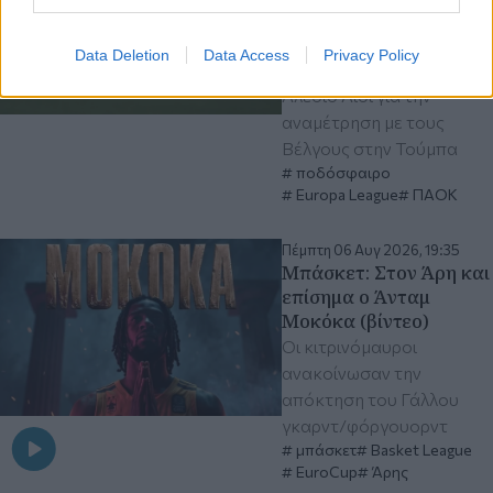
για το ματς με την
Άντερλεχτ
Data Deletion
Data Access
Privacy Policy
Δείτε τις επιλογές του
Αλέσιο Λίσι για την
αναμέτρηση με τους
Βέλγους στην Τούμπα
ποδόσφαιρο
Europa League
ΠΑΟΚ
Πέμπτη 06 Αυγ 2026, 19:35
Μπάσκετ: Στον Άρη και
επίσημα ο Άνταμ
Μοκόκα (βίντεο)
Οι κιτρινόμαυροι
ανακοίνωσαν την
απόκτηση του Γάλλου
γκαρντ/φόργουορντ
μπάσκετ
Basket League
EuroCup
Άρης