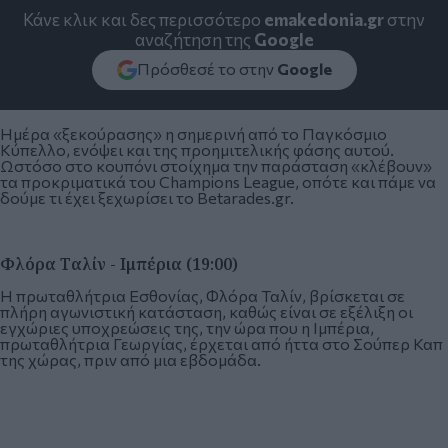
Κάνε κλικ και δες περισσότερο
emakedonia.gr
στην
αναζήτηση της
Google
Πρόσθεσέ το στην
Google
Ημέρα «ξεκούρασης» η σημερινή από το Παγκόσμιο
Κύπελλο, ενόψει και της προημιτελικής φάσης αυτού.
Ωστόσο στο
κουπόνι στοίχημα
την παράσταση «κλέβουν»
τα προκριματικά του Champions League, οπότε και πάμε να
δούμε τι έχει ξεχωρίσει το Betarades.gr.
Φλόρα Ταλίν - Ιμπέρια (19:00)
Η πρωταθλήτρια Εσθονίας, Φλόρα Ταλίν, βρίσκεται σε
πλήρη αγωνιστική κατάσταση, καθώς είναι σε εξέλιξη οι
εγχώριες υποχρεώσεις της, την ώρα που η Ιμπέρια,
πρωταθλήτρια Γεωργίας, έρχεται από ήττα στο Σούπερ Καπ
της χώρας, πριν από μια εβδομάδα.