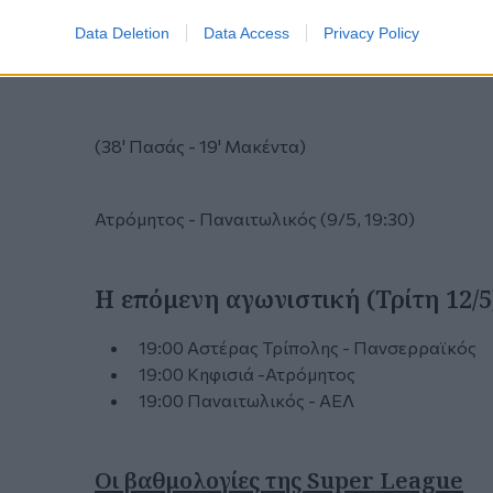
Data Deletion
Data Access
Privacy Policy
(38' Πασάς - 19' Μακέντα)
Ατρόμητος - Παναιτωλικός (9/5, 19:30)
Η επόμενη αγωνιστική (Τρίτη 12/5
19:00 Αστέρας Τρίπολης - Πανσερραϊκός
19:00 Κηφισιά -Ατρόμητος
19:00 Παναιτωλικός - ΑΕΛ
Οι βαθμολογίες της Super League