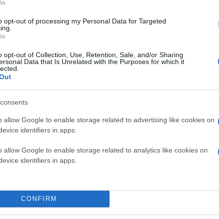
In
Το πανόραμα της 6ης αγωνιστικής
to opt-out of processing my Personal Data for Targeted
ing.
In
Πανσερραϊκός - Κηφισιά 1-2
o opt-out of Collection, Use, Retention, Sale, and/or Sharing
ersonal Data that Is Unrelated with the Purposes for which it
lected.
(28' Ίβαν - 63' Θεοδωρίδης, 85' Μπένι)
Out
consents
ΑΕΛ - Αστέρας Τρίπολης 1-1
o allow Google to enable storage related to advertising like cookies on
evice identifiers in apps.
o allow Google to enable storage related to analytics like cookies on
evice identifiers in apps.
CONFIRM