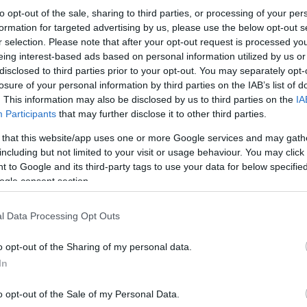
Στο 58’ οι ρέφερι καταλόγισαν πέναλτι υπέρ τω
to opt-out of the sale, sharing to third parties, or processing of your per
Παπαγεωργίου και Μπαρτόλο, αλλά δύο λεπτά 
formation for targeted advertising by us, please use the below opt-out s
παράβαση και πήρε πίσω την αρχική του απόφαση
r selection. Please note that after your opt-out request is processed y
eing interest-based ads based on personal information utilized by us or
disclosed to third parties prior to your opt-out. You may separately opt-
Στο 86’ ο
Μπαρτόλο
έκανε ένα ωραίο σουτ, αλλά
losure of your personal information by third parties on the IAB’s list of
. This information may also be disclosed by us to third parties on the
IA
Participants
that may further disclose it to other third parties.
 that this website/app uses one or more Google services and may gath
including but not limited to your visit or usage behaviour. You may click 
 to Google and its third-party tags to use your data for below specifi
ogle consent section.
l Data Processing Opt Outs
o opt-out of the Sharing of my personal data.
In
o opt-out of the Sale of my Personal Data.