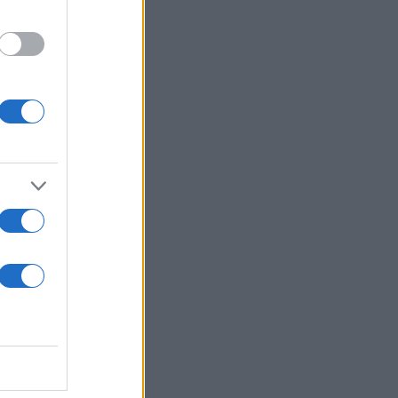
 των πλέι άουτ: