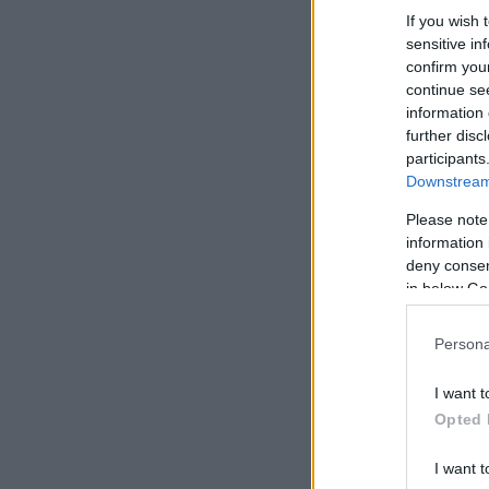
If you wish 
sensitive in
confirm you
continue se
information 
further disc
participants
Downstream 
Please note
information 
deny consent
in below Go
Persona
I want t
Opted 
I want t