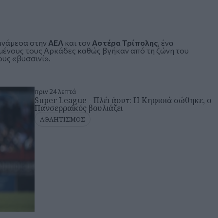
 ανάμεσα στην
ΑΕΛ
και τον
Αστέρα Τρίπολης
, ένα
μένους τους Αρκάδες καθώς βγήκαν από τη ζώνη του
υς «βυσσινί».
πριν 24 λεπτά
Super League - Πλέι άουτ: Η Κηφισιά σώθηκε, ο
Πανσερραϊκός βουλιάζει
ΑΘΛΗΤΙΣΜΟΣ