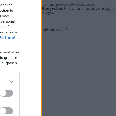
ν φιλοξενούμενων σε φάση με πρωταγωνιστές τους
sonal or
αργότερα ο
διαιτητής Ευαγγέλου
θεώρησε πως δεν υπάρχει
ection to
 μετά από δικό του έλεγχο.
ou may
 personal
out of the
 ο Βενετικίδης τού αρνήθηκε το 2-1.
 downstream
B’s List of
er and store
to grant or
ed purposes