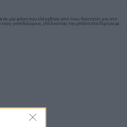
α
σε μία φάση που ελέγχθηκε από τους διαιτητές και στο
ια τους γηπεδούχους, στέλνοντας την μπάλα στα δίχτυα με