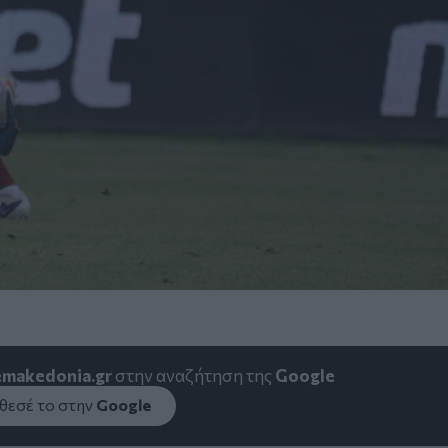
emakedonia.gr
στην αναζήτηση της
Google
εσέ το στην
Google