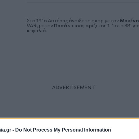
Στο 19’ ο Αστέρας άνοιξε το σκορ με τον
Μακέντ
VAR, με τον
Πασά
να ισοφαρίζει σε 1-1 στο 38’ γ
κεφαλιά.
a.gr -
Do Not Process My Personal Information