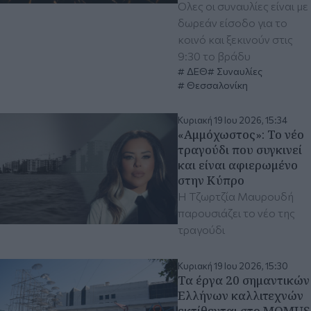
Όλες οι συναυλίες είναι με
δωρεάν είσοδο για το
κοινό και ξεκινούν στις
9:30 το βράδυ
ΔΕΘ
Συναυλίες
Θεσσαλονίκη
Κυριακή 19 Ιου 2026, 15:34
«Αμμόχωστος»: Το νέο
τραγούδι που συγκινεί
και είναι αφιερωμένο
στην Κύπρο
Η Τζωρτζία Μαυρουδή
παρουσιάζει το νέο της
τραγούδι
Κυριακή 19 Ιου 2026, 15:30
Τα έργα 20 σημαντικών
Ελλήνων καλλιτεχνών
εκτίθενται στο MOMUS