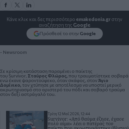
Κάνε κλικ και δες περισσότερο
emakedonia.gr
στην
αναζήτηση της
Google
Πρόσθεσέ το στην
Google
- Newsroom
Σε κρίσιμη κατάσταση παραμένει ο παίκτης
του Survivor,
Σταύρος Φλώρος,
που
τραυματίστηκε σοβαρά
ενώ έκανε ψαροντούφεκο
, όταν σκάφος, στον
Άγιο
Δομίνικο,
τον χτύπησε με αποτέλεσμα να υποστεί μερικό
ακρωτηριασμό στο αριστερό του πόδι και σοβαρό τραύμα
στον δεξί αστράγαλό του.
Τρίτη 12 Μαΐ 2026, 12:44
Survivor: «Από θαύμα έζησε, έχασε
πολύ αίμα» λέει ο πατέρας του
παίκτη που ακρωτηριάστηκε (βίντεο)