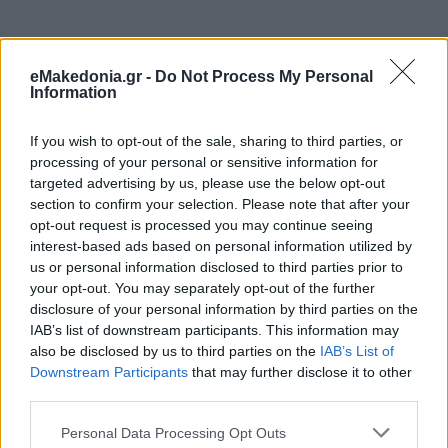
eMakedonia.gr -
Do Not Process My Personal
Information
If you wish to opt-out of the sale, sharing to third parties, or
processing of your personal or sensitive information for
Κάνε κλικ και δες περισσότερο
emakedonia.gr
στην
targeted advertising by us, please use the below opt-out
αναζήτηση της
Google
section to confirm your selection. Please note that after your
opt-out request is processed you may continue seeing
Πρόσθεσέ το στην
Google
interest-based ads based on personal information utilized by
us or personal information disclosed to third parties prior to
your opt-out. You may separately opt-out of the further
disclosure of your personal information by third parties on the
IAB’s list of downstream participants. This information may
ΨΥΧΑΓΩΓΙΑ
Ατύχημα
Τηλεόραση
also be disclosed by us to third parties on the
IAB’s List of
Downstream Participants
that may further disclose it to other
third parties.
Please note that this website/app uses one or more Google
Personal Data Processing Opt Outs