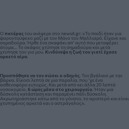
Ο
πατέρας
του ανέφερε στο newsit.gr: «Το παιδί ήταν για
ψαροντούφεκο μαζί με τον Μάνο τον Μαλλιαρό. Είχανε και
σημαδούρα. Ήρθε ένα σκαφάκι απ’ αυτό που μεταφέρει
άτομα… Το σκάφος χτύπησε τη σημαδούρα και μετά
χτύπησε τον γιο μου.
Κινδύνεψε η ζωή του γιατί έχασε
αρκετό αίμα.
Προσπάθησε να τον σώσει ο οδηγός.
Τον βγάλανε με την
βάρκα. Είκοσι λεπτά σε μια παραλία, που ’χε ένα
ασθενοφόρο ευτυχώς. Και μετά από κει άλλα 20 λεπτά
νοσοκομείο,
6 ώρες μέσα στο χειρουργείο.
Ήταν μια
δύσκολη κατάσταση και παραμένει πάλι δύσκολη.
Ακρωτηριάστηκε κάτω από το γόνατο, το αριστερό και είναι
χτυπημένος αρκετά και ο αστράγαλος».