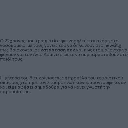
Ο 22χρονος που τραυματίστηκε νοσηλεύεται ακόμη στο
νοσοκομείο, με τους γονείς του να δηλώνουν στο newsit.gr
πως βρίσκονται σε
κατάσταση σοκ
και πως ετοιμάζονται να
φύγουν για τον Άγιο Δομίνικο ώστε να συμπαρασταθούν στο
παιδί τους.
Η μητέρα του διευκρίνισε πως η προπέλα του τουριστικού
σκάφους χτύπησε τον Σταύρο ενώ έκανε ψαροντούφεκο, αν
και
είχε αφήσει σημαδούρα
για να κάνει γνωστή την
παρουσία του.