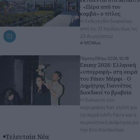
- «Πέρα από τον
καμβά» ο τίτλος
Η έκθεση θα διαρκέσει
από τις 21 Ιουλίου έως τις
23 Αυγούστου
MOMus
Πέμπτη 09 Ιου 2026, 10:18
Emmy 2026: Ελληνική
«υπογραφή» στη σειρά
του Ράιαν Μέρφι - Ο
Δημήτρης Γιαννέτος
διεκδικεί το βραβείο
Η διάκριση του
κορυφαίου hair stylist για
τη σειρά «All's Fair» και η
συγκινητική ανάρτηση για
την Kim Kardashian
Τελευταία Νέα