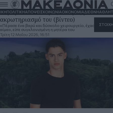
Survivor: Σε κρίσιμη κατάσταση
παραμένει ο Σταύρος Φλώρος μετά τον
ΙΚΗ
ΠΟΛΙΤΙΚΗ
ΑΠΟΨΕΙΣ
ΚΟΙΝΩΝΙΑ
ΟΙΚΟΝΟΜΙΑ
ΔΙΕΘΝΗ
ΑΘΛΗΤ
ακρωτηριασμό του (βίντεο)
ΣΤΟΙΧ
«Πέρασε ένα βαρύ και δύσκολο χειρουργείο, έχασε πολύ
αίμα», είπε συγκλονισμένη η μητέρα του
Τρίτη 12 Μαΐου 2026, 16:51